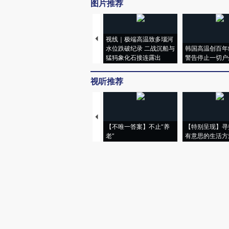
图片推荐
视线｜极端高温致多瑙河
水位跌破纪录 二战沉船与
韩国高温创百年
猛犸象化石接连露出
警告停止一切户
视听推荐
【不唯一答案】不止“养
【特别呈现】寻
老”
有意思的生活方