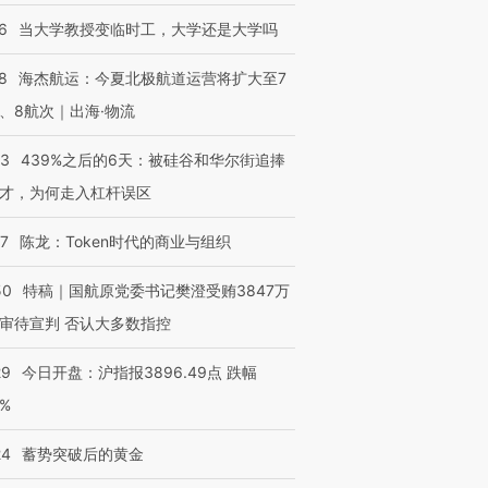
6
当大学教授变临时工，大学还是大学吗
8
海杰航运：今夏北极航道运营将扩大至7
、8航次｜出海·物流
53
439%之后的6天：被硅谷和华尔街追捧
才，为何走入杠杆误区
07
陈龙：Token时代的商业与组织
50
特稿｜国航原党委书记樊澄受贿3847万
审待宣判 否认大多数指控
29
今日开盘：沪指报3896.49点 跌幅
0%
24
蓄势突破后的黄金