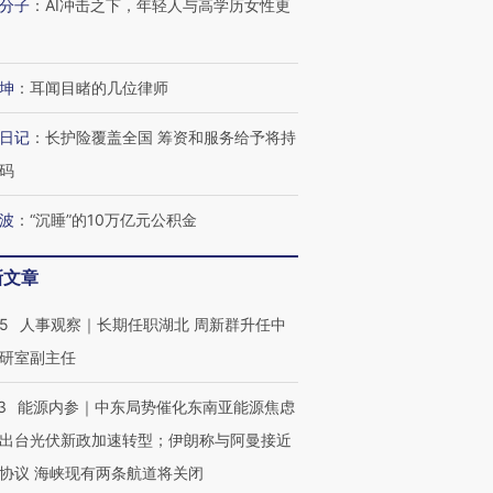
分子
：
AI冲击之下，年轻人与高学历女性更
坤
：
耳闻目睹的几位律师
日记
：
长护险覆盖全国 筹资和服务给予将持
码
波
：
“沉睡”的10万亿元公积金
新文章
25
人事观察｜长期任职湖北 周新群升任中
研室副主任
3
能源内参｜中东局势催化东南亚能源焦虑
出台光伏新政加速转型；伊朗称与阿曼接近
协议 海峡现有两条航道将关闭