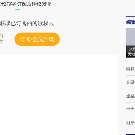
计279字 订阅后继续阅读
编
获取已订阅的阅读权限
员
订阅/会员升级
文
“入
民潮
特稿
金融
金融
世界
财新