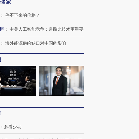
新名家
：
停不下来的价格？
OX的吸金
马航飞行员跨国走私7万
视线｜被称为“蟑螂”的印
恒
：
中美人工智能竞争：道路比技术更重要
让中产们甘
粒摇头丸 尿检体内含3种
度Z世代 用街头抗争将教
秘鲁纳斯
”？
毒品
育部长拱下台
13人遇难
：
海外能源供给缺口对中国的影响
频
进第四届链博
【商旅对话】华住集团
技“链”接产
【特别呈现】寻找100种
CFO：不靠规模取胜，华
【特别呈
有意思的生活方式·第三对
住三大增长引擎是什么？
有意思的
客
：
多看少动