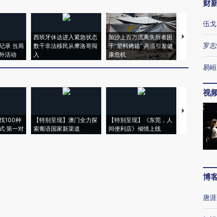
财
伍戈
西班牙休达进入紧急状态
加沙上百万流离失所者困
视线｜HYR
罗志
纪录 当局
数千非法移民从摩洛哥闯
于“塑料烤箱” 高温引发健
术：是什么
外活动
入
康危机
心“花钱找虐
易峘
视
【推广】走
找100种
【特别呈现】澳门全力探
【特别呈现】《东莞，人
会，让数智科
式·第一对
索葡语国家新渠道
间便利店》倾情上线
业
博
唐涯