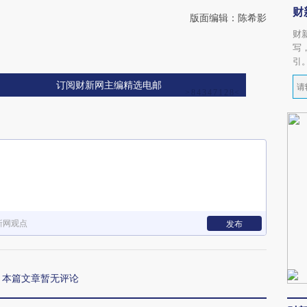
财
版面编辑：陈希影
财
写
引
订阅财新网主编精选电邮
新网观点
发布
本篇文章暂无评论