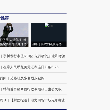
辑推荐
侵”还是“人道危机” 难
撕裂西班牙飞地休达
显影｜瓜农的漫长等待
｜
宇树发行市值610亿 先行者的加速和考验
｜
在岸人民币兑美元汇率连日升破6.75
我闻
｜
艾路明及多名股东被拘
｜
特朗普再签两份行政令限制出生公民权
周刊
｜
【封面报道】电力现货市场元年突进