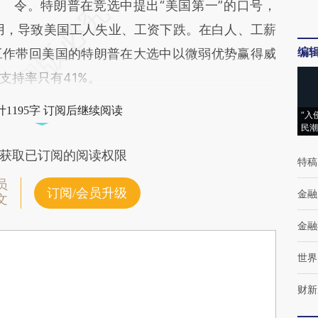
令。特朗普在竞选中提出“美国第一”的口号，
滥用，导致美国工人失业、工资下跌。在白人、工薪
编
工作带回美国的特朗普在大选中以微弱优势赢得威
支持率只有41%。
1195字 订阅后继续阅读
“入
民潮
获取已订阅的阅读权限
特稿
员
订阅/会员升级
金融
文
金融
世界
财新