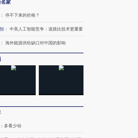
新名家
：
停不下来的价格？
恒
：
中美人工智能竞争：道路比技术更重要
：
海外能源供给缺口对中国的影响
频
跨国走私7万
视线｜被称为“蟑螂”的印
视线｜“入侵”还是“人道危
检体内含3种
度Z世代 用街头抗争将教
机”？难民潮撕裂西班牙
秘鲁纳斯
育部长拱下台
飞地休达
13人遇难
客
进第四届链博
【商旅对话】华住集团
技“链”接产
【特别呈现】寻找100种
CFO：不靠规模取胜，华
【特别呈
：
多看少动
有意思的生活方式·第三对
住三大增长引擎是什么？
有意思的