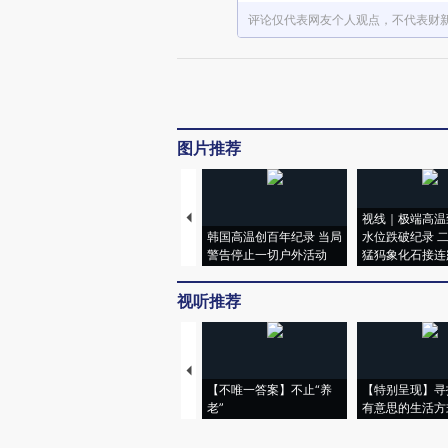
评论仅代表网友个人观点，不代表财
图片推荐
视线｜极端高温
韩国高温创百年纪录 当局
水位跌破纪录 
警告停止一切户外活动
猛犸象化石接连
视听推荐
【不唯一答案】不止“养
【特别呈现】寻
老”
有意思的生活方