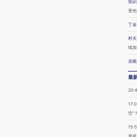
知识
受伤
丁金
村夫
续加
吴晓
最
20:
17:
空”
15:
资超