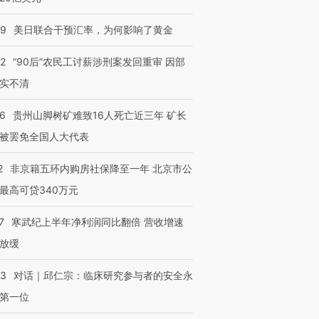
09
美日联合干预汇率，为何影响了黄金
32
“90后”农民工讨薪涉刑案发回重审 因部
实不清
36
贵州山脚树矿难致16人死亡近三年 矿长
被罢免全国人大代表
2
非京籍五环内购房社保降至一年 北京市公
最高可贷340万元
7
寒武纪上半年净利润同比翻倍 营收增速
放缓
53
对话｜邱仁宗：临床研究参与者的安全永
第一位