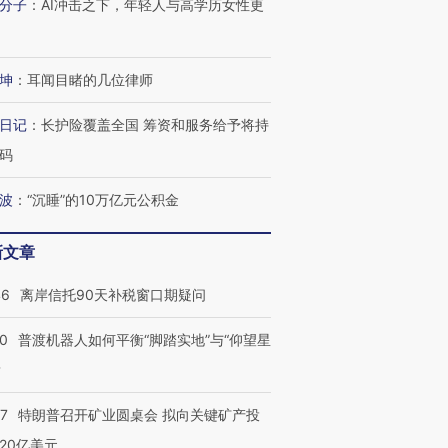
分子
：
AI冲击之下，年轻人与高学历女性更
坤
：
耳闻目睹的几位律师
日记
：
长护险覆盖全国 筹资和服务给予将持
码
波
：
“沉睡”的10万亿元公积金
新文章
46
离岸信托90天补税窗口期疑问
00
普渡机器人如何平衡“脚踏实地”与“仰望星
？
57
特朗普召开矿业圆桌会 拟向关键矿产投
20亿美元