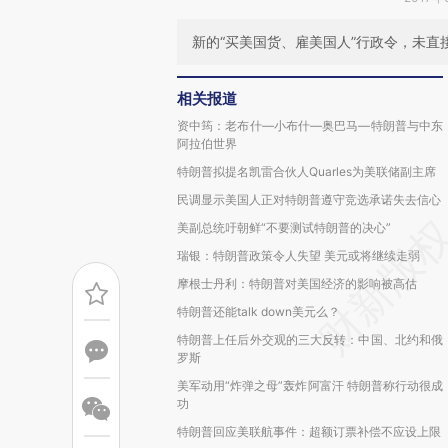
新的“买美国货、雇美国人”行政令，未直
相关报道
资中筠：老布什—小布什—奥巴马—特朗普与中东
阿拉伯世界
特朗普拟提名凯雷合伙人Quarles为美联储副主席
民调显示美国人正对特朗普遵守竞选承诺失去信心
美副总统吁朝鲜“不要测试特朗普的决心”
瑞银：特朗普政策令人失望 美元或将继续走弱
摩根士丹利：特朗普对美国经济的影响被高估
特朗普还能talk down美元么？
特朗普上任后外交观的三大反转：中国、北约和俄
罗斯
美军动用“炸弹之母”轰炸阿富汗 特朗普称行动很成
功
特朗普回应美联航事件：超额订票补偿不应设上限