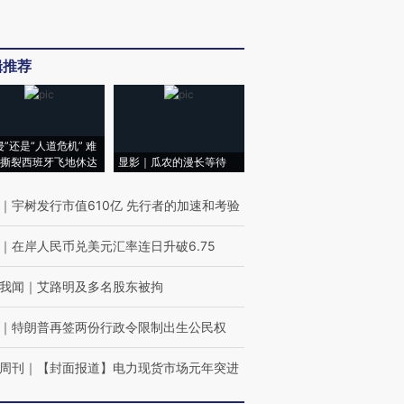
辑推荐
侵”还是“人道危机” 难
撕裂西班牙飞地休达
显影｜瓜农的漫长等待
｜
宇树发行市值610亿 先行者的加速和考验
｜
在岸人民币兑美元汇率连日升破6.75
我闻
｜
艾路明及多名股东被拘
｜
特朗普再签两份行政令限制出生公民权
周刊
｜
【封面报道】电力现货市场元年突进