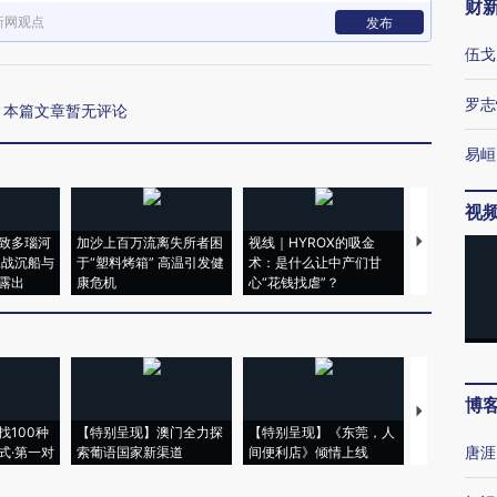
财
新网观点
发布
伍戈
罗志
本篇文章暂无评论
易峘
视
致多瑙河
加沙上百万流离失所者困
视线｜HYROX的吸金
马航飞行员
二战沉船与
于“塑料烤箱” 高温引发健
术：是什么让中产们甘
粒摇头丸 尿
露出
康危机
心“花钱找虐”？
毒品
博
【推广】走
找100种
【特别呈现】澳门全力探
【特别呈现】《东莞，人
会，让数智科
唐涯
式·第一对
索葡语国家新渠道
间便利店》倾情上线
业