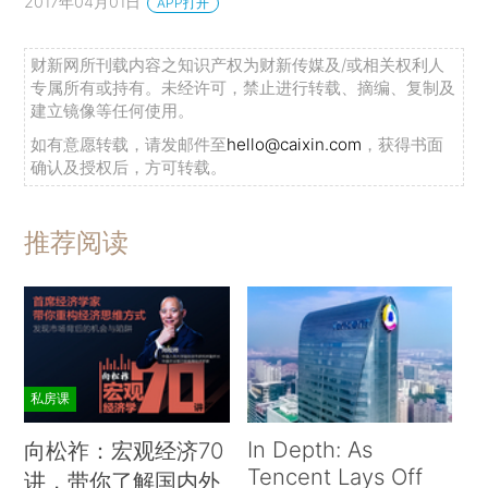
2017年04月01日
APP打开
财新网所刊载内容之知识产权为财新传媒及/或相关权利人
专属所有或持有。未经许可，禁止进行转载、摘编、复制及
建立镜像等任何使用。
如有意愿转载，请发邮件至
hello@caixin.com
，获得书面
确认及授权后，方可转载。
推荐阅读
私房课
In Depth: As
向松祚：宏观经济70
Tencent Lays Off
讲，带你了解国内外