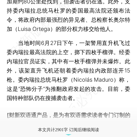
加斯约80公里处找到，但袭击者仍在逃。此外，支
持委内瑞拉总统马杜罗的委国最高法院还颁布法
令，将政府内部最强烈的异见者、总检察长奥尔特
加（Luisa Ortega）的部分权力移交给他人。
当地时间6月27日下午，一架警用直升机飞过
委内瑞拉最高法院的上空，掷下四枚手榴弹。经委
内瑞拉官员证实，其中有一枚手榴弹并未爆炸。此
外，该架直升飞机还朝着委内瑞拉内政部连开15
枪。委内瑞拉总统马杜罗（Nicolás Maduro）称，
这是“恐怖分子”为推翻政府发起的攻击。目前，委
国特种部队仍在搜捕袭击者。
[财新双语通产品，是为有双语需求读者专门订制的
优惠产品，
按此可享超值优惠订阅
。]
本文共计2901字 订阅后继续阅读