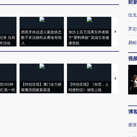
财
伍戈
罗志
西班牙休达进入紧急状态
加沙上百万流离失所者困
视线｜HYR
纪录 当局
数千非法移民从摩洛哥闯
于“塑料烤箱” 高温引发健
术：是什么
易峘
外活动
入
康危机
心“花钱找虐
视
【推广】走
找100种
【特别呈现】澳门全力探
【特别呈现】《东莞，人
会，让数智科
式·第一对
索葡语国家新渠道
间便利店》倾情上线
业
博
唐涯