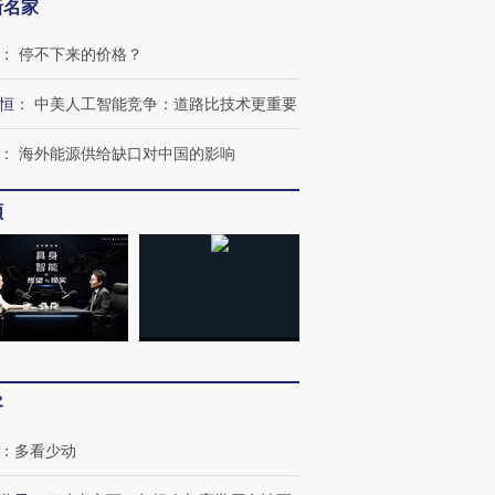
新名家
：
停不下来的价格？
恒
：
中美人工智能竞争：道路比技术更重要
OX的吸金
马航飞行员跨国走私7万
视线｜被称为“蟑螂”的印
让中产们甘
粒摇头丸 尿检体内含3种
度Z世代 用街头抗争将教
秘鲁纳斯
：
海外能源供给缺口对中国的影响
”？
毒品
育部长拱下台
13人遇难
频
进第四届链博
【商旅对话】华住集团
技“链”接产
【特别呈现】寻找100种
CFO：不靠规模取胜，华
【特别呈
有意思的生活方式·第三对
住三大增长引擎是什么？
有意思的
客
：
多看少动