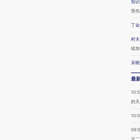
知识
受伤
丁金
村夫
续加
吴晓
最
10:
的天
10:
09:
元二