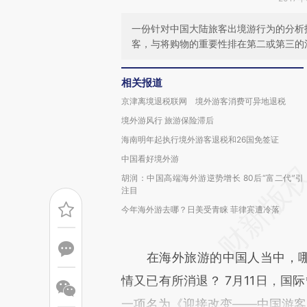
一份针对中国大陆旅客出境游行为的分析
客，与将购物的重要性排在第二或第三的
相关报道
京津离境退税联网 境外游客消费可异地退税
境外游风行 旅游保险滞后
海南明年起执行境外游客退税和26国免签证
中国看好境外游
胡润：中国高端海外游逆势增长 80后“富二代”引
注目
今年海外游去哪？日美受青睐 菲律宾遭冷落
在海外旅游的中国人当中，哪些
情又已有所消退？ 7月11日，国际管
一项名为《迎接改变——中国游客