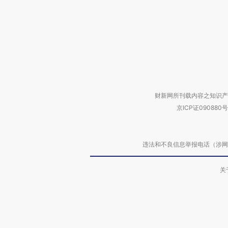
财新网所刊载内容之知识产
京ICP证090880号
违法和不良信息举报电话（涉网络暴力有
关