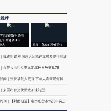
辑推荐
宜昌局部短时降雨
8毫米 紧急转移近
00人
显影｜瓜农的漫长等待
｜
规避封锁 中国超大油轮停靠埃及绕行非洲
｜
在岸人民币兑美元汇率连日升破6.75
我闻
｜
资管掌舵人更替 百年人寿僵局何解
｜
多国出台光伏新政加速转型
周刊
｜
【封面报道】电力现货市场元年突进