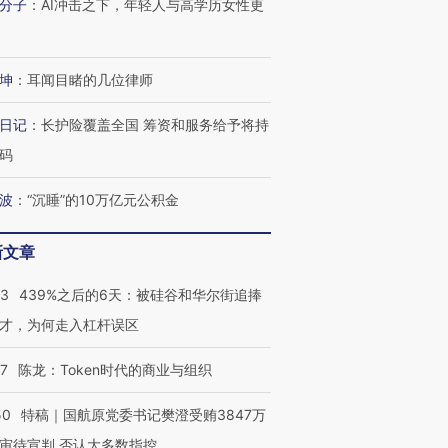
分子
：
AI冲击之下，年轻人与高学历女性更
坤
：
耳闻目睹的几位律师
日记
：
长护险覆盖全国 筹资和服务给予将持
码
波
：
“沉睡”的10万亿元公积金
新文章
53
439%之后的6天：被硅谷和华尔街追捧
才，为何走入杠杆误区
07
陈龙：Token时代的商业与组织
50
特稿｜国航原党委书记樊澄受贿3847万
审待宣判 否认大多数指控