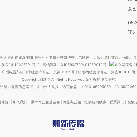
意图
06:
字头
权为财新传媒及/或相关权利人专属所有或持有。未经许可，禁止进行转载、摘编、
京ICP备10026701号-8
|
网信算备110105862729401250013号
|
京公网安备 11
广播电视节目制作经营许可证：京第01015号
|
出版物经营许可证：第直100013号
Copyright 财新网 All Rights Reserved 版权所有 复制必究
害信息举报、未成年人举报、谣言信息）：010-85905050 13195200605 举报邮
于我们
|
加入我们
|
啄木鸟公益基金会
|
意见与反馈
|
提供新闻线索
|
联系我们
|
友情