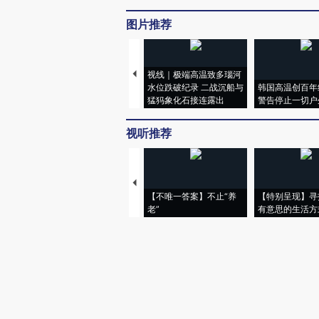
图片推荐
视线｜极端高温致多瑙河
水位跌破纪录 二战沉船与
韩国高温创百年
猛犸象化石接连露出
警告停止一切户
视听推荐
【不唯一答案】不止“养
【特别呈现】寻
老”
有意思的生活方