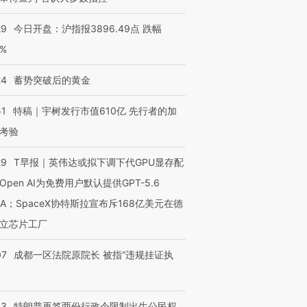
29
今日开盘：沪指报3896.49点 跌幅
0%
24
蓄势突破后的黄金
51
特稿｜宇树发行市值610亿 先行者的加
考验
29
T早报｜英伟达或拟下调下代GPU显存配
Open AI为免费用户默认提供GPT-5.6
NA；SpaceX协特斯拉宣布斥168亿美元在德
立芯片工厂
07
成都一区法院原院长 被指“违规挂证执
43
特朗普再签两份行政令限制出生公民权