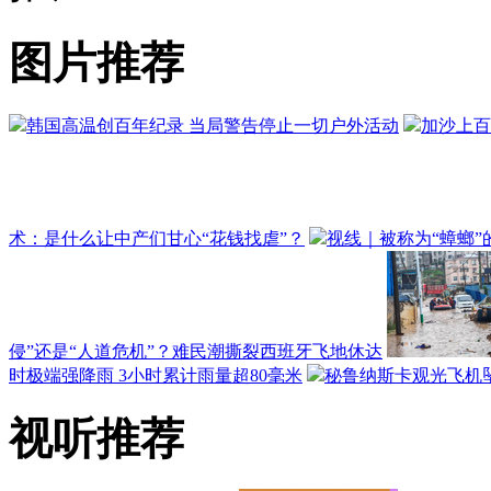
图片推荐
韩国高温创百年纪录 当局警告停止一切户外活动
加沙上百
术：是什么让中产们甘心“花钱找虐”？
视线｜被称为“蟑螂”
侵”还是“人道危机”？难民潮撕裂西班牙飞地休达
时极端强降雨 3小时累计雨量超80毫米
秘鲁纳斯卡观光飞机坠
视听推荐