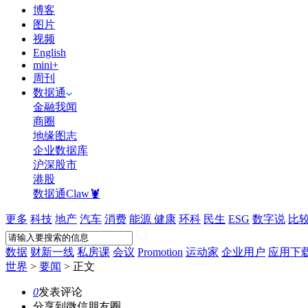
博客
图片
视频
English
mini+
周刊
数据通
金融我闻
商圈
地缘图志
企业数据库
沪深股市
港股
数据通Claw🦞
更多
科技
地产
汽车
消费
能源
健康
环科
民生
ESG
数字说
比
数据
财新一线
私房课
会议
Promotion
运动家
企业用户
应用下
世界
>
要闻
>
正文
0
发表评论
分享到微信朋友圈