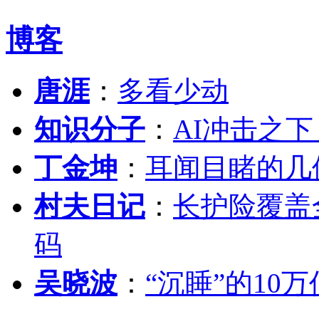
博客
唐涯
：
多看少动
知识分子
：
AI冲击之
丁金坤
：
耳闻目睹的几
村夫日记
：
长护险覆盖
码
吴晓波
：
“沉睡”的10