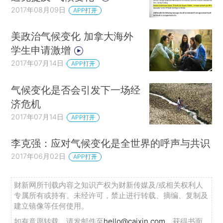
2017年08月09日
APP打开
美政治气候变化 加拿大海外
学生申请激增
2017年07月14日
APP打开
气候变化是否会引发下一场经
济危机
2017年07月14日
APP打开
李克强：应对气候变化是全世界的呼声与共识
2017年06月02日
APP打开
财新网所刊载内容之知识产权为财新传媒及/或相关权利人
专属所有或持有。未经许可，禁止进行转载、摘编、复制及
建立镜像等任何使用。
如有意愿转载，请发邮件至
hello@caixin.com
，获得书面