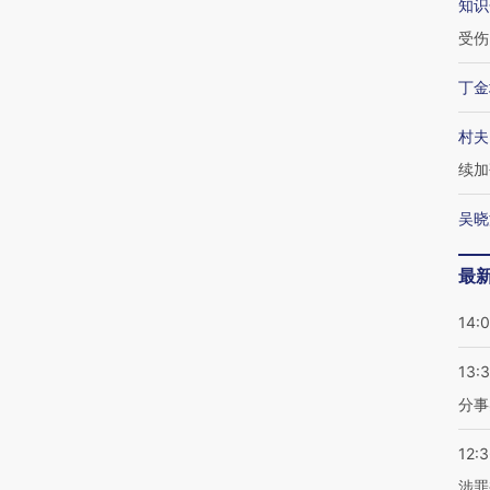
知识
受伤
丁金
村夫
续加
吴晓
最
14:
13:
分事
12:
涉罪