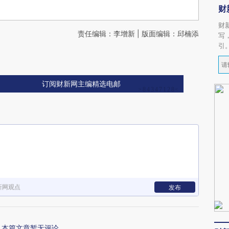
财
财
责任编辑：李增新 | 版面编辑：邱楠添
写
引
订阅财新网主编精选电邮
新网观点
发布
本篇文章暂无评论