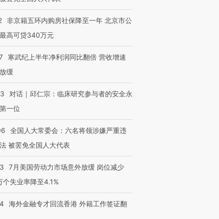
2
非京籍五环内购房社保降至一年 北京市公
最高可贷340万元
7
寒武纪上半年净利润同比翻倍 营收增速
放缓
53
对话｜邱仁宗：临床研究参与者的安全永
第一位
06
全国人大常委会：六名将领涉嫌严重违
法 被罢免全国人大代表
43
7月美国劳动力市场意外放缓 岗位减少
3万个失业率降至4.1%
14
海外金融专才回流香港 外籍工作签证翻