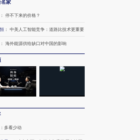
新名家
：
停不下来的价格？
恒
：
中美人工智能竞争：道路比技术更重要
跨国走私7万
视线｜被称为“蟑螂”的印
视线｜“入侵”还是“人道危
检体内含3种
度Z世代 用街头抗争将教
机”？难民潮撕裂西班牙
秘鲁纳斯
：
海外能源供给缺口对中国的影响
育部长拱下台
飞地休达
13人遇难
频
进第四届链博
【商旅对话】华住集团
技“链”接产
【特别呈现】寻找100种
CFO：不靠规模取胜，华
【特别呈
有意思的生活方式·第三对
住三大增长引擎是什么？
有意思的
客
：
多看少动