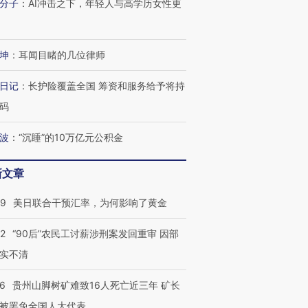
分子
：
AI冲击之下，年轻人与高学历女性更
坤
：
耳闻目睹的几位律师
日记
：
长护险覆盖全国 筹资和服务给予将持
码
波
：
“沉睡”的10万亿元公积金
新文章
09
美日联合干预汇率，为何影响了黄金
32
“90后”农民工讨薪涉刑案发回重审 因部
实不清
36
贵州山脚树矿难致16人死亡近三年 矿长
被罢免全国人大代表