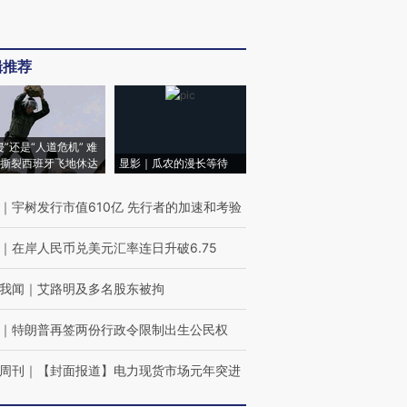
辑推荐
侵”还是“人道危机” 难
撕裂西班牙飞地休达
显影｜瓜农的漫长等待
｜
宇树发行市值610亿 先行者的加速和考验
｜
在岸人民币兑美元汇率连日升破6.75
我闻
｜
艾路明及多名股东被拘
｜
特朗普再签两份行政令限制出生公民权
周刊
｜
【封面报道】电力现货市场元年突进