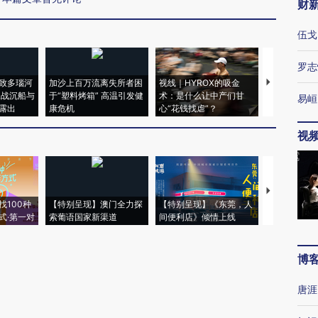
财
伍戈
罗志
致多瑙河
加沙上百万流离失所者困
视线｜HYROX的吸金
马航飞行员
二战沉船与
于“塑料烤箱” 高温引发健
术：是什么让中产们甘
粒摇头丸 尿
易峘
露出
康危机
心“花钱找虐”？
毒品
视
【推广】走
找100种
【特别呈现】澳门全力探
【特别呈现】《东莞，人
会，让数智科
式·第一对
索葡语国家新渠道
间便利店》倾情上线
业
博
唐涯