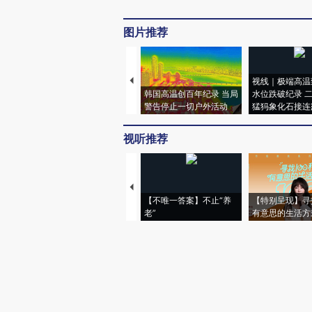
图片推荐
视线｜极端高温
韩国高温创百年纪录 当局
水位跌破纪录 
警告停止一切户外活动
猛犸象化石接连
视听推荐
【不唯一答案】不止“养
【特别呈现】寻
老”
有意思的生活方