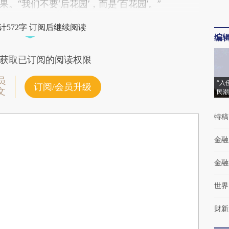
“我们不要‘后花园’，而是‘百花园’。”
计572字 订阅后继续阅读
编
获取已订阅的阅读权限
员
“入
订阅/会员升级
文
民潮
特稿
金融
金融
世界
财新