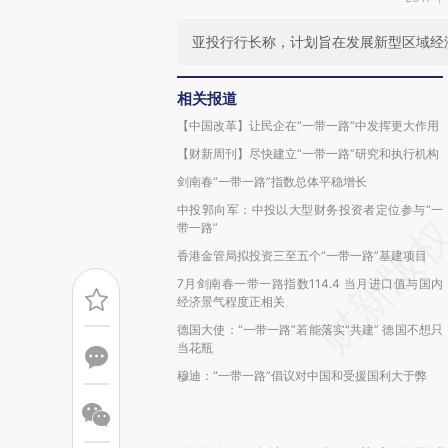
亚投行行长称，计划旨在发展新型区域经
相关报道
【中国改革】让民企在“一带一路”中发挥更大作用
【财新周刊】尽快建立“一带一路”研究和执行机构
剑南春“一带一路”指数总体平稳增长
中投郭向军：中投以大型财务投资者定位参与“一
带一路”
香港金管局拟投资三至五个“一带一路”基建项目
7月剑南春一带一路指数114.4 当月进口值与国内
经济景气程度正相关
德国大使：“一带一路”若能落实“共建” 德国不想只
当花瓶
穆迪：“一带一路”倡议对中国和受援国利大于弊