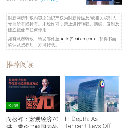
财新网所刊载内容之知识产权为财新传媒及/或相关权利人
专属所有或持有。未经许可，禁止进行转载、摘编、复制及
建立镜像等任何使用。
如有意愿转载，请发邮件至
hello@caixin.com
，获得书面
确认及授权后，方可转载。
推荐阅读
私房课
In Depth: As
向松祚：宏观经济70
Tencent Lays Off
讲，带你了解国内外