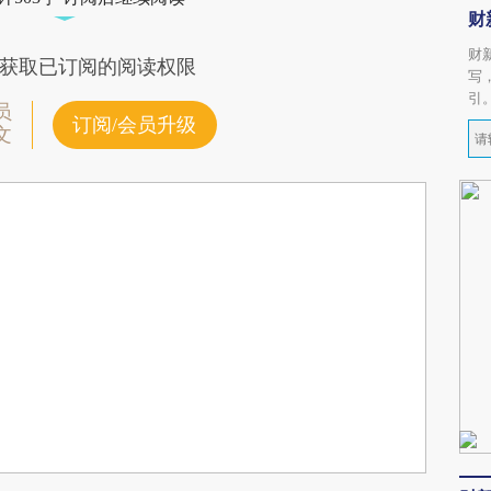
财
财
获取已订阅的阅读权限
写
引
员
订阅/会员升级
文