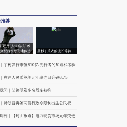
辑推荐
侵”还是“人道危机” 难
撕裂西班牙飞地休达
显影｜瓜农的漫长等待
｜
宇树发行市值610亿 先行者的加速和考验
｜
在岸人民币兑美元汇率连日升破6.75
我闻
｜
艾路明及多名股东被拘
｜
特朗普再签两份行政令限制出生公民权
周刊
｜
【封面报道】电力现货市场元年突进