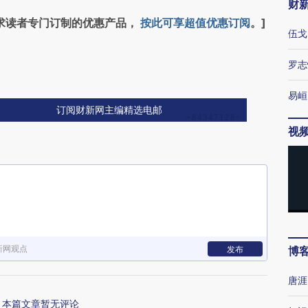
财
求读者专门订制的优惠产品，
按此可享超值优惠订阅
。]
伍戈
罗志
易峘
订阅财新网主编精选电邮
视
新网观点
发布
博
唐涯
本篇文章暂无评论