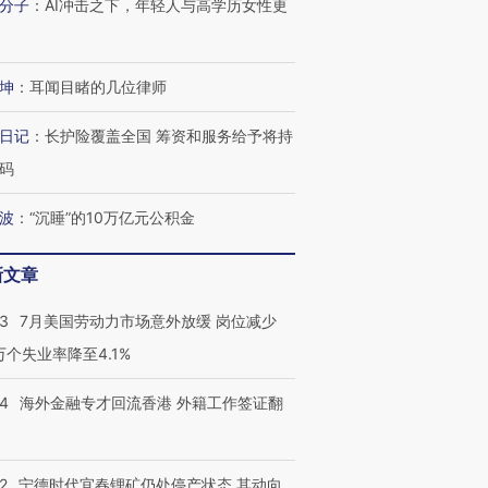
分子
：
AI冲击之下，年轻人与高学历女性更
坤
：
耳闻目睹的几位律师
跨国走私7万
视线｜被称为“蟑螂”的印
视线｜“入侵”还是“人道危
日记
：
长护险覆盖全国 筹资和服务给予将持
检体内含3种
度Z世代 用街头抗争将教
机”？难民潮撕裂西班牙
秘鲁纳斯
育部长拱下台
飞地休达
13人遇难
码
波
：
“沉睡”的10万亿元公积金
新文章
进第四届链博
【商旅对话】华住集团
技“链”接产
【特别呈现】寻找100种
CFO：不靠规模取胜，华
【特别呈
43
7月美国劳动力市场意外放缓 岗位减少
有意思的生活方式·第三对
住三大增长引擎是什么？
有意思的
3万个失业率降至4.1%
14
海外金融专才回流香港 外籍工作签证翻
2
宁德时代宜春锂矿仍处停产状态 其动向