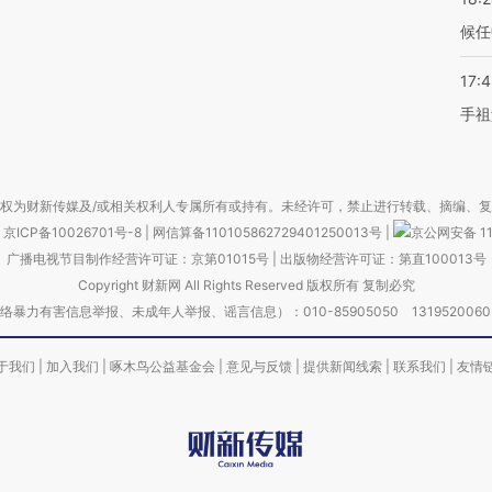
候任
17:
手祖
权为财新传媒及/或相关权利人专属所有或持有。未经许可，禁止进行转载、摘编、
京ICP备10026701号-8
|
网信算备110105862729401250013号
|
京公网安备 11
广播电视节目制作经营许可证：京第01015号
|
出版物经营许可证：第直100013号
Copyright 财新网 All Rights Reserved 版权所有 复制必究
害信息举报、未成年人举报、谣言信息）：010-85905050 13195200605 举报邮
于我们
|
加入我们
|
啄木鸟公益基金会
|
意见与反馈
|
提供新闻线索
|
联系我们
|
友情