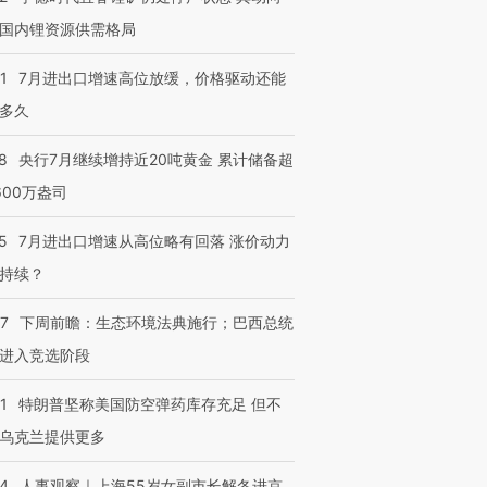
国内锂资源供需格局
1
7月进出口增速高位放缓，价格驱动还能
多久
8
央行7月继续增持近20吨黄金 累计储备超
600万盎司
5
7月进出口增速从高位略有回落 涨价动力
持续？
07
下周前瞻：生态环境法典施行；巴西总统
进入竞选阶段
1
特朗普坚称美国防空弹药库存充足 但不
乌克兰提供更多
24
人事观察｜上海55岁女副市长解冬进京