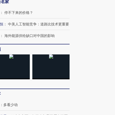
新名家
：
停不下来的价格？
恒
：
中美人工智能竞争：道路比技术更重要
：
海外能源供给缺口对中国的影响
频
客
：
多看少动