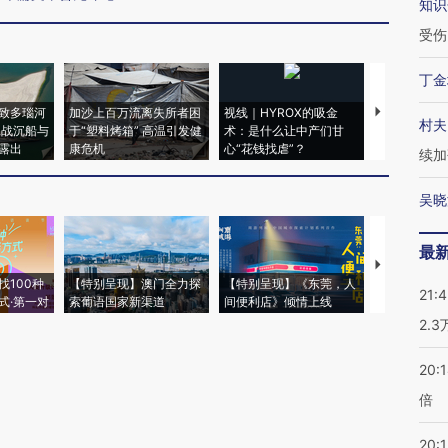
知识
受伤
丁金
致多瑙河
加沙上百万流离失所者困
视线｜HYROX的吸金
马航飞行员
村夫
二战沉船与
于“塑料烤箱” 高温引发健
术：是什么让中产们甘
粒摇头丸 尿
露出
康危机
心“花钱找虐”？
毒品
续加
吴晓
最
【推广】走
找100种
【特别呈现】澳门全力探
【特别呈现】《东莞，人
会，让数智科
21:
式·第一对
索葡语国家新渠道
间便利店》倾情上线
业
2.
20:
倍
20:1