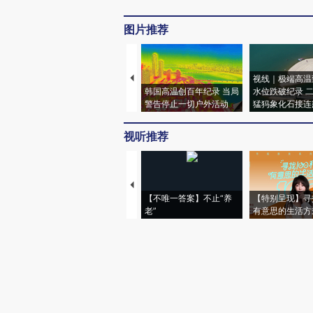
图片推荐
视线｜极端高温
韩国高温创百年纪录 当局
水位跌破纪录 
警告停止一切户外活动
猛犸象化石接连
视听推荐
【不唯一答案】不止“养
【特别呈现】寻
老”
有意思的生活方