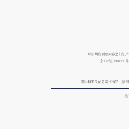
财新网所刊载内容之知识产
京ICP证090880号
违法和不良信息举报电话（涉网络暴力有
关