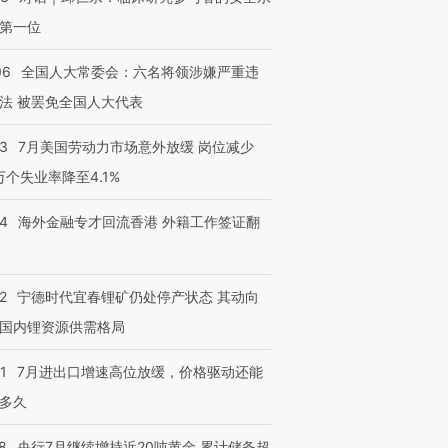
第一位
06
全国人大常委会：六名将领涉嫌严重违
法 被罢免全国人大代表
43
7月美国劳动力市场意外放缓 岗位减少
3万个失业率降至4.1%
14
海外金融专才回流香港 外籍工作签证翻
2
宁德时代宜春锂矿仍处停产状态 其动向
国内锂资源供需格局
1
7月进出口增速高位放缓，价格驱动还能
多久
8
央行7月继续增持近20吨黄金 累计储备超