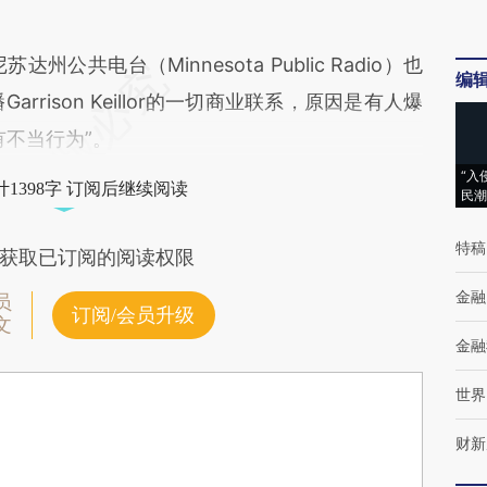
共电台（Minnesota Public Radio）也
编
rrison Keillor的一切商业联系，原因是有人爆
有不当行为”。
“入
1398字 订阅后继续阅读
民潮
特稿
获取已订阅的阅读权限
金融
员
订阅/会员升级
文
金融
世界
财新