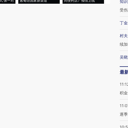
式·第一对
索葡语国家新渠道
间便利店》倾情上线
业
知识
受伤
丁金
村夫
续加
吴晓
最
11:1
积金
11:0
逐季
10: