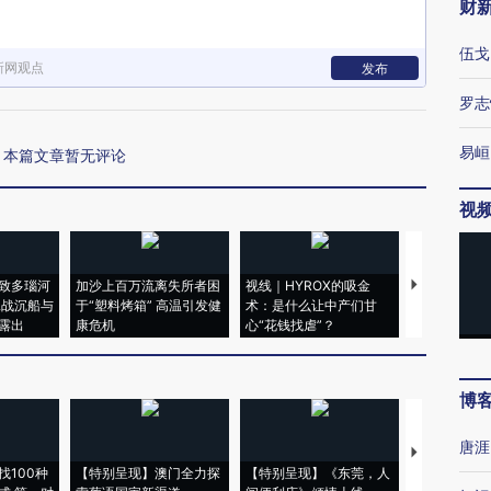
财
伍戈
新网观点
发布
罗志
易峘
本篇文章暂无评论
视
致多瑙河
加沙上百万流离失所者困
视线｜HYROX的吸金
马航飞行员
二战沉船与
于“塑料烤箱” 高温引发健
术：是什么让中产们甘
粒摇头丸 尿
露出
康危机
心“花钱找虐”？
毒品
博
唐涯
【推广】走
找100种
【特别呈现】澳门全力探
【特别呈现】《东莞，人
会，让数智科