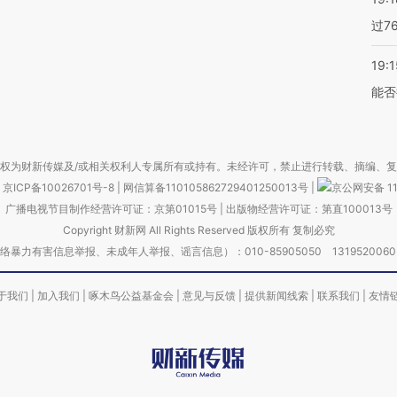
过7
19:1
能否
权为财新传媒及/或相关权利人专属所有或持有。未经许可，禁止进行转载、摘编、
京ICP备10026701号-8
|
网信算备110105862729401250013号
|
京公网安备 11
广播电视节目制作经营许可证：京第01015号
|
出版物经营许可证：第直100013号
Copyright 财新网 All Rights Reserved 版权所有 复制必究
害信息举报、未成年人举报、谣言信息）：010-85905050 13195200605 举报邮
于我们
|
加入我们
|
啄木鸟公益基金会
|
意见与反馈
|
提供新闻线索
|
联系我们
|
友情