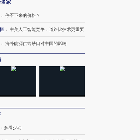
新名家
：
停不下来的价格？
恒
：
中美人工智能竞争：道路比技术更重要
：
海外能源供给缺口对中国的影响
频
跨国走私7万
视线｜被称为“蟑螂”的印
视线｜“入侵”还是“人道危
检体内含3种
度Z世代 用街头抗争将教
机”？难民潮撕裂西班牙
秘鲁纳斯
育部长拱下台
飞地休达
13人遇难
客
：
多看少动
进第四届链博
【商旅对话】华住集团
技“链”接产
【特别呈现】寻找100种
CFO：不靠规模取胜，华
【特别呈