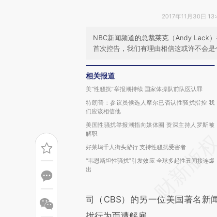
2017年11月30日 13
NBC新闻频道的总裁莱克（Andy Lac
首次控告，我们有理由相信这或许不会是
相关报道
美“性骚扰”举报潮持续 国家体操队前队医认罪
特朗普：参议员候选人摩尔已否认性骚扰指控 我
们应该相信他
美国性骚扰举报潮指向媒体圈 资深主持人罗斯被
解职
好莱坞千人街头游行 支持性骚扰受害者
“韦恩斯坦性骚扰”引发效应 全球多起性丑闻接连爆
出
司（CBS）的另一位美国著名新闻节
扰行为而遭解雇。