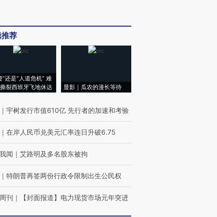
辑推荐
侵”还是“人道危机” 难
撕裂西班牙飞地休达
显影｜瓜农的漫长等待
｜
宇树发行市值610亿 先行者的加速和考验
｜
在岸人民币兑美元汇率连日升破6.75
我闻
｜
艾路明及多名股东被拘
｜
特朗普再签两份行政令限制出生公民权
周刊
｜
【封面报道】电力现货市场元年突进