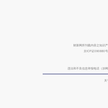
财新网所刊载内容之知识产
京ICP证090880号
违法和不良信息举报电话（涉网络暴力有
关