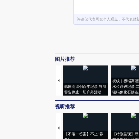
评论仅代表网友个人观点，不代表财
图片推荐
视线｜极端高温
韩国高温创百年纪录 当局
水位跌破纪录 
警告停止一切户外活动
猛犸象化石接连
视听推荐
【不唯一答案】不止“养
【特别呈现】寻