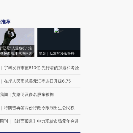
辑推荐
侵”还是“人道危机” 难
撕裂西班牙飞地休达
显影｜瓜农的漫长等待
｜
宇树发行市值610亿 先行者的加速和考验
｜
在岸人民币兑美元汇率连日升破6.75
我闻
｜
艾路明及多名股东被拘
｜
特朗普再签两份行政令限制出生公民权
周刊
｜
【封面报道】电力现货市场元年突进