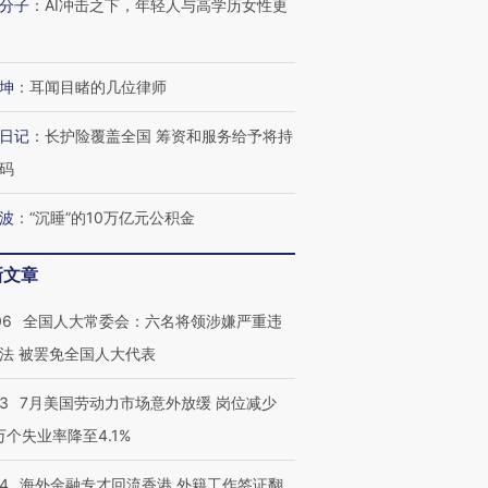
分子
：
AI冲击之下，年轻人与高学历女性更
坤
：
耳闻目睹的几位律师
日记
：
长护险覆盖全国 筹资和服务给予将持
跨国走私7万
视线｜被称为“蟑螂”的印
视线｜“入侵”还是“人道危
检体内含3种
度Z世代 用街头抗争将教
机”？难民潮撕裂西班牙
秘鲁纳斯
码
育部长拱下台
飞地休达
13人遇难
波
：
“沉睡”的10万亿元公积金
新文章
进第四届链博
【商旅对话】华住集团
06
全国人大常委会：六名将领涉嫌严重违
技“链”接产
【特别呈现】寻找100种
CFO：不靠规模取胜，华
【特别呈
有意思的生活方式·第三对
住三大增长引擎是什么？
有意思的
法 被罢免全国人大代表
43
7月美国劳动力市场意外放缓 岗位减少
3万个失业率降至4.1%
14
海外金融专才回流香港 外籍工作签证翻