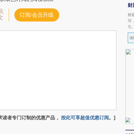
财
员
订阅/会员升级
财
文
写
引
求读者专门订制的优惠产品，
按此可享超值优惠订阅
。]