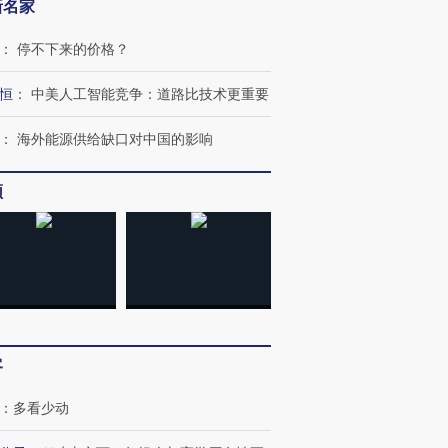
新名家
：
停不下来的价格？
恒
：
中美人工智能竞争：道路比技术更重要
：
海外能源供给缺口对中国的影响
频
客
：
多看少动