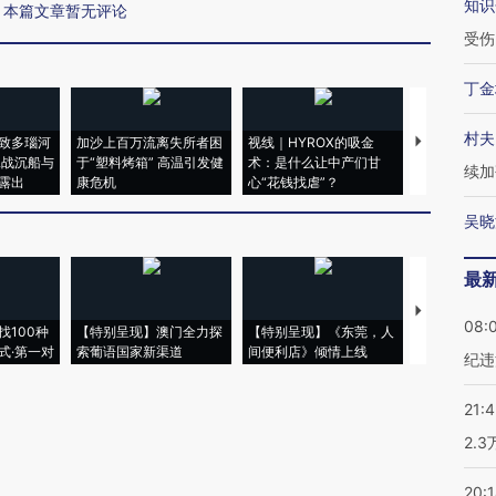
知识
本篇文章暂无评论
受伤
丁金
村夫
致多瑙河
加沙上百万流离失所者困
视线｜HYROX的吸金
马航飞行员
二战沉船与
于“塑料烤箱” 高温引发健
术：是什么让中产们甘
粒摇头丸 尿
续加
露出
康危机
心“花钱找虐”？
毒品
吴晓
最
【推广】走
08:
找100种
【特别呈现】澳门全力探
【特别呈现】《东莞，人
会，让数智科
式·第一对
索葡语国家新渠道
间便利店》倾情上线
业
纪违
21:
2.
20: