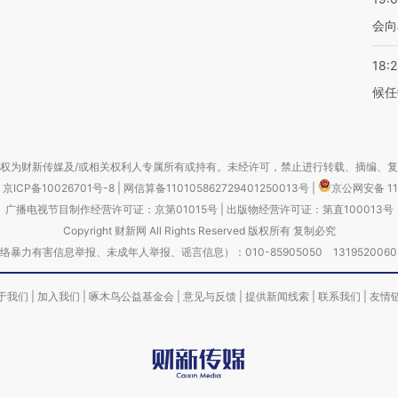
会向
18:
候任
权为财新传媒及/或相关权利人专属所有或持有。未经许可，禁止进行转载、摘编、
京ICP备10026701号-8
|
网信算备110105862729401250013号
|
京公网安备 11
广播电视节目制作经营许可证：京第01015号
|
出版物经营许可证：第直100013号
Copyright 财新网 All Rights Reserved 版权所有 复制必究
害信息举报、未成年人举报、谣言信息）：010-85905050 13195200605 举报邮
于我们
|
加入我们
|
啄木鸟公益基金会
|
意见与反馈
|
提供新闻线索
|
联系我们
|
友情