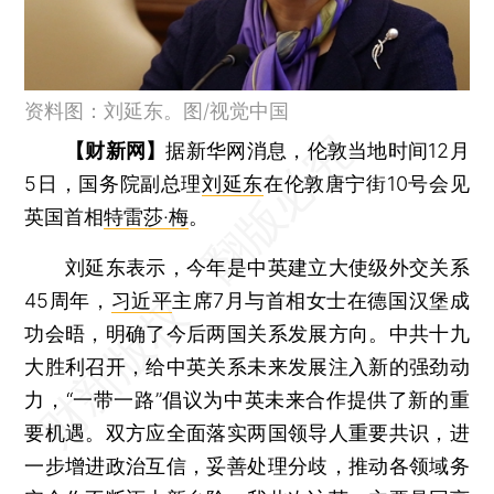
资料图：刘延东。图/视觉中国
【财新网】
据新华网消息，伦敦当地时间12月
5日，国务院副总理
刘延东
在伦敦唐宁街10号会见
英国首相
特雷莎·梅
。
刘延东表示，今年是中英建立大使级外交关系
45周年，
习近平
主席7月与首相女士在德国汉堡成
功会晤，明确了今后两国关系发展方向。中共十九
大胜利召开，给中英关系未来发展注入新的强劲动
力，“一带一路”倡议为中英未来合作提供了新的重
要机遇。双方应全面落实两国领导人重要共识，进
一步增进政治互信，妥善处理分歧，推动各领域务