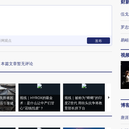
财
伍戈
罗志
易峘
新网观点
发布
视
本篇文章暂无评论
失所者困
视线｜HYROX的吸金
视线｜被称为“蟑螂”的印
视线｜“入侵
高温引发健
术：是什么让中产们甘
度Z世代 用街头抗争将教
机”？难民潮
博
心“花钱找虐”？
育部长拱下台
飞地休达
唐涯