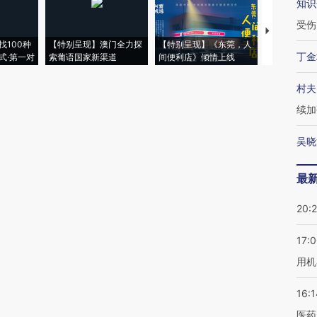
知识
受伤
【推广】走
找100种
【特别呈现】澳门全力探
【特别呈现】《东莞，人
会，让数智科
丁金
式·第一对
索葡语国家新渠道
间便利店》倾情上线
业
村夫
续加
吴晓
最
20:
17:
用机
16:1
医药