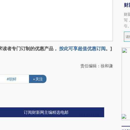
财
财
写
引
求读者专门订制的优惠产品，
按此可享超值优惠订阅
。]
责任编辑：徐和谦
#朝鲜
+关注
订阅财新网主编精选电邮