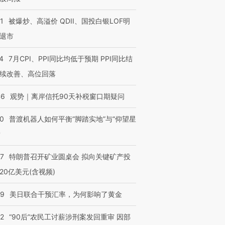
1
被爆炒、高溢价 QDII、国投白银LOF明
退市
4
7月CPI、PPI同比均低于预期 PPI同比结
续改善、高位回落
46
观势｜离岸信托90天补税窗口期疑问
00
普渡机器人如何平衡“脚踏实地”与“仰望星
？
57
特朗普召开矿业圆桌会 拟向关键矿产投
20亿美元(含视频)
09
美日联合干预汇率，为何影响了黄金
32
“90后”农民工讨薪涉刑案发回重审 因部