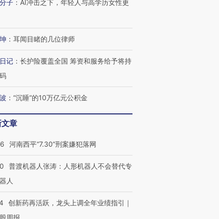
分子
：
AI冲击之下，年轻人与高学历女性更
进第四届链博
【商旅对话】华住集团
技“链”接产
【特别呈现】寻找100种
CFO：不靠规模取胜，华
【特别呈
坤
：
耳闻目睹的几位律师
有意思的生活方式·第三对
住三大增长引擎是什么？
有意思的
日记
：
长护险覆盖全国 筹资和服务给予将持
码
波
：
“沉睡”的10万亿元公积金
新文章
26
河南西平“7.30”刑案嫌犯落网
00
普渡机器人张涛：人形机器人不会替代专
器人
4
创新药再活跃，龙头上调全年业绩指引｜
股周报