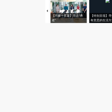
【不唯一答案】不止“养
【特别呈现】寻
老”
有意思的生活方