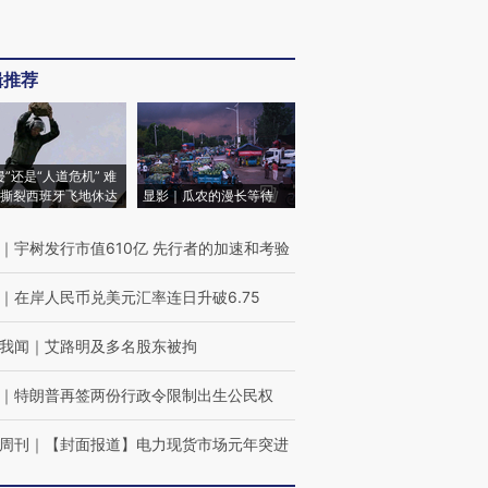
辑推荐
侵”还是“人道危机” 难
撕裂西班牙飞地休达
显影｜瓜农的漫长等待
｜
宇树发行市值610亿 先行者的加速和考验
｜
在岸人民币兑美元汇率连日升破6.75
我闻
｜
艾路明及多名股东被拘
｜
特朗普再签两份行政令限制出生公民权
周刊
｜
【封面报道】电力现货市场元年突进