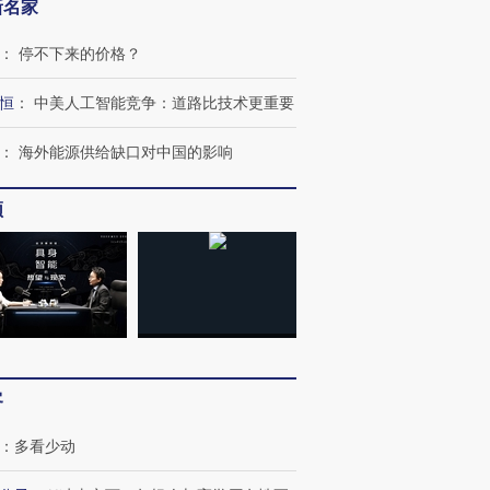
新名家
：
停不下来的价格？
恒
：
中美人工智能竞争：道路比技术更重要
：
海外能源供给缺口对中国的影响
频
”还是“人道危
湖北宜昌局部短时降雨
哈尔滨遭遇短时极端强降
撕裂西班牙
128毫米 紧急转移近
雨 3小时累计雨量超80毫
秘鲁纳斯
客
4000人
米
13人遇难
：
多看少动