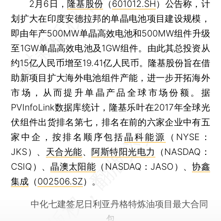
2月6日，
隆基股份
（
601012.SH
）公告称，计
划扩大在印度安德拉邦的单晶电池项目建设规模，
即由年产500MW单晶高效电池和500MW组件升级
至1GW单晶高效电池及1GW组件。由此其总投资从
约15亿人民币增至19.41亿人民币。隆基股份旨在借
助新项目扩大海外电池组件产能，进一步开拓海外
市场，从而提升单晶产品全球市场份额。据
PVInfoLink数据库统计，隆基乐叶在2017年全球光
伏组件出货排名第七，排名在前的六家企业中有五
家中企，按排名顺序包括
晶科能源
（NYSE：
JKS）、
天合光能
、
阿斯特阳光电力
（NASDAQ：
CSIQ）、
晶澳太阳能
（NASDAQ：JASO）、
协鑫
集成
（
002506.SZ
）。
中化七建签尼日利亚丹格特炼油项目最大合同
包