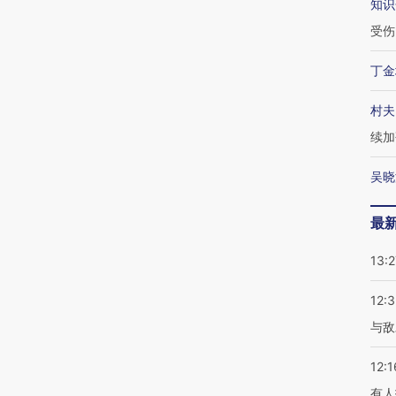
知识
受伤
丁金
村夫
续加
吴晓
最
13:2
12:3
与敌
12:1
有人