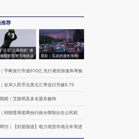
辑推荐
侵”还是“人道危机” 难
撕裂西班牙飞地休达
显影｜瓜农的漫长等待
｜
宇树发行市值610亿 先行者的加速和考验
｜
在岸人民币兑美元汇率连日升破6.75
我闻
｜
艾路明及多名股东被拘
｜
特朗普再签两份行政令限制出生公民权
周刊
｜
【封面报道】电力现货市场元年突进