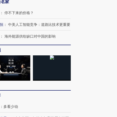
新名家
：
停不下来的价格？
恒
：
中美人工智能竞争：道路比技术更重要
：
海外能源供给缺口对中国的影响
频
“蟑螂”的印
湖北宜昌局部短时降雨
视线｜火箭残骸撞月球的
一周天下
街头抗争将教
128毫米 紧急转移近
背后：太空垃圾与
枪杀8人
台
4000人
SpaceX的万亿帝国
民涌入西
客
进第四届链博
【商旅对话】华住集团
技“链”接产
【特别呈现】寻找100种
CFO：不靠规模取胜，华
【特别呈
：
多看少动
有意思的生活方式·第三对
住三大增长引擎是什么？
有意思的