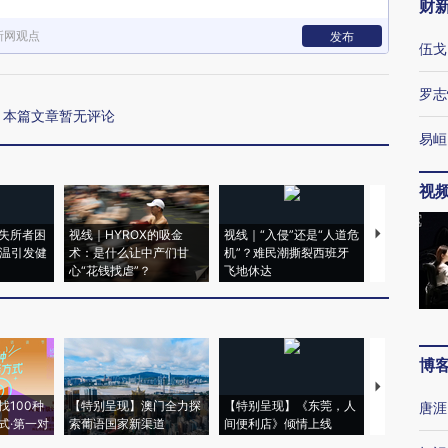
财
新网观点
发布
伍戈
罗志
本篇文章暂无评论
易峘
视
失所者困
视线｜HYROX的吸金
视线｜“入侵”还是“人道危
视线｜被称为
高温引发健
术：是什么让中产们甘
机”？难民潮撕裂西班牙
度Z世代 用
心“花钱找虐”？
飞地休达
育部长拱下
博
【推广】走
找100种
【特别呈现】澳门全力探
【特别呈现】《东莞，人
会，让数智科
唐涯
式·第一对
索葡语国家新渠道
间便利店》倾情上线
业