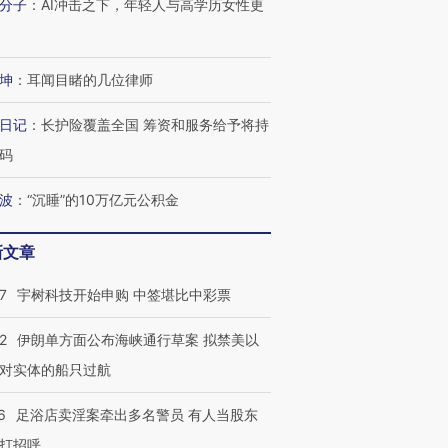
分子
：
AI冲击之下，年轻人与高学历女性更
坤
：
耳闻目睹的几位律师
日记
：
长护险覆盖全国 筹资和服务给予将持
码
波
：
“沉睡”的10万亿元公积金
新文章
7
宇树科技开始申购 中签堪比中彩票
2
伊朗单方面公布海峡通行草案 拟禁美以
对实体的船只过航
6
足浴店卖淫案牵出多名警员 有人当股东
打招呼