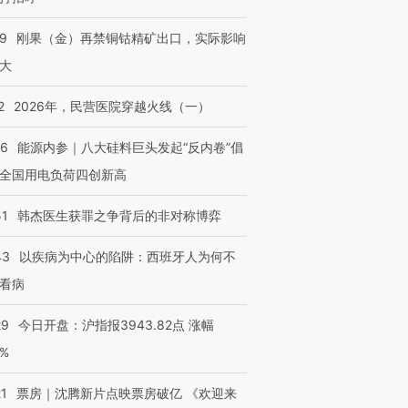
09
刚果（金）再禁铜钴精矿出口，实际影响
大
2
2026年，民营医院穿越火线（一）
06
能源内参｜八大硅料巨头发起“反内卷”倡
全国用电负荷四创新高
51
韩杰医生获罪之争背后的非对称博弈
43
以疾病为中心的陷阱：西班牙人为何不
看病
29
今日开盘：沪指报3943.82点 涨幅
0%
21
票房｜沈腾新片点映票房破亿 《欢迎来