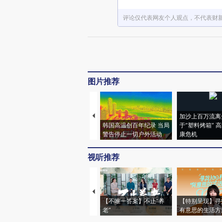
评论仅代表网友个人观点，不代表财
图片推荐
加沙上百万流离
韩国高温创百年纪录 当局
于“塑料烤箱” 
警告停止一切户外活动
康危机
视听推荐
【不唯一答案】不止“养
【特别呈现】寻
老”
有意思的生活方