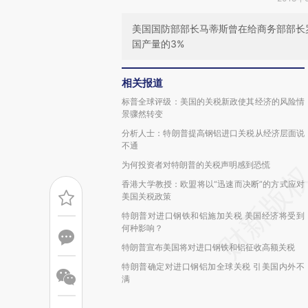
美国国防部部长马蒂斯曾在给商务部部长
国产量的3%
相关报道
标普全球评级：美国的关税新政使其经济的风险情
景骤然转变
分析人士：特朗普提高钢铝进口关税从经济层面说
不通
为何投资者对特朗普的关税声明感到恐慌
香港大学教授：欧盟将以“迅速而决断”的方式应对
美国关税政策
特朗普对进口钢铁和铝施加关税 美国经济将受到
何种影响？
特朗普宣布美国将对进口钢铁和铝征收高额关税
特朗普确定对进口钢铝加全球关税 引美国内外不
满