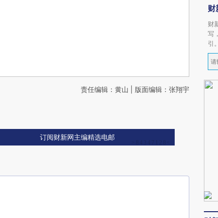
财
财
写
引
责任编辑：黄山 | 版面编辑：张翔宇
订阅财新网主编精选电邮