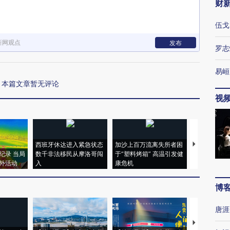
财
伍戈
新网观点
发布
罗志
易峘
本篇文章暂无评论
视
西班牙休达进入紧急状态
加沙上百万流离失所者困
视线｜HYR
纪录 当局
数千非法移民从摩洛哥闯
于“塑料烤箱” 高温引发健
术：是什么
外活动
入
康危机
心“花钱找虐
博
唐涯
【推广】走