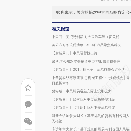
耿爽表示，美方措施对中方的影响肯定会
相关报道
中国回击美贸易制裁 对大豆汽车等加征关税
美公布对华关税清单 1300项商品聚焦高科技
【财新周刊】中美经贸找出路
彭博:美公布对华关税清单 这些股票值得关注
【财新周刊】301大棒已至，贸易战能否避免？
中美贸易战再添新节点 机械工程企业投资机会 | 每
日数据精华
盛松成：中美贸易逆差实际上没那么大
【财新周刊】如何应对中美贸易摩擦升级
【财新周刊】【社论】应对中美贸易冲突
财新专访加拿大财长：基于规则的贸易有利各国人
民福祉
专访加拿大财长：基于规则的贸易有利各国人民福