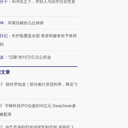
分子
：
AI冲击之下，年轻人与高学历女性更
技“链”接产
【特别呈现】寻找100种
CFO：不靠规模取胜，华
【特别呈
有意思的生活方式·第三对
住三大增长引擎是什么？
有意思的
坤
：
耳闻目睹的几位律师
日记
：
长护险覆盖全国 筹资和服务给予将持
码
波
：
“沉睡”的10万亿元公积金
新文章
37
财经早知道｜部分银行房贷利率，降至“2
0
宇树科技IPO估值600亿元 DeepSeek参
略配售
22
油气市场剧烈波动现套利空间 嘉能可上