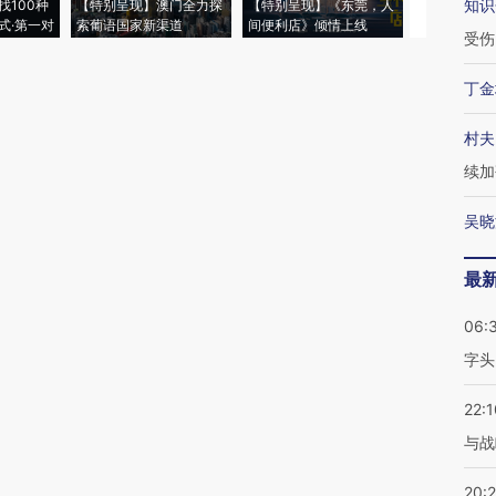
知识
找100种
【特别呈现】澳门全力探
【特别呈现】《东莞，人
会，让数智科
式·第一对
索葡语国家新渠道
间便利店》倾情上线
业
受伤
丁金
村夫
续加
吴晓
最
06:
字头
22:1
与战
20: