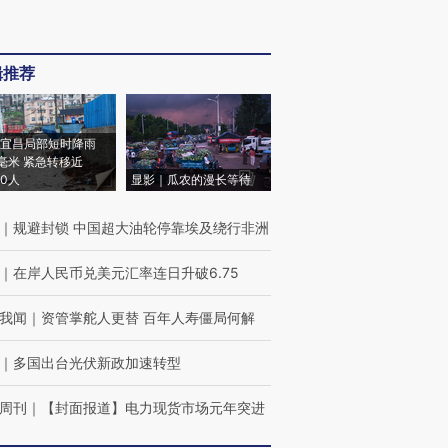
辑推荐
宜昌局部短时降雨
8毫米 紧急转移近
00人
显影｜瓜农的漫长等待
｜
规避封锁 中国超大油轮停靠埃及绕行非洲
｜
在岸人民币兑美元汇率连日升破6.75
我闻
｜
资管掌舵人更替 百年人寿僵局何解
｜
多国出台光伏新政加速转型
周刊
｜
【封面报道】电力现货市场元年突进