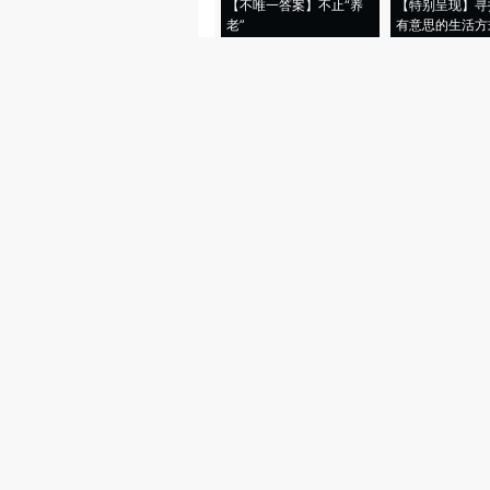
【不唯一答案】不止“养
【特别呈现】寻
老”
有意思的生活方