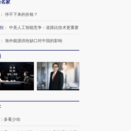
新名家
：
停不下来的价格？
恒
：
中美人工智能竞争：道路比技术更重要
：
海外能源供给缺口对中国的影响
频
OX的吸金
马航飞行员跨国走私7万
视线｜被称为“蟑螂”的印
让中产们甘
粒摇头丸 尿检体内含3种
度Z世代 用街头抗争将教
秘鲁纳斯
”？
毒品
育部长拱下台
13人遇难
客
：
多看少动
进第四届链博
【商旅对话】华住集团