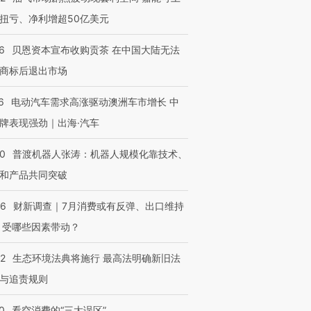
扭亏、净利增超50亿美元
6
贝恩资本宣布收购贡茶 在中国大陆无法
商标后退出市场
6
电动汽车需求高涨驱动澳洲车市增长 中
牌表现强劲｜出海·汽车
00
普渡机器人张涛：机器人规模化靠技术、
和产品共同突破
56
财新调查｜7月消费或有反弹、出口维持
 受哪些因素带动？
42
生态环境法典将施行 最高法明确新旧法
与追责规则
0
看空消费的“三大误区”