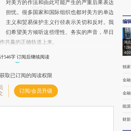
对美方的作法和由此可能产生的严重后果表达
担忧。很多国家和国际组织也都对美方的单边
编
主义和贸易保护主义行径表示关切和反对。我
们希望美方倾听这些理性、务实的声音，早日
作共赢的正确轨道上来。
湖北
12
40
计546字 订阅后继续阅读
独家
获取已订阅的阅读权限
金融
员
订阅/会员升级
金融
文
能源
财新