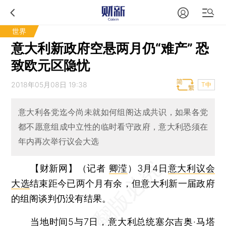
世界
意大利新政府空悬两月仍“难产” 恐
致欧元区隐忧
2018年05月08日 19:38
T中
意大利各党迄今尚未就如何组阁达成共识，如果各党
都不愿意组成中立性的临时看守政府，意大利恐须在
年内再次举行议会大选
【财新网】（记者
卿滢
）
3月4日
意大利议会
大选
结束距今已两个月有余，但意大利新一届政府
的组阁谈判仍没有结果。
当地时间5与7日，意大利总统塞尔吉奥·马塔