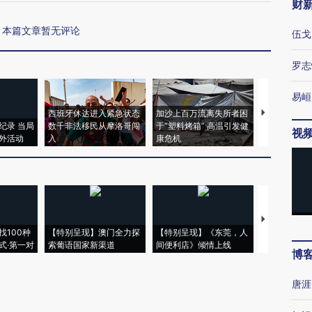
财
本篇文章暂无评论
伍戈
罗志
易峘
西班牙休达进入紧急状态
加沙上百万流离失所者困
视线｜HYR
纪录 当局
数千非法移民从摩洛哥闯
于“塑料烤箱” 高温引发健
术：是什么
视
外活动
入
康危机
心“花钱找虐
【推广】走
找100种
【特别呈现】澳门全力探
【特别呈现】《东莞，人
会，让数智科
式·第一对
索葡语国家新渠道
间便利店》倾情上线
业
博
唐涯