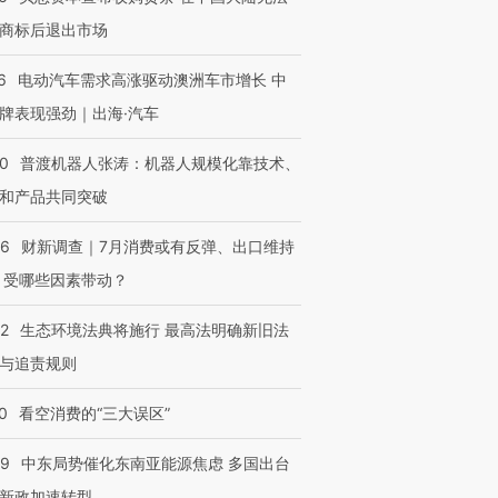
商标后退出市场
6
电动汽车需求高涨驱动澳洲车市增长 中
牌表现强劲｜出海·汽车
00
普渡机器人张涛：机器人规模化靠技术、
和产品共同突破
56
财新调查｜7月消费或有反弹、出口维持
 受哪些因素带动？
42
生态环境法典将施行 最高法明确新旧法
与追责规则
0
看空消费的“三大误区”
59
中东局势催化东南亚能源焦虑 多国出台
新政加速转型