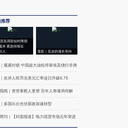
辑推荐
宜昌局部短时降雨
8毫米 紧急转移近
00人
显影｜瓜农的漫长等待
｜
规避封锁 中国超大油轮停靠埃及绕行非洲
｜
在岸人民币兑美元汇率连日升破6.75
我闻
｜
资管掌舵人更替 百年人寿僵局何解
｜
多国出台光伏新政加速转型
周刊
｜
【封面报道】电力现货市场元年突进