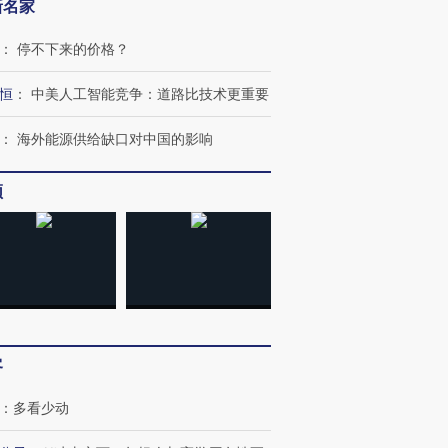
新名家
：
停不下来的价格？
恒
：
中美人工智能竞争：道路比技术更重要
：
海外能源供给缺口对中国的影响
OX的吸金
马航飞行员跨国走私7万
视线｜被称为“蟑螂”的印
让中产们甘
粒摇头丸 尿检体内含3种
度Z世代 用街头抗争将教
秘鲁纳斯
频
”？
毒品
育部长拱下台
13人遇难
进第四届链博
【商旅对话】华住集团
技“链”接产
【特别呈现】寻找100种
CFO：不靠规模取胜，华
【特别呈
有意思的生活方式·第三对
住三大增长引擎是什么？
有意思的
客
：
多看少动