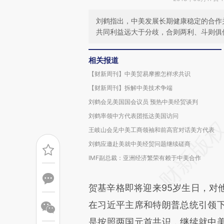
刘鹤指出，中美发展长期健康稳定的合作
共同利益远大于分歧，合则两利、斗则俱
相关报道
【财新周刊】中美贸易摩擦怎样求共识
【财新周刊】拆解中美技术争端
刘鹤会见美国国会议员 预热中美经贸谈判
刘鹤率领中方代表团抵达美国访问
王岐山会见中美工商领袖和前高官对话美方代表
刘鹤应邀赴美就中美经贸问题继续磋商
IMF副总裁：亚洲经济繁荣有赖于中美合作
贺基辛格即将迎来95岁生日，对
在习近平主席和特朗普总统引领
是按照两国元首共识，继续就中