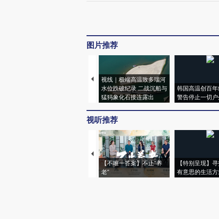
图片推荐
视线｜极端高温致多瑙河
水位跌破纪录 二战沉船与
韩国高温创百年
猛犸象化石接连露出
警告停止一切户
视听推荐
【不唯一答案】不止“养
【特别呈现】寻
老”
有意思的生活方