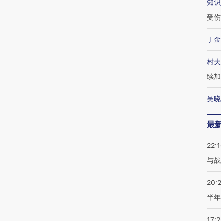
知识
受伤
丁金
村夫
续加
吴晓
最
22:1
与战
20:
半年
17:2