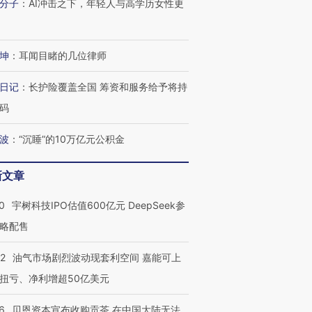
分子
：
AI冲击之下，年轻人与高学历女性更
坤
：
耳闻目睹的几位律师
日记
：
长护险覆盖全国 筹资和服务给予将持
码
波
：
“沉睡”的10万亿元公积金
新文章
0
宇树科技IPO估值600亿元 DeepSeek参
略配售
22
油气市场剧烈波动现套利空间 嘉能可上
扭亏、净利增超50亿美元
6
贝恩资本宣布收购贡茶 在中国大陆无法