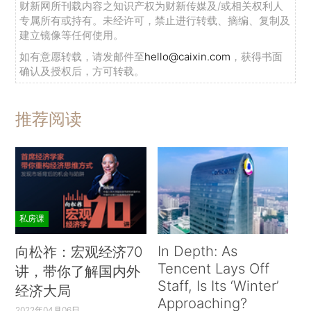
财新网所刊载内容之知识产权为财新传媒及/或相关权利人
专属所有或持有。未经许可，禁止进行转载、摘编、复制及
建立镜像等任何使用。
如有意愿转载，请发邮件至
hello@caixin.com
，获得书面
确认及授权后，方可转载。
推荐阅读
私房课
In Depth: As
向松祚：宏观经济70
Tencent Lays Off
讲，带你了解国内外
Staff, Is Its ‘Winter’
经济大局
Approaching?
2022年04月06日