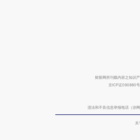
财新网所刊载内容之知识产
京ICP证090880号
违法和不良信息举报电话（涉网络暴力有
关