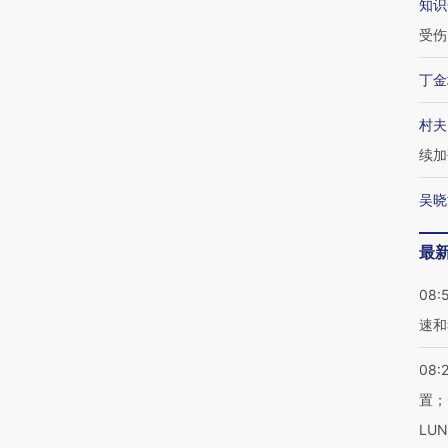
知识
受伤
丁金
村夫
续加
吴晓
最
08:
速和
08:
置；
LU