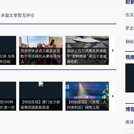
财
伍戈
本篇文章暂无评论
罗志
易峘
西班牙休达进入紧急状态
加沙上百万流离失所者困
视线｜HYR
纪录 当局
数千非法移民从摩洛哥闯
于“塑料烤箱” 高温引发健
术：是什么
视
外活动
入
康危机
心“花钱找虐
【推广】走
找100种
【特别呈现】澳门全力探
【特别呈现】《东莞，人
会，让数智科
式·第一对
索葡语国家新渠道
间便利店》倾情上线
业
博
唐涯