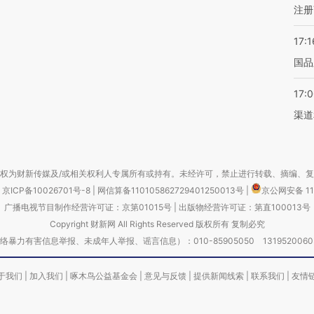
注册
17:1
国品
17:
渠道
权为财新传媒及/或相关权利人专属所有或持有。未经许可，禁止进行转载、摘编、
京ICP备10026701号-8
|
网信算备110105862729401250013号
|
京公网安备 11
广播电视节目制作经营许可证：京第01015号
|
出版物经营许可证：第直100013号
Copyright 财新网 All Rights Reserved 版权所有 复制必究
害信息举报、未成年人举报、谣言信息）：010-85905050 13195200605 举报邮
于我们
|
加入我们
|
啄木鸟公益基金会
|
意见与反馈
|
提供新闻线索
|
联系我们
|
友情