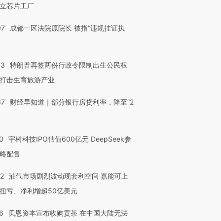
立芯片工厂
07
成都一区法院原院长 被指“违规挂证执
43
特朗普再签两份行政令限制出生公民权
打击生育旅游产业
37
财经早知道｜部分银行房贷利率，降至“2
0
宇树科技IPO估值600亿元 DeepSeek参
略配售
22
油气市场剧烈波动现套利空间 嘉能可上
扭亏、净利增超50亿美元
6
贝恩资本宣布收购贡茶 在中国大陆无法