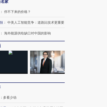
新名家
：
停不下来的价格？
恒
：
中美人工智能竞争：道路比技术更重要
：
海外能源供给缺口对中国的影响
OX的吸金
马航飞行员跨国走私7万
视线｜被称为“蟑螂”的印
让中产们甘
粒摇头丸 尿检体内含3种
度Z世代 用街头抗争将教
秘鲁纳斯
频
”？
毒品
育部长拱下台
13人遇难
进第四届链博
【商旅对话】华住集团
技“链”接产
【特别呈现】寻找100种
CFO：不靠规模取胜，华
【特别呈
有意思的生活方式·第三对
住三大增长引擎是什么？
有意思的
客
：
多看少动