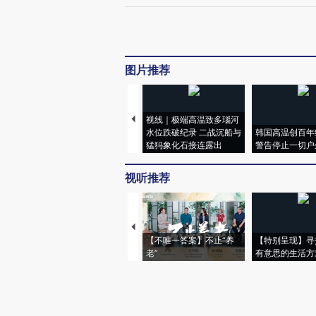
图片推荐
视线｜极端高温致多瑙河
水位跌破纪录 二战沉船与
韩国高温创百年
猛犸象化石接连露出
警告停止一切户
视听推荐
【不唯一答案】不止“养
【特别呈现】寻
老”
有意思的生活方