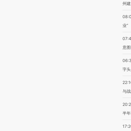
州建
08:
业”
07:
意图
06:
字头
22:1
与战
20:
半年
17:2