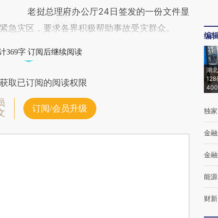
老挝总理府办公厅24日签发的一份文件显
紧急灾区，要求各界积极帮助事故受灾群众。
编
计369字 订阅后继续阅读
湖北
12
获取已订阅的阅读权限
40
员
订阅/会员升级
独家
文
金融
金融
能源
财新