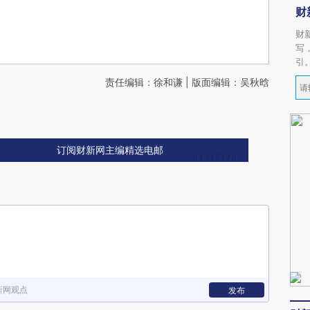
财
财
写
引
责任编辑：徐和谦 | 版面编辑：吴秋晗
订阅财新网主编精选电邮
新网观点
发布