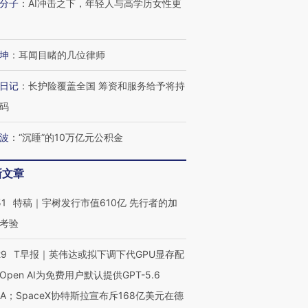
分子
：
AI冲击之下，年轻人与高学历女性更
坤
：
耳闻目睹的几位律师
日记
：
长护险覆盖全国 筹资和服务给予将持
码
波
：
“沉睡”的10万亿元公积金
新文章
51
特稿｜宇树发行市值610亿 先行者的加
考验
29
T早报｜英伟达或拟下调下代GPU显存配
Open AI为免费用户默认提供GPT-5.6
NA；SpaceX协特斯拉宣布斥168亿美元在德