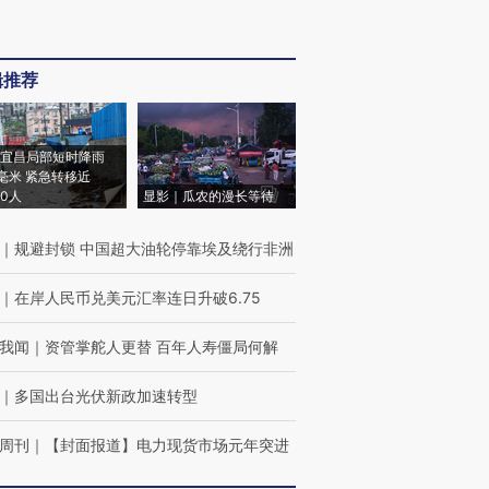
辑推荐
宜昌局部短时降雨
8毫米 紧急转移近
00人
显影｜瓜农的漫长等待
｜
规避封锁 中国超大油轮停靠埃及绕行非洲
｜
在岸人民币兑美元汇率连日升破6.75
我闻
｜
资管掌舵人更替 百年人寿僵局何解
｜
多国出台光伏新政加速转型
周刊
｜
【封面报道】电力现货市场元年突进