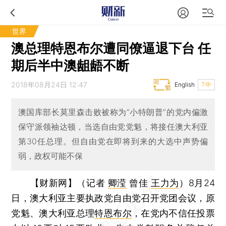
世界
澳总理特恩布尔遭同僚逼退下台 任
期后半中澳龃龉不断
2018年08月24日 12:47
English
T中
澳国库部长莫里森击败被称为“小特朗普”的党内偏激
保守派领袖达顿，当选自由党党魁，将接任澳大利亚
第30任总理。但自由党在即将到来的大选中声势偏
弱，政权可能不保
【财新网】（记者
卿滢
曾佳
王力为
）
8月24
日，澳大利亚主要执政党自由党召开党团会议，原
党魁、澳大利亚总理
特恩布尔
，在党内不信任投票