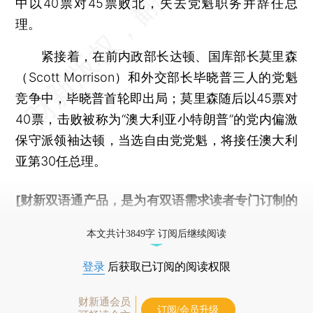
中以40票对45票败北，失去党魁职务并辞任总
理。
紧接着，在前内政部长达顿、国库部长莫里森
（Scott Morrison）和外交部长毕晓普三人的党魁
竞争中，毕晓普首轮即出局；莫里森随后以45票对
40票，击败被称为“澳大利亚小特朗普”的党内偏激
保守派领袖达顿，当选自由党党魁，将接任澳大利
亚第30任总理。
[财新双语通产品，是为有双语需求读者专门订制的
优惠产品，
按此可享超值优惠订阅
。]
本文共计3849字 订阅后继续阅读
登录
后获取已订阅的阅读权限
财新通会员
订阅/会员升级