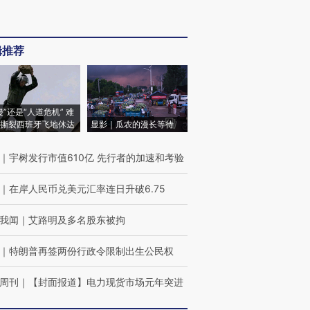
辑推荐
侵”还是“人道危机” 难
撕裂西班牙飞地休达
显影｜瓜农的漫长等待
｜
宇树发行市值610亿 先行者的加速和考验
｜
在岸人民币兑美元汇率连日升破6.75
我闻
｜
艾路明及多名股东被拘
｜
特朗普再签两份行政令限制出生公民权
周刊
｜
【封面报道】电力现货市场元年突进