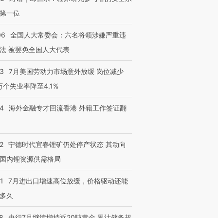
第一位
06
全国人大常委会：六名将领涉嫌严重违
法 被罢免全国人大代表
43
7月美国劳动力市场意外放缓 岗位减少
3万个失业率降至4.1%
14
海外金融专才回流香港 外籍工作签证翻
2
宁德时代宜春锂矿仍处停产状态 其动向
国内锂资源供需格局
1
7月进出口增速高位放缓，价格驱动还能
多久
8
央行7月继续增持近20吨黄金 累计储备超