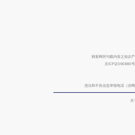
财新网所刊载内容之知识产
京ICP证090880号
违法和不良信息举报电话（涉网络暴力有
关