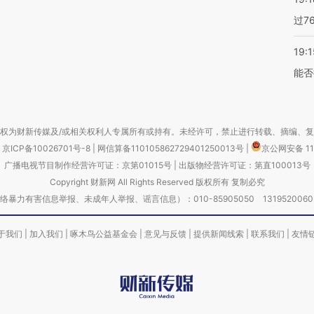
过7
19:1
能否
权为财新传媒及/或相关权利人专属所有或持有。未经许可，禁止进行转载、摘编、
京ICP备10026701号-8
|
网信算备110105862729401250013号
|
京公网安备 11
广播电视节目制作经营许可证：京第01015号
|
出版物经营许可证：第直100013号
Copyright 财新网 All Rights Reserved 版权所有 复制必究
害信息举报、未成年人举报、谣言信息）：010-85905050 13195200605 举报邮
于我们
|
加入我们
|
啄木鸟公益基金会
|
意见与反馈
|
提供新闻线索
|
联系我们
|
友情