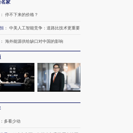
新名家
：
停不下来的价格？
跨国走私7万
视线｜被称为“蟑螂”的印
视线｜“入侵”还是“人道危
检体内含3种
度Z世代 用街头抗争将教
机”？难民潮撕裂西班牙
秘鲁纳斯
恒
：
中美人工智能竞争：道路比技术更重要
育部长拱下台
飞地休达
13人遇难
：
海外能源供给缺口对中国的影响
频
进第四届链博
【商旅对话】华住集团
技“链”接产
【特别呈现】寻找100种
CFO：不靠规模取胜，华
【特别呈
有意思的生活方式·第三对
住三大增长引擎是什么？
有意思的
客
：
多看少动