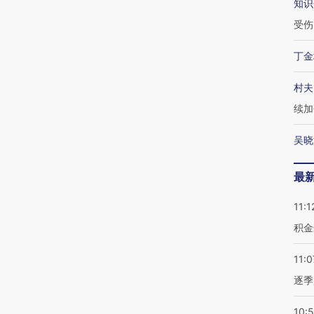
知识
受伤
丁金
村夫
续加
吴晓
最
11:1
积金
11:0
逐季
10: