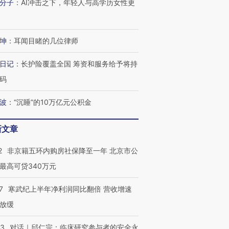
分子
：
AI冲击之下，年轻人与高学历女性更
坤
：
耳闻目睹的几位律师
日记
：
长护险覆盖全国 筹资和服务给予将持
码
波
：
“沉睡”的10万亿元公积金
新文章
2
非京籍五环内购房社保降至一年 北京市公
最高可贷340万元
7
寒武纪上半年净利润同比翻倍 营收增速
放缓
53
对话｜邱仁宗：临床研究参与者的安全永