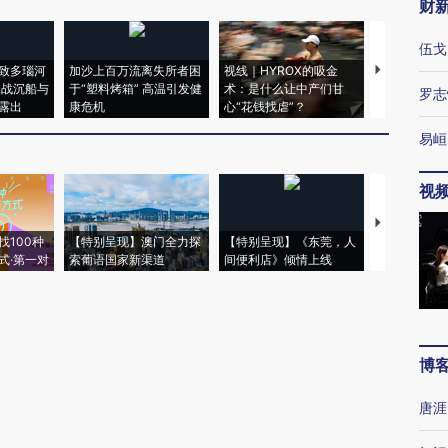
财
伍戈
致多瑙河
加沙上百万流离失所者困
视线｜HYROX的吸金
马航飞行员
二战沉船与
于“塑料烤箱” 高温引发健
术：是什么让中产们甘
粒摇头丸 尿
罗志
露出
康危机
心“花钱找虐”？
毒品
易峘
视
【推广】走
找100种
【特别呈现】澳门全力探
【特别呈现】《东莞，人
会，让数智科
式·第一对
索葡语国家新渠道
间便利店》倾情上线
业
博
唐涯