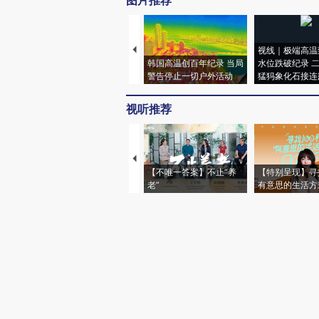
图片推荐
视线｜极端高温
韩国高温创百年纪录 当局
水位跌破纪录 
警告停止一切户外活动
猛犸象化石接连
视听推荐
【不唯一答案】不止“养
【特别呈现】寻
老”
有意思的生活方