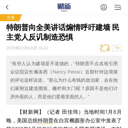
世界
特朗普向全美讲话煽情呼吁建墙 民
主党人反讥制造恐惧
2019年01月09日 15:42
T中
“有些人认为建墙是不道德的，”特朗普不点名地引用
众议院议长佩洛西（Nancy Pelosi）近期针对边境墙
的评论这样说道。“那么为什么有钱的政治家，会在他
们家附近建造围墙、栅栏和大门呢？原因不是他们讨
厌外面的人，而是他们爱着里面的人。”
【财新网】（记者 田佳玮）
当地时间1月8月
晚，美国总统
特朗普
在白宫椭圆形办公室中发表了