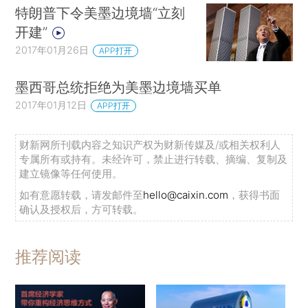
特朗普下令美墨边境墙“立刻
开建”
2017年01月26日
APP打开
墨西哥总统拒绝为美墨边境墙买单
2017年01月12日
APP打开
财新网所刊载内容之知识产权为财新传媒及/或相关权利人
专属所有或持有。未经许可，禁止进行转载、摘编、复制及
建立镜像等任何使用。
如有意愿转载，请发邮件至
hello@caixin.com
，获得书面
确认及授权后，方可转载。
推荐阅读