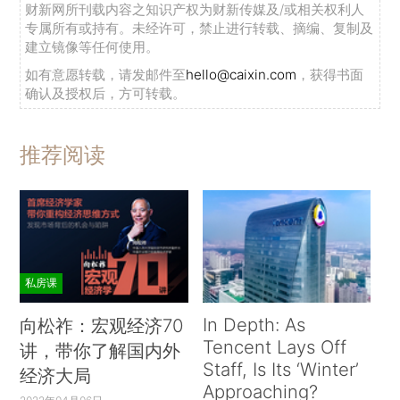
财新网所刊载内容之知识产权为财新传媒及/或相关权利人
专属所有或持有。未经许可，禁止进行转载、摘编、复制及
建立镜像等任何使用。
如有意愿转载，请发邮件至
hello@caixin.com
，获得书面
确认及授权后，方可转载。
推荐阅读
私房课
In Depth: As
向松祚：宏观经济70
Tencent Lays Off
讲，带你了解国内外
Staff, Is Its ‘Winter’
经济大局
Approaching?