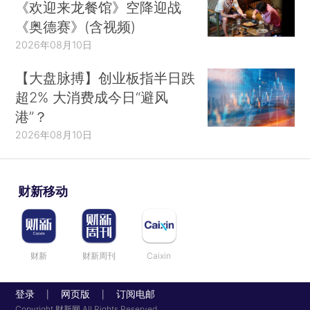
《欢迎来龙餐馆》空降迎战
《奥德赛》(含视频)
2026年08月10日
【大盘脉搏】创业板指半日跌
超2% 大消费成今日“避风
港”？
2026年08月10日
财新移动
财新
财新周刊
Caixin
登录
网页版
订阅电邮
|
|
Copyright 财新网 All Rights Reserved