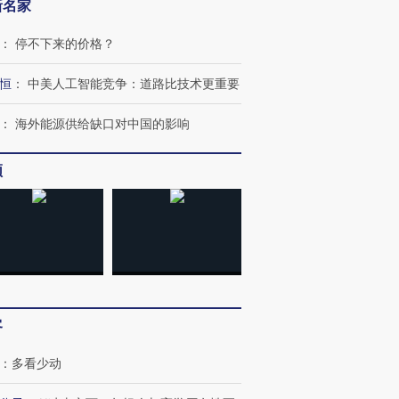
新名家
：
停不下来的价格？
恒
：
中美人工智能竞争：道路比技术更重要
：
海外能源供给缺口对中国的影响
频
客
：
多看少动