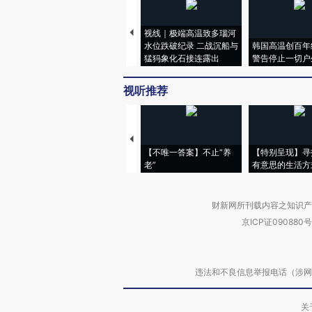
视线｜极端高温致多瑙河
水位跌破纪录 二战沉船与
韩国高温创百年
猛犸象化石接连露出
警告停止一切户
视听推荐
【不唯一答案】不止“养
【特别呈现】寻
老”
有意思的生活方
财新网所刊载内容之知识产
京ICP证090880号
违法和不良信息举报电话（涉网络暴力有
关