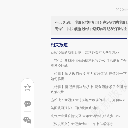
2020年
崔天凯说，我们欢迎各国专家来帮助我们
专家，因为他们会面临被病毒感染的风险
相关报道
新冠疫情的就业影响：需格外关注大学生就业
【特供】迎战疫情金融机构远程办公 IT系统面临合
规风控挑战
【特供】地方政府收支压力有增无减 疫情冲击下
如何腾挪
【特供】新冠疫情冻结楼市 现金流骤紧房企期待
政策松绑
盛松成：新冠疫情对房地产市场的冲击，如何应对
美国航司延长中国航线停航时间
光伏产业受疫情波及 全年新增装机或减少10%
【深度图文】新冠疫情冲击 车市乍暖还寒