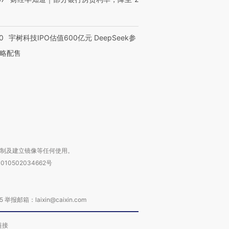
OX的吸金
马航飞行员跨国走私7万
视线｜被称为“蟑螂”的印
让中产们甘
粒摇头丸 尿检体内含3种
度Z世代 用街头抗争将教
秘鲁纳斯
0
宇树科技IPO估值600亿元 DeepSeek参
”？
毒品
育部长拱下台
13人遇难
略配售
进第四届链博
【商旅对话】华住集团
技“链”接产
【特别呈现】寻找100种
CFO：不靠规模取胜，华
【特别呈
有意思的生活方式·第三对
住三大增长引擎是什么？
有意思的
复制及建立镜像等任何使用。
010502034662号
箱：laixin@caixin.com
链接