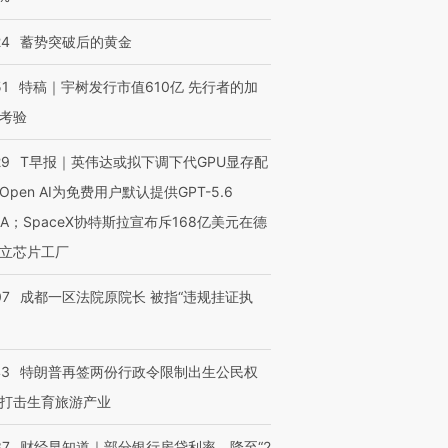
24
蓄势突破后的黄金
51
特稿｜宇树发行市值610亿 先行者的加
考验
29
T早报｜英伟达或拟下调下代GPU显存配
Open AI为免费用户默认提供GPT-5.6
NA；SpaceX协特斯拉宣布斥168亿美元在德
立芯片工厂
07
成都一区法院原院长 被指“违规挂证执
43
特朗普再签两份行政令限制出生公民权
打击生育旅游产业
37
财经早知道｜部分银行房贷利率，降至“2