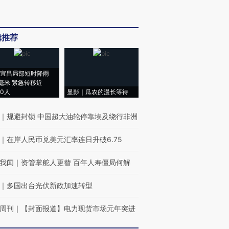
辑推荐
宜昌局部短时降雨
8毫米 紧急转移近
00人
显影｜瓜农的漫长等待
｜
规避封锁 中国超大油轮停靠埃及绕行非洲
｜
在岸人民币兑美元汇率连日升破6.75
我闻
｜
资管掌舵人更替 百年人寿僵局何解
｜
多国出台光伏新政加速转型
周刊
｜
【封面报道】电力现货市场元年突进