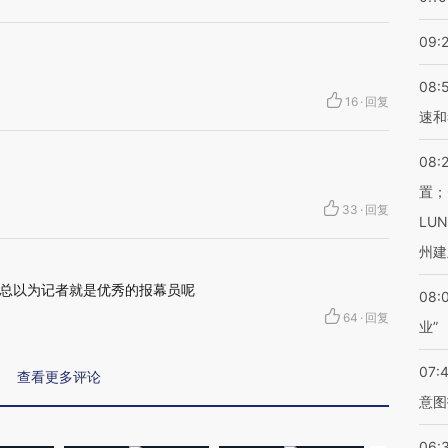
09:
08:
16
·
回复
速和
08:
置；
33
·
回复
LU
州建
总以为记者就是优秀的报幕员呢
08:
64
·
回复
业”
07:
查看更多评论
意图
06: