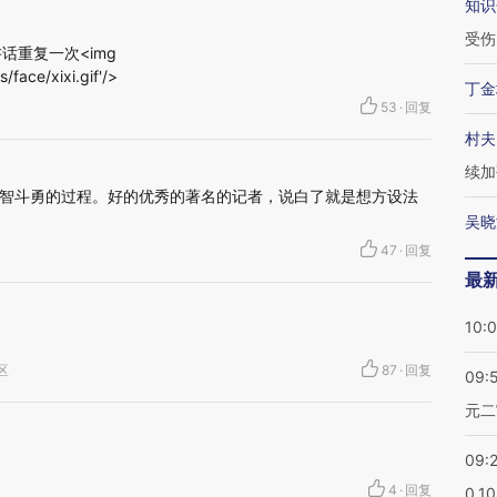
知识
受伤
话重复一次<img
s/face/xixi.gif'/>
丁金
53
·
回复
村夫
续加
智斗勇的过程。好的优秀的著名的记者，说白了就是想方设法
吴晓
47
·
回复
最
10:
海区
87
·
回复
09:
元二
09:
4
·
回复
0.1