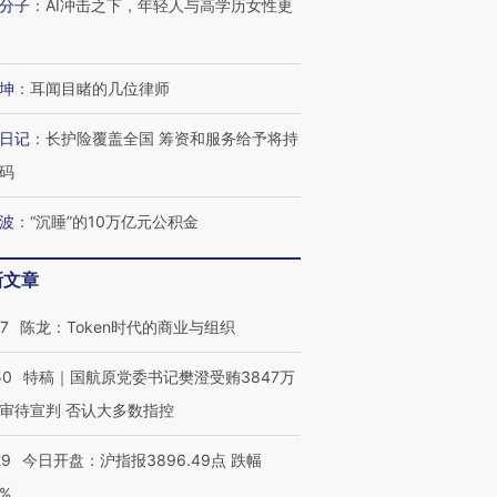
分子
：
AI冲击之下，年轻人与高学历女性更
坤
：
耳闻目睹的几位律师
日记
：
长护险覆盖全国 筹资和服务给予将持
码
波
：
“沉睡”的10万亿元公积金
新文章
07
陈龙：Token时代的商业与组织
50
特稿｜国航原党委书记樊澄受贿3847万
审待宣判 否认大多数指控
29
今日开盘：沪指报3896.49点 跌幅
0%