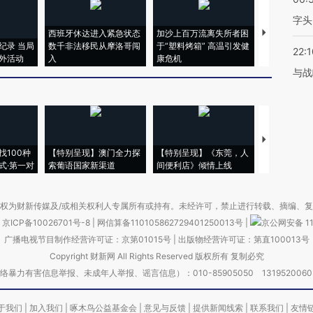
字头
西班牙休达进入紧急状态
加沙上百万流离失所者困
视线｜HYR
纪录 当局
数千非法移民从摩洛哥闯
于“塑料烤箱” 高温引发健
术：是什么
22:1
外活动
入
康危机
心“花钱找虐
与战
【推广】走
找100种
【特别呈现】澳门全力探
【特别呈现】《东莞，人
会，让数智科
式·第一对
索葡语国家新渠道
间便利店》倾情上线
业
权为财新传媒及/或相关权利人专属所有或持有。未经许可，禁止进行转载、摘编、
京ICP备10026701号-8
|
网信算备110105862729401250013号
|
京公网安备 11
广播电视节目制作经营许可证：京第01015号
|
出版物经营许可证：第直100013号
Copyright 财新网 All Rights Reserved 版权所有 复制必究
害信息举报、未成年人举报、谣言信息）：010-85905050 13195200605 举报邮
于我们
|
加入我们
|
啄木鸟公益基金会
|
意见与反馈
|
提供新闻线索
|
联系我们
|
友情