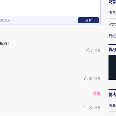
财
伍戈
新网观点
发布
罗志
易峘
很稳！
视
7
·
回复
57
·
回复
热评
博
唐涯
102
·
回复