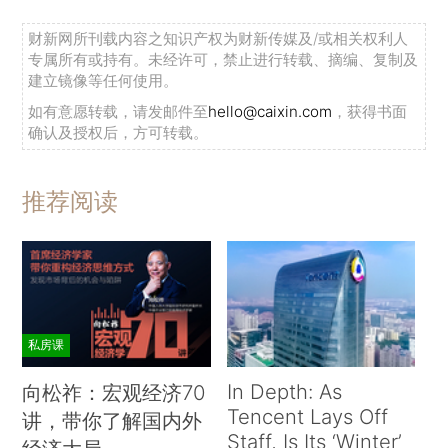
财新网所刊载内容之知识产权为财新传媒及/或相关权利人
专属所有或持有。未经许可，禁止进行转载、摘编、复制及
建立镜像等任何使用。
如有意愿转载，请发邮件至
hello@caixin.com
，获得书面
确认及授权后，方可转载。
推荐阅读
私房课
In Depth: As
向松祚：宏观经济70
Tencent Lays Off
讲，带你了解国内外
Staff, Is Its ‘Winter’