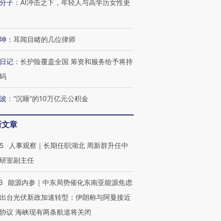
分子
：
AI冲击之下，年轻人与高学历女性更
坤
：
耳闻目睹的几位律师
日记
：
长护险覆盖全国 筹资和服务给予将持
码
波
：
“沉睡”的10万亿元公积金
新文章
25
人事观察｜长期任职湖北 周新群升任中
研室副主任
3
能源内参｜中东局势催化东南亚能源焦虑
出台光伏新政加速转型；伊朗称与阿曼接近
协议 海峡现有两条航道将关闭