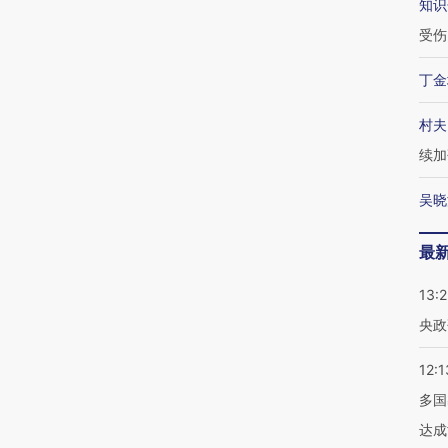
知识
受伤
丁金
村夫
续加
吴晓
最
13:
央政
12:1
多国
达成