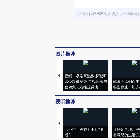
评论仅代表网友个人观点，不代表财
图片推荐
视线｜极端高温致多瑙河
水位跌破纪录 二战沉船与
韩国高温创百年
猛犸象化石接连露出
警告停止一切户
视听推荐
【不唯一答案】不止“养
【特别呈现】寻
老”
有意思的生活方