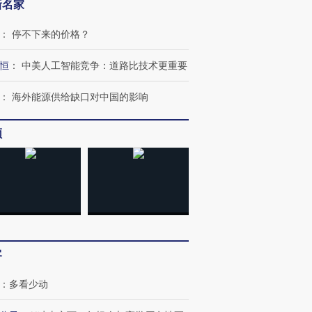
新名家
：
停不下来的价格？
恒
：
中美人工智能竞争：道路比技术更重要
：
海外能源供给缺口对中国的影响
频
OX的吸金
马航飞行员跨国走私7万
视线｜被称为“蟑螂”的印
让中产们甘
粒摇头丸 尿检体内含3种
度Z世代 用街头抗争将教
秘鲁纳斯
”？
毒品
育部长拱下台
13人遇难
客
进第四届链博
【商旅对话】华住集团
：
多看少动
技“链”接产
【特别呈现】寻找100种
CFO：不靠规模取胜，华
【特别呈
有意思的生活方式·第三对
住三大增长引擎是什么？
有意思的