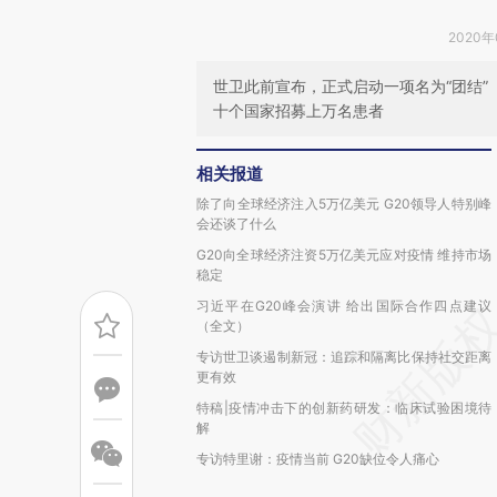
2020年
世卫此前宣布，正式启动一项名为“团结”（
十个国家招募上万名患者
相关报道
除了向全球经济注入5万亿美元 G20领导人特别峰
会还谈了什么
G20向全球经济注资5万亿美元应对疫情 维持市场
稳定
习近平在G20峰会演讲 给出国际合作四点建议
（全文）
专访世卫谈遏制新冠：追踪和隔离比保持社交距离
更有效
特稿|疫情冲击下的创新药研发：临床试验困境待
解
专访特里谢：疫情当前 G20缺位令人痛心