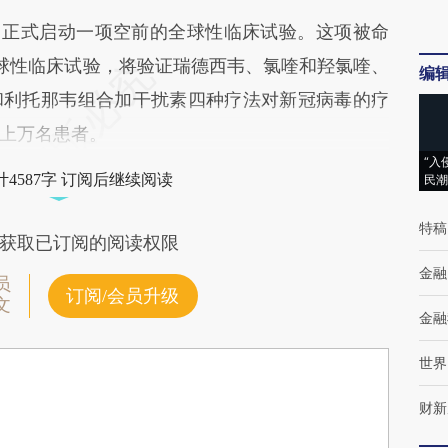
正式启动一项空前的全球性临床试验。这项被命
）的全球性临床试验，将验证瑞德西韦、氯喹和羟氯喹、
编
和利托那韦组合加干扰素四种疗法对新冠病毒的疗
上万名患者。
“入
4587字 订阅后继续阅读
民潮
特稿
获取已订阅的阅读权限
金融
员
订阅/会员升级
文
金融
世界
财新