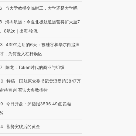
6
当大学教授变临时工，大学还是大学吗
8
海杰航运：今夏北极航道运营将扩大至7
、8航次｜出海·物流
53
439%之后的6天：被硅谷和华尔街追捧
才，为何走入杠杆误区
07
陈龙：Token时代的商业与组织
50
特稿｜国航原党委书记樊澄受贿3847万
审待宣判 否认大多数指控
29
今日开盘：沪指报3896.49点 跌幅
0%
24
蓄势突破后的黄金