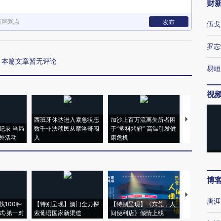
财
新网观点
发布
伍戈
罗志
本篇文章暂无评论
易峘
视
西班牙休达进入紧急状态
加沙上百万流离失所者困
视线｜HYR
纪录 当局
数千非法移民从摩洛哥闯
于“塑料烤箱” 高温引发健
术：是什么
外活动
入
康危机
心“花钱找虐
博
【推广】走
唐涯
找100种
【特别呈现】澳门全力探
【特别呈现】《东莞，人
会，让数智科
式·第一对
索葡语国家新渠道
间便利店》倾情上线
业