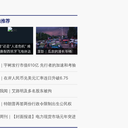
辑推荐
侵”还是“人道危机” 难
撕裂西班牙飞地休达
显影｜瓜农的漫长等待
｜
宇树发行市值610亿 先行者的加速和考验
｜
在岸人民币兑美元汇率连日升破6.75
我闻
｜
艾路明及多名股东被拘
｜
特朗普再签两份行政令限制出生公民权
周刊
｜
【封面报道】电力现货市场元年突进