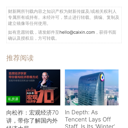
财新网所刊载内容之知识产权为财新传媒及/或相关权利人
专属所有或持有。未经许可，禁止进行转载、摘编、复制及
建立镜像等任何使用。
如有意愿转载，请发邮件至
hello@caixin.com
，获得书面
确认及授权后，方可转载。
推荐阅读
私房课
In Depth: As
向松祚：宏观经济70
Tencent Lays Off
讲，带你了解国内外
Staff, Is Its ‘Winter’