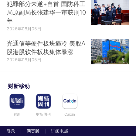
犯罪部分未遂+自首 国防科工
局原副局长张建华一审获刑10
年
2026年08月05日
光通信等硬件板块遇冷 美股A
股港股软件板块集体暴涨
2026年08月05日
财新移动
财新
财新周刊
Caixin
登录
网页版
订阅电邮
|
|