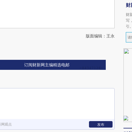
财
财
写
引
版面编辑：王永
订阅财新网主编精选电邮
新网观点
发布