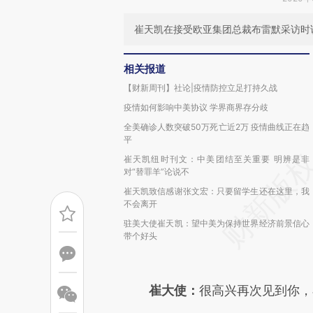
崔天凯在接受欧亚集团总裁布雷默采访时
相关报道
【财新周刊】社论|疫情防控立足打持久战
疫情如何影响中美协议 学界商界存分歧
全美确诊人数突破50万死亡近2万 疫情曲线正在趋
平
崔天凯纽时刊文：中美团结至关重要 明辨是非
对“替罪羊”论说不
崔天凯致信感谢张文宏：只要留学生还在这里，我
不会离开
驻美大使崔天凯：望中美为保持世界经济前景信心
带个好头
崔大使：
很高兴再次见到你，