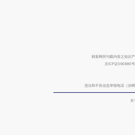
财新网所刊载内容之知识产
京ICP证090880号
违法和不良信息举报电话（涉网络暴力有
关