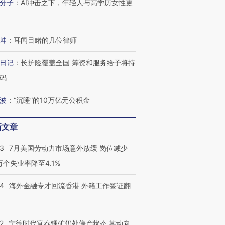
分子
：
AI冲击之下，年轻人与高学历女性更
坤
：
耳闻目睹的几位律师
跨国走私7万
视线｜被称为“蟑螂”的印
视线｜“入侵”还是“人道危
检体内含3种
度Z世代 用街头抗争将教
机”？难民潮撕裂西班牙
秘鲁纳斯
日记
：
长护险覆盖全国 筹资和服务给予将持
育部长拱下台
飞地休达
13人遇难
码
波
：
“沉睡”的10万亿元公积金
新文章
进第四届链博
【商旅对话】华住集团
技“链”接产
【特别呈现】寻找100种
CFO：不靠规模取胜，华
【特别呈
43
7月美国劳动力市场意外放缓 岗位减少
有意思的生活方式·第三对
住三大增长引擎是什么？
有意思的
3万个失业率降至4.1%
14
海外金融专才回流香港 外籍工作签证翻
2
宁德时代宜春锂矿仍处停产状态 其动向