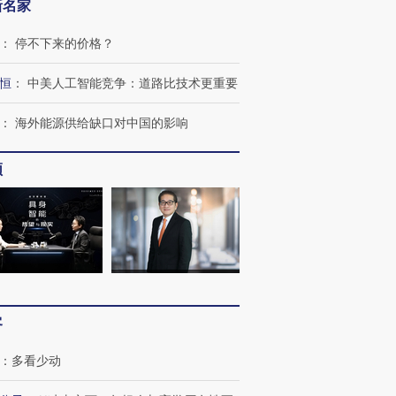
新名家
：
停不下来的价格？
恒
：
中美人工智能竞争：道路比技术更重要
：
海外能源供给缺口对中国的影响
频
客
：
多看少动