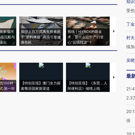
知识
受伤
丁金
致多瑙河
加沙上百万流离失所者困
视线｜HYROX的吸金
马航飞行员
二战沉船与
于“塑料烤箱” 高温引发健
术：是什么让中产们甘
粒摇头丸 尿
村夫
露出
康危机
心“花钱找虐”？
毒品
续加
吴晓
最
【推广】走
找100种
【特别呈现】澳门全力探
【特别呈现】《东莞，人
会，让数智科
式·第一对
索葡语国家新渠道
间便利店》倾情上线
业
21:
2.
20:
倍
20:1