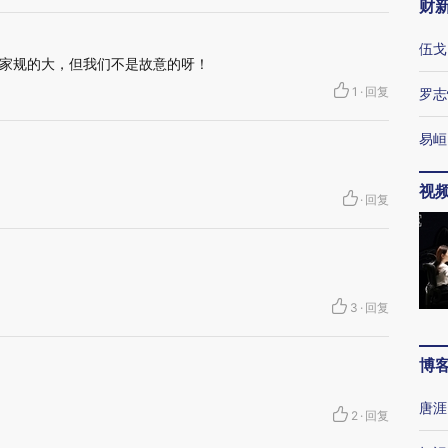
财
伍戈
家规的大，但我们不是故意的呀！
1
·
回复
罗志
易峘
视
·
回复
3
·
回复
博
唐涯
2
·
回复