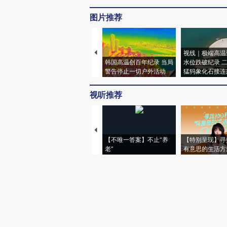
图片推荐
视线｜极端高温
韩国高温创百年纪录 当局
水位跌破纪录 
警告停止一切户外活动
猛犸象化石接连
视听推荐
【不唯一答案】不止“养
【特别呈现】寻
老”
有意思的生活方