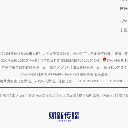
候任
17:
手祖
权为财新传媒及/或相关权利人专属所有或持有。未经许可，禁止进行转载、摘编、
京ICP备10026701号-8
|
网信算备110105862729401250013号
|
京公网安备 11
广播电视节目制作经营许可证：京第01015号
|
出版物经营许可证：第直100013号
Copyright 财新网 All Rights Reserved 版权所有 复制必究
害信息举报、未成年人举报、谣言信息）：010-85905050 13195200605 举报邮
于我们
|
加入我们
|
啄木鸟公益基金会
|
意见与反馈
|
提供新闻线索
|
联系我们
|
友情