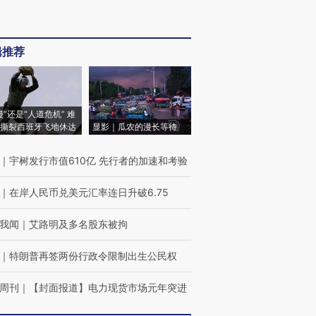
辑推荐
侵”还是“人道危机” 难
撕裂西班牙飞地休达
显影｜瓜农的漫长等待
｜
宇树发行市值610亿 先行者的加速和考验
｜
在岸人民币兑美元汇率连日升破6.75
我闻
｜
艾路明及多名股东被拘
｜
特朗普再签两份行政令限制出生公民权
周刊
｜
【封面报道】电力现货市场元年突进