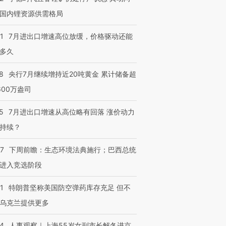
国内锂资源供需格局
1
7月进出口增速高位放缓，价格驱动还能
多久
8
央行7月继续增持近20吨黄金 累计储备超
600万盎司
5
7月进出口增速从高位略有回落 涨价动力
持续？
07
下周前瞻：生态环境法典施行；巴西总统
进入竞选阶段
1
特朗普坚称美国防空弹药库存充足 但不
乌克兰提供更多
24
人事观察｜上海55岁女副市长解冬进京