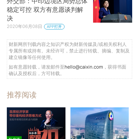
外交部：中印边境区局势总体
稳定可控 双方有意愿谈判解
决
2020年06月08日
APP打开
财新网所刊载内容之知识产权为财新传媒及/或相关权利人
专属所有或持有。未经许可，禁止进行转载、摘编、复制及
建立镜像等任何使用。
如有意愿转载，请发邮件至
hello@caixin.com
，获得书面
确认及授权后，方可转载。
推荐阅读