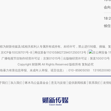
会向
18:
候任
权为财新传媒及/或相关权利人专属所有或持有。未经许可，禁止进行转载、摘编、
京ICP备10026701号-8
|
网信算备110105862729401250013号
|
京公网安备 11
广播电视节目制作经营许可证：京第01015号
|
出版物经营许可证：第直100013号
Copyright 财新网 All Rights Reserved 版权所有 复制必究
害信息举报、未成年人举报、谣言信息）：010-85905050 13195200605 举报邮
于我们
|
加入我们
|
啄木鸟公益基金会
|
意见与反馈
|
提供新闻线索
|
联系我们
|
友情