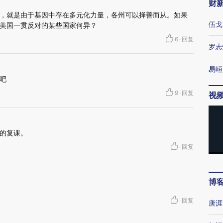
财
，就是由于基因中存在多元化力量，各州可以择善而从。如果
伍戈
美国一贯反对的某些国家何异？
6
·
回复
罗志
易峘
吧
9
·
回复
视
的复课。
·
回复
博
·
回复
唐涯