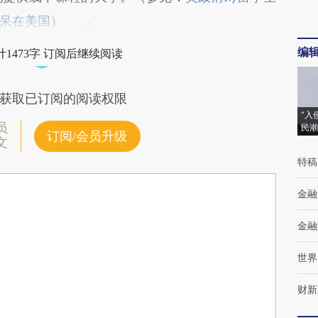
呆在美国
）
编
1473字 订阅后继续阅读
获取已订阅的阅读权限
“入
员
民潮
订阅/会员升级
文
特稿
金融
金融
世界
财新