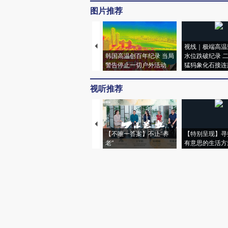
图片推荐
视线｜极端高温
韩国高温创百年纪录 当局
水位跌破纪录 
警告停止一切户外活动
猛犸象化石接连
视听推荐
【不唯一答案】不止“养
【特别呈现】寻
老”
有意思的生活方