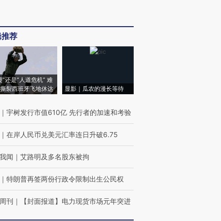
辑推荐
侵”还是“人道危机” 难
撕裂西班牙飞地休达
显影｜瓜农的漫长等待
｜
宇树发行市值610亿 先行者的加速和考验
｜
在岸人民币兑美元汇率连日升破6.75
我闻
｜
艾路明及多名股东被拘
｜
特朗普再签两份行政令限制出生公民权
周刊
｜
【封面报道】电力现货市场元年突进