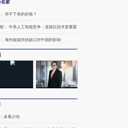
新名家
：
停不下来的价格？
恒
：
中美人工智能竞争：道路比技术更重要
：
海外能源供给缺口对中国的影响
频
客
：
多看少动