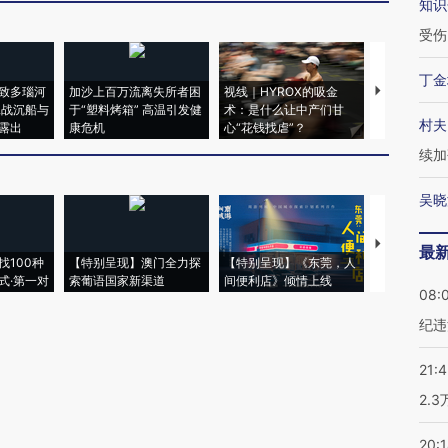
知识
受伤
丁金
致多瑙河
加沙上百万流离失所者困
视线｜HYROX的吸金
马航飞行员
二战沉船与
于“塑料烤箱” 高温引发健
术：是什么让中产们甘
粒摇头丸 尿
村夫
露出
康危机
心“花钱找虐”？
毒品
续加
吴晓
【推广】走
最
找100种
【特别呈现】澳门全力探
【特别呈现】《东莞，人
会，让数智科
式·第一对
索葡语国家新渠道
间便利店》倾情上线
业
08:
纪违
21:
2.
20: