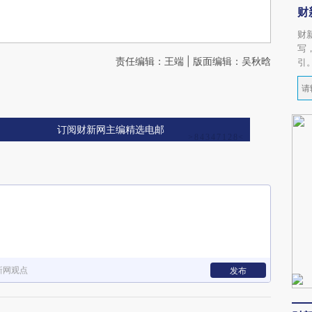
财
财
写
责任编辑：王端 | 版面编辑：吴秋晗
引
订阅财新网主编精选电邮
新网观点
发布