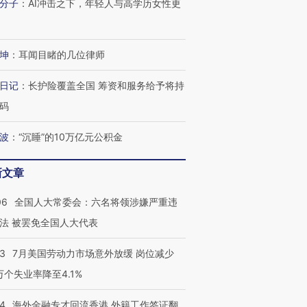
分子
：
AI冲击之下，年轻人与高学历女性更
坤
：
耳闻目睹的几位律师
跨国走私7万
视线｜被称为“蟑螂”的印
视线｜“入侵”还是“人道危
检体内含3种
度Z世代 用街头抗争将教
机”？难民潮撕裂西班牙
秘鲁纳斯
日记
：
长护险覆盖全国 筹资和服务给予将持
育部长拱下台
飞地休达
13人遇难
码
波
：
“沉睡”的10万亿元公积金
进第四届链博
【商旅对话】华住集团
新文章
技“链”接产
【特别呈现】寻找100种
CFO：不靠规模取胜，华
【特别呈
有意思的生活方式·第三对
住三大增长引擎是什么？
有意思的
06
全国人大常委会：六名将领涉嫌严重违
法 被罢免全国人大代表
43
7月美国劳动力市场意外放缓 岗位减少
3万个失业率降至4.1%
14
海外金融专才回流香港 外籍工作签证翻