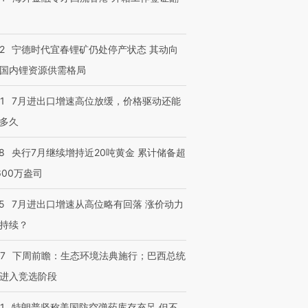
2
宁德时代宜春锂矿仍处停产状态 其动向
国内锂资源供需格局
1
7月进出口增速高位放缓，价格驱动还能
多久
8
央行7月继续增持近20吨黄金 累计储备超
600万盎司
5
7月进出口增速从高位略有回落 涨价动力
持续？
07
下周前瞻：生态环境法典施行；巴西总统
进入竞选阶段
1
特朗普坚称美国防空弹药库存充足 但不