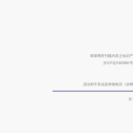
财新网所刊载内容之知识产
京ICP证090880号
违法和不良信息举报电话（涉网络暴力有
关