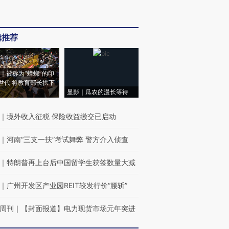
辑推荐
｜被称为“蟑螂”的印
世代 将教育部长拱下
显影｜瓜农的漫长等待
｜
境外收入征税 保险收益缴交已启动
｜
河南“三支一扶”考试舞弊 警方介入侦查
｜
特朗普再上台后中国留学生获签数量大减
｜
广州开发区产业园REIT较发行价“腰斩”
周刊
｜
【封面报道】电力现货市场元年突进