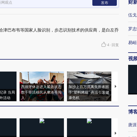
财
新网观点
发布
伍戈
罗志
供给津巴布韦等国家人脸识别，步态识别技术的供应商，是白左乔
易峘
4
·
回复
视
西班牙休达进入紧急状态
加沙上百万流离失所者困
马航飞行员
纪录 当局
数千非法移民从摩洛哥闯
于“塑料烤箱” 高温引发健
粒摇头丸 尿
外活动
入
康危机
毒品
博
唐涯
【推广】走