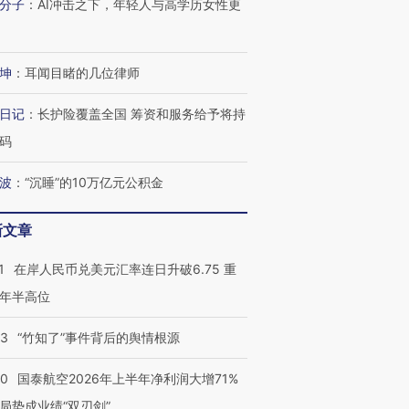
分子
：
AI冲击之下，年轻人与高学历女性更
技“链”接产
【特别呈现】寻找100种
CFO：不靠规模取胜，华
【特别呈
有意思的生活方式·第三对
住三大增长引擎是什么？
有意思的
坤
：
耳闻目睹的几位律师
日记
：
长护险覆盖全国 筹资和服务给予将持
码
波
：
“沉睡”的10万亿元公积金
新文章
1
在岸人民币兑美元汇率连日升破6.75 重
年半高位
13
“竹知了”事件背后的舆情根源
10
国泰航空2026年上半年净利润大增71%
局势成业绩“双刃剑”