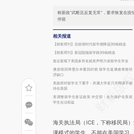
称新政“武断且反复无常”，要求恢复在
停留
相关报道
【财新周刊】后疫情时代留学潮降温|特稿精选
【财新周刊】新冠阻隔留学路|特稿精选
签证新规下美国多所名校发声明力保留学生学业
澳疫情回弹墨尔本重回封锁 留学生返澳难将致经
济缺口
美政府对留学生下重手：所属大学若只开网课不能
待在美国
美调整留学生签证政策 外交部：全力保护在美留
学生合法权益
海关执法局（ICE，下称移民局）
课模式的学生，不能在美国学习