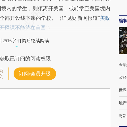
国境内的学生，则须离开美国，或转学至美国境内
或全部开设线下课的学校。（详见财新网报道“
美政
编
开网课不能待在美国
”）
2516字 订阅后继续阅读
视线
度Z
台
获取已订阅的阅读权限
金融
员
订阅/会员升级
文
政经
世界
地产
财新