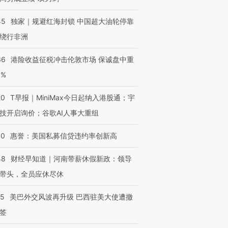
45
独家｜规避红海封锁 中国超大油轮停靠
绕行非洲
36
港险收益征税冲击伦敦市场 保诚盘中重
3%
20
T早报｜MiniMax今日起纳入港股通；宇
技开启询价；谷歌AI人事大重组
30
惠誉：美国私募信贷违约率创新高
48
财经早知道｜河南带薪休假新政：领导
带头，全员应休尽休
05
美巴外交风波再升级 巴西驻美大使遭撤
签