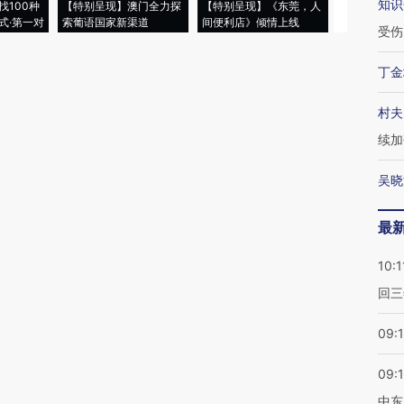
知识
找100种
【特别呈现】澳门全力探
【特别呈现】《东莞，人
会，让数智科
式·第一对
索葡语国家新渠道
间便利店》倾情上线
业
受伤
丁金
村夫
续加
吴晓
最
10:1
回三
09:
09:
中东