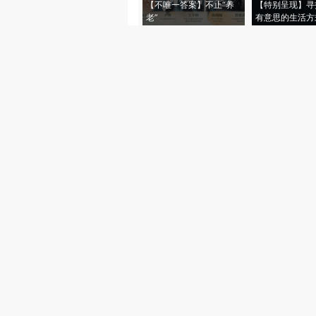
【不唯一答案】不止“养
【特别呈现】寻
老”
有意思的生活方