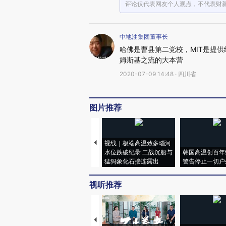
评论仅代表网友个人观点，不代表财
中地油集团董事长
哈佛是曹县第二党校，MIT是提
姆斯基之流的大本营
2020-07-09 14:48 · 四川省
图片推荐
视线｜极端高温致多瑙河
水位跌破纪录 二战沉船与
韩国高温创百年
猛犸象化石接连露出
警告停止一切户
视听推荐