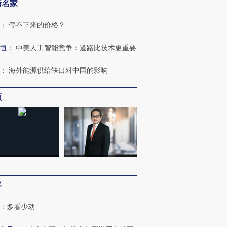
新名家
：
停不下来的价格？
恒
：
中美人工智能竞争：道路比技术更重要
：
海外能源供给缺口对中国的影响
频
跨国走私7万
视线｜HY
检体内含3种
泽连斯基密集出访美英 索
秘鲁纳斯卡观光飞机坠毁
术：是什
要防空导弹“救急”
13人遇难
心“花钱找
客
：
多看少动
进第四届链博
【商旅对话】华住集团