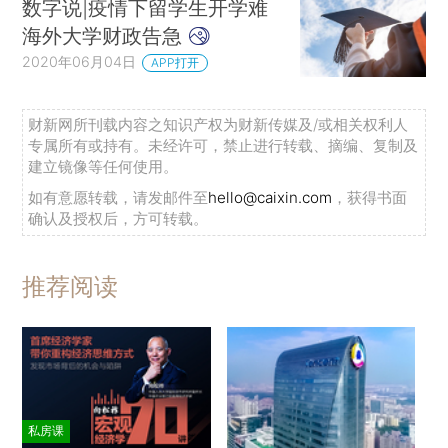
数字说|疫情下留学生开学难
海外大学财政告急
2020年06月04日
APP打开
财新网所刊载内容之知识产权为财新传媒及/或相关权利人
专属所有或持有。未经许可，禁止进行转载、摘编、复制及
建立镜像等任何使用。
如有意愿转载，请发邮件至
hello@caixin.com
，获得书面
确认及授权后，方可转载。
推荐阅读
私房课