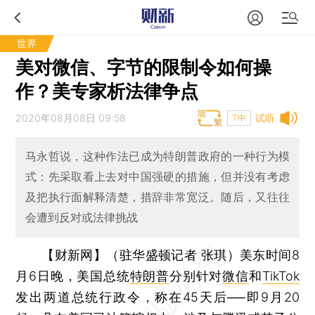
世界
美对微信、字节的限制令如何操
作？美专家析法律争点
2020年08月08日 09:58
试听
T中
马永哲说，这种作法已成为特朗普政府的一种行为模
式：先采取看上去对中国强硬的措施，但并没有考虑
及把执行面解释清楚，措辞非常宽泛。随后，又往往
会遭到反对或法律挑战
【财新网】（驻华盛顿记者 张琪）
美东时间8
月6日晚，美国总统
特朗普
分别针对
微信
和
TikTok
发出两道总统行政令，称在45天后──即9月20