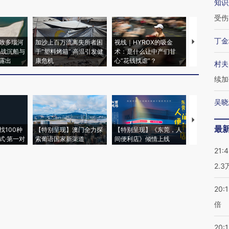
知识
受伤
丁金
致多瑙河
加沙上百万流离失所者困
视线｜HYROX的吸金
马航飞行员
二战沉船与
于“塑料烤箱” 高温引发健
术：是什么让中产们甘
粒摇头丸 尿
露出
康危机
心“花钱找虐”？
毒品
村夫
续加
吴晓
【推广】走
最
找100种
【特别呈现】澳门全力探
【特别呈现】《东莞，人
会，让数智科
式·第一对
索葡语国家新渠道
间便利店》倾情上线
业
21:
2.
20:
倍
20:1