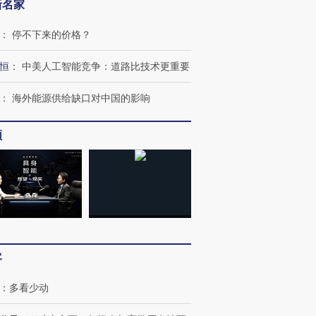
新名家
：
停不下来的价格？
恒
：
中美人工智能竞争：道路比技术更重要
：
海外能源供给缺口对中国的影响
频
客
：
多看少动