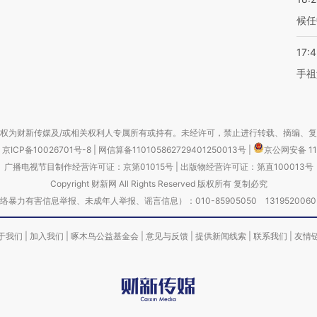
候任
17:
手祖
权为财新传媒及/或相关权利人专属所有或持有。未经许可，禁止进行转载、摘编、
京ICP备10026701号-8
|
网信算备110105862729401250013号
|
京公网安备 11
广播电视节目制作经营许可证：京第01015号
|
出版物经营许可证：第直100013号
Copyright 财新网 All Rights Reserved 版权所有 复制必究
害信息举报、未成年人举报、谣言信息）：010-85905050 13195200605 举报邮
于我们
|
加入我们
|
啄木鸟公益基金会
|
意见与反馈
|
提供新闻线索
|
联系我们
|
友情