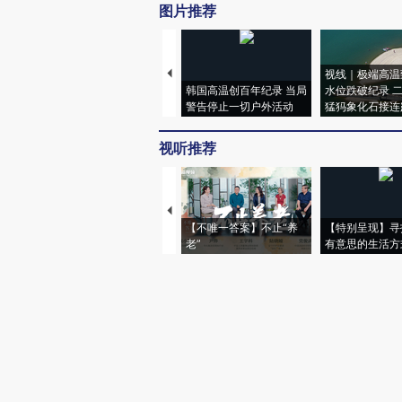
图片推荐
视线｜极端高温
韩国高温创百年纪录 当局
水位跌破纪录 
警告停止一切户外活动
猛犸象化石接连
视听推荐
【不唯一答案】不止“养
【特别呈现】寻
老”
有意思的生活方