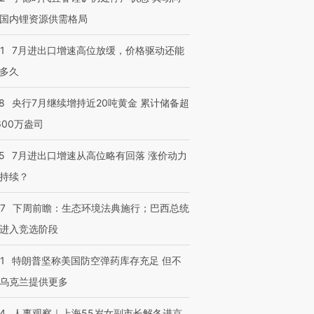
国内锂资源供需格局
1
7月进出口增速高位放缓，价格驱动还能
多久
8
央行7月继续增持近20吨黄金 累计储备超
600万盎司
5
7月进出口增速从高位略有回落 涨价动力
持续？
07
下周前瞻：生态环境法典施行；巴西总统
进入竞选阶段
1
特朗普坚称美国防空弹药库存充足 但不
乌克兰提供更多
24
人事观察｜上海55岁女副市长解冬进京