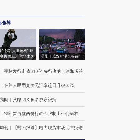
辑推荐
侵”还是“人道危机” 难
撕裂西班牙飞地休达
显影｜瓜农的漫长等待
｜
宇树发行市值610亿 先行者的加速和考验
｜
在岸人民币兑美元汇率连日升破6.75
我闻
｜
艾路明及多名股东被拘
｜
特朗普再签两份行政令限制出生公民权
周刊
｜
【封面报道】电力现货市场元年突进