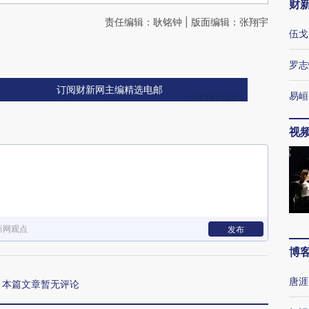
财
责任编辑：耿铭钟 | 版面编辑：张翔宇
伍戈
罗志
订阅财新网主编精选电邮
易峘
视
新网观点
发布
博
唐涯
本篇文章暂无评论