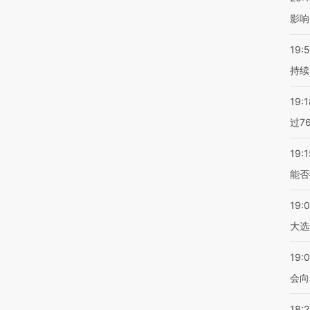
影响
19:5
持续
19:1
过7
19:1
能否
19:
大选
19:0
会向
18: