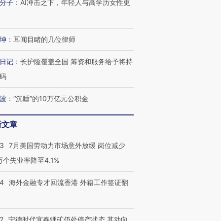
分子
：
AI冲击之下，年轻人与高学历女性更
坤
：
耳闻目睹的几位律师
跨国走私7万
视线｜被称为“蟑螂”的印
视线｜“入侵”还是“人道危
检体内含3种
度Z世代 用街头抗争将教
机”？难民潮撕裂西班牙
秘鲁纳斯
育部长拱下台
飞地休达
13人遇难
日记
：
长护险覆盖全国 筹资和服务给予将持
码
波
：
“沉睡”的10万亿元公积金
进第四届链博
【商旅对话】华住集团
新文章
技“链”接产
【特别呈现】寻找100种
CFO：不靠规模取胜，华
【特别呈
有意思的生活方式·第三对
住三大增长引擎是什么？
有意思的
43
7月美国劳动力市场意外放缓 岗位减少
3万个失业率降至4.1%
14
海外金融专才回流香港 外籍工作签证翻
2
宁德时代宜春锂矿仍处停产状态 其动向