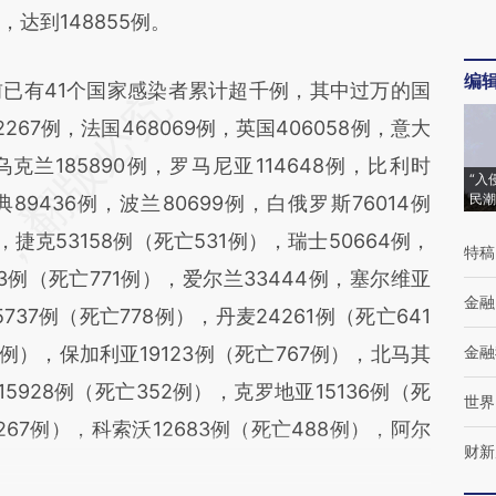
达到148855例。
编
有41个国家感染者累计超千例，其中过万的国
2267例，法国468069例，英国406058例，意大
，乌克兰185890例，罗马尼亚114648例，比利时
“入
民潮
瑞典89436例，波兰80699例，白俄罗斯76014例
，捷克53158例（死亡531例），瑞士50664例，
特稿
03例（死亡771例），爱尔兰33444例，塞尔维亚
金融
5737例（死亡778例），丹麦24261例（死亡641
4例），保加利亚19123例（死亡767例），北马其
金融
15928例（死亡352例），克罗地亚15136例（死
世界
267例），科索沃12683例（死亡488例），阿尔
财新