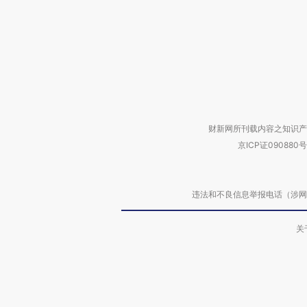
财新网所刊载内容之知识产
京ICP证090880号
违法和不良信息举报电话（涉网络暴力有
关