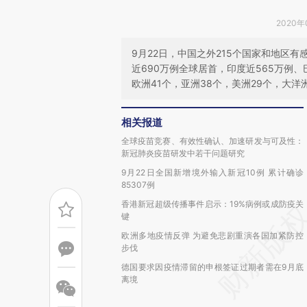
2020年
9月22日，中国之外215个国家和地区
近690万例全球居首，印度近565万例
欧洲41个，亚洲38个，美洲29个，大洋
相关报道
全球疫苗竞赛、有效性确认、加速研发与可及性：
新冠肺炎疫苗研发中若干问题研究
9月22日全国新增境外输入新冠10例 累计确诊
85307例
香港新冠超级传播事件启示：19%病例或成防疫关
键
欧洲多地疫情反弹 为避免悲剧重演各国加紧防控
步伐
德国要求因疫情滞留的申根签证过期者需在9月底
离境