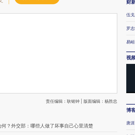
文
财
伍戈
罗志
易峘
视
责任编辑：耿铭钟 | 版面编辑：杨胜忠
博
唐涯
为何？外交部：哪些人做了坏事自己心里清楚