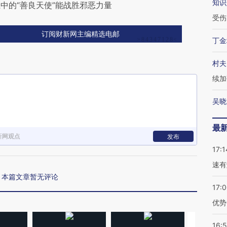
知识
中的“善良天使”能战胜邪恶力量
受伤
订阅财新网主编精选电邮
丁金
村夫
续加
吴晓
最
新网观点
发布
17:1
速有
本篇文章暂无评论
17:
优势
16: