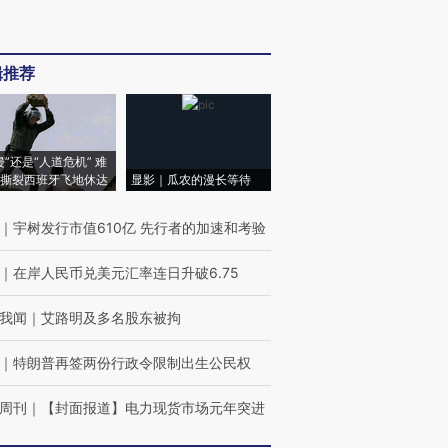
辑推荐
侵”还是“人道危机” 难
撕裂西班牙飞地休达
显影｜瓜农的漫长等待
｜
宇树发行市值610亿 先行者的加速和考验
｜
在岸人民币兑美元汇率连日升破6.75
我闻
｜
艾路明及多名股东被拘
｜
特朗普再签两份行政令限制出生公民权
周刊
｜
【封面报道】电力现货市场元年突进