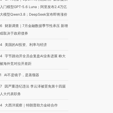
跨国走私7万
视线｜被称为“蟑螂”的印
视线｜“入侵”还是“人道危
入门模型GPT-5.6 Luna；阿里发布2.4万亿
检体内含3种
度Z世代 用街头抗争将教
机”？难民潮撕裂西班牙
秘鲁纳斯
大模型Qwen3.8；DeepSeek宣布即将涨价
育部长拱下台
飞地休达
13人遇难
46
财新调查｜7月金融数据季节性承压 新增
或取决于政府债券
进第四届链博
【商旅对话】华住集团
44
美国的AI投资、利率与经济
技“链”接产
【特别呈现】寻找100种
CFO：不靠规模取胜，华
【特别呈
有意思的生活方式·第三对
住三大增长引擎是什么？
有意思的
44
字节跳动开全员会复盘AI业务进展 称大
被海外竞对拉开差距
1
AI不是镜子，是蒸馏器
07
因严重违纪违法 李云泽被罢免第十四届
人大代表职务
44
大西洋观察｜特朗普助力金砖合作