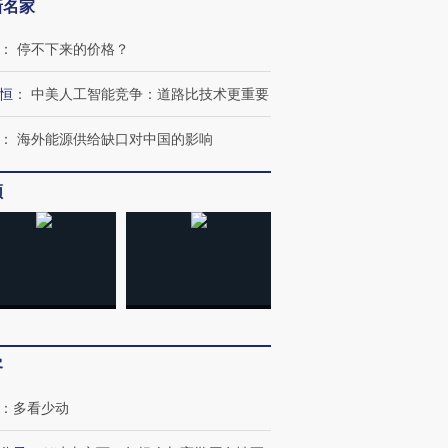
新名家
：
停不下来的价格？
恒
：
中美人工智能竞争：道路比技术更重要
：
海外能源供给缺口对中国的影响
频
客
：
多看少动