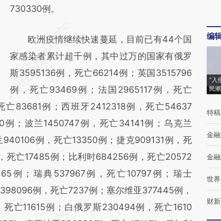
730330例。
编
欧洲疫情继续快速蔓延，目前已有44个国
家感染者累计超千例，其中过万的国家有俄罗
斯3595136例，死亡66214例；英国3515796
“入
例，死亡93469例；法国2965117例，死亡
民潮
死亡83681例；西班牙2412318例，死亡54637
特稿
10例；波兰1450747例，死亡34141例；乌克兰
金融
兰940106例，死亡13350例；捷克909131例，死
，死亡17485例；比利时684256例，死亡20572
金融
65例；瑞典537967例，死亡10797例；瑞士
世界
398096例，死亡7237例；塞尔维亚377445例，
财新
，死亡11615例；白俄罗斯230494例，死亡1610