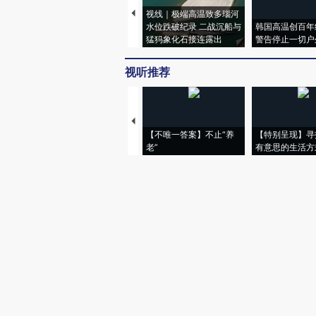
视线｜极端高温致多瑙河
水位跌破纪录 二战沉船与
韩国高温创百年
猛犸象化石接连露出
警告停止一切户
视听推荐
【不唯一答案】不止“养
【特别呈现】寻
老”
有意思的生活方