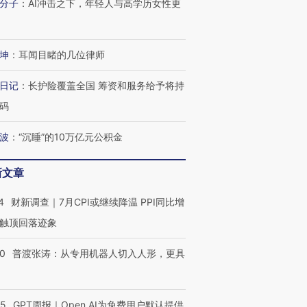
分子
：
AI冲击之下，年轻人与高学历女性更
坤
：
耳闻目睹的几位律师
日记
：
长护险覆盖全国 筹资和服务给予将持
码
波
：
“沉睡”的10万亿元公积金
新文章
4
财新调查｜7月CPI或继续降温 PPI同比增
触顶回落迹象
00
普渡张涛：从专用机器人切入人形，更具
55
GPT周报｜Open AI为免费用户默认提供