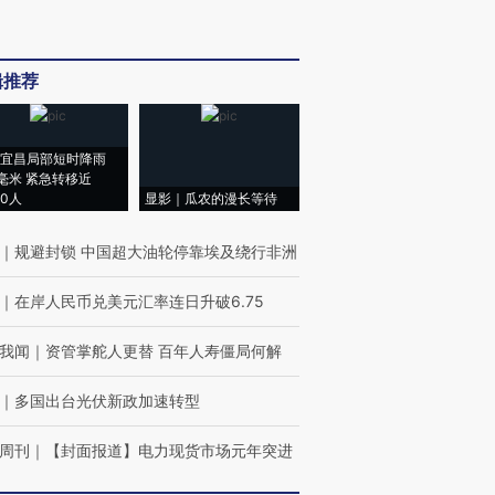
辑推荐
宜昌局部短时降雨
8毫米 紧急转移近
00人
显影｜瓜农的漫长等待
｜
规避封锁 中国超大油轮停靠埃及绕行非洲
｜
在岸人民币兑美元汇率连日升破6.75
我闻
｜
资管掌舵人更替 百年人寿僵局何解
｜
多国出台光伏新政加速转型
周刊
｜
【封面报道】电力现货市场元年突进