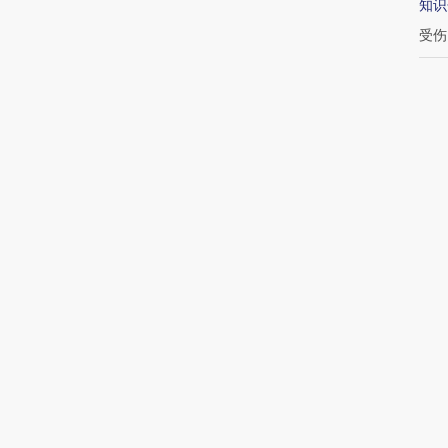
知识
受伤
丁金
村夫
续加
吴晓
最
11:3
条船
10:
的天
10: