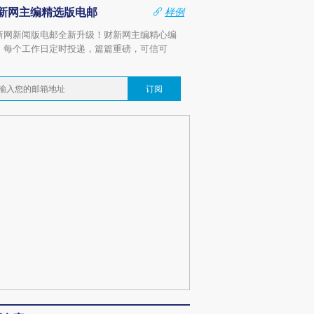
新网主编精选版电邮
样例
新网新闻版电邮全新升级！财新网主编精心编
，每个工作日定时投递，篇篇重磅，可信可
。
订阅
OX的吸金
马航飞行员跨国走私7万
视线｜被称为“蟑螂”的印