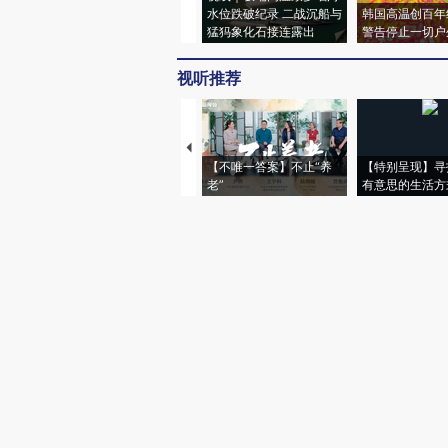
水位跌破纪录 二战沉船与
韩国高温创百年
猛犸象化石接连露出
警告停止一切户
视听推荐
【不唯一答案】不止“养
【特别呈现】寻
老”
有意思的生活方