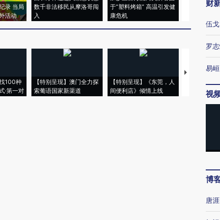
财
纪录 当局
数千非法移民从摩洛哥闯
于“塑料烤箱” 高温引发健
术：是什么
外活动
入
康危机
心“花钱找虐
伍戈
罗志
易峘
【推广】走
找100种
【特别呈现】澳门全力探
【特别呈现】《东莞，人
会，让数智科
式·第一对
索葡语国家新渠道
间便利店》倾情上线
业
视
博
唐涯