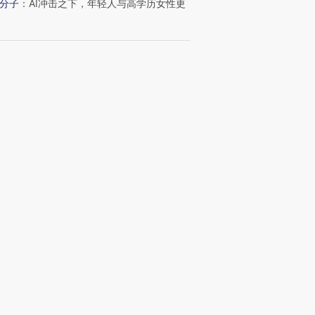
分子
：
AI冲击之下，年轻人与高学历女性更
坤
：
耳闻目睹的几位律师
日记
：
长护险覆盖全国 筹资和服务给予将持
码
波
：
“沉睡”的10万亿元公积金
新文章
8
海杰航运：今夏北极航道运营将扩大至7
、8航次｜出海·物流
53
439%之后的6天：被硅谷和华尔街追捧
才，为何走入杠杆误区
07
陈龙：Token时代的商业与组织