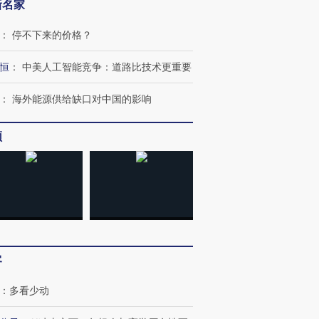
新名家
让中产们甘
粒摇头丸 尿检体内含3种
度Z世代 用街头抗争将教
秘鲁纳斯
”？
毒品
育部长拱下台
13人遇难
：
停不下来的价格？
恒
：
中美人工智能竞争：道路比技术更重要
：
海外能源供给缺口对中国的影响
进第四届链博
【商旅对话】华住集团
技“链”接产
【特别呈现】寻找100种
CFO：不靠规模取胜，华
【特别呈
有意思的生活方式·第三对
住三大增长引擎是什么？
有意思的
频
客
：
多看少动