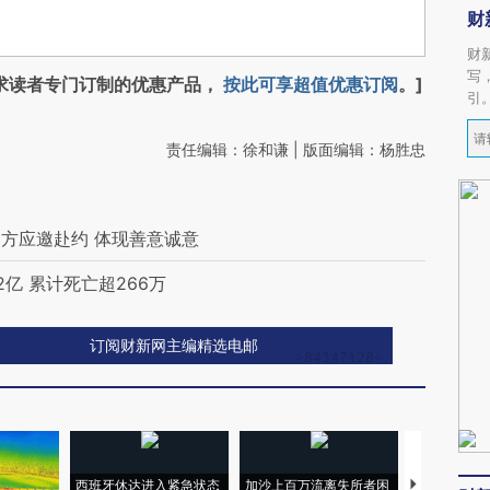
财
财
写
求读者专门订制的优惠产品，
按此可享超值优惠订阅
。]
引
责任编辑：徐和谦 | 版面编辑：杨胜忠
方应邀赴约 体现善意诚意
亿 累计死亡超266万
订阅财新网主编精选电邮
西班牙休达进入紧急状态
加沙上百万流离失所者困
视线｜HYR