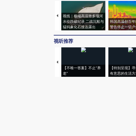
视线｜极端高温致多瑙河
水位跌破纪录 二战沉船与
韩国高温创百年
猛犸象化石接连露出
警告停止一切户
视听推荐
【不唯一答案】不止“养
【特别呈现】寻
老”
有意思的生活方