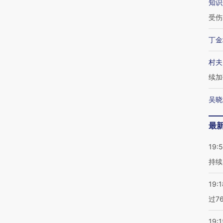
知识
受伤
丁金
村夫
续加
吴晓
最
19:5
持续
19:1
过7
19:1