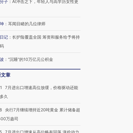
分子
：
AI冲击之下，年轻人与高学历女性更
坤
：
耳闻目睹的几位律师
日记
：
长护险覆盖全国 筹资和服务给予将持
码
波
：
“沉睡”的10万亿元公积金
新文章
1
7月进出口增速高位放缓，价格驱动还能
多久
8
央行7月继续增持近20吨黄金 累计储备超
600万盎司
5
7月进出口增速从高位略有回落 涨价动力