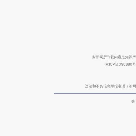
财新网所刊载内容之知识产
京ICP证090880号
违法和不良信息举报电话（涉网络暴力有
关