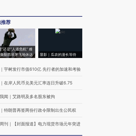
辑推荐
侵”还是“人道危机” 难
撕裂西班牙飞地休达
显影｜瓜农的漫长等待
｜
宇树发行市值610亿 先行者的加速和考验
｜
在岸人民币兑美元汇率连日升破6.75
我闻
｜
艾路明及多名股东被拘
｜
特朗普再签两份行政令限制出生公民权
周刊
｜
【封面报道】电力现货市场元年突进