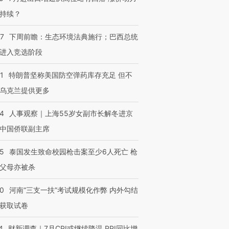
持续？
07
下周前瞻：生态环境法典施行；巴西总统
进入竞选阶段
1
特朗普坚称美国防空弹药库存充足 但不
乌克兰提供更多
24
人事观察｜上海55岁女副市长解冬进京
中国侨联副主席
45
泰国发生致命校园枪击案至少6人死亡 枪
父母亦被杀
40
河南“三支一扶”考试规模化作弊 内外勾结
获取试卷
4
财新调查｜7月CPI或继续降温 PPI同比增