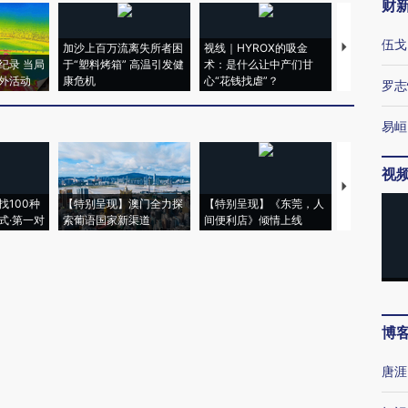
财
伍戈
加沙上百万流离失所者困
视线｜HYROX的吸金
马航飞行员
纪录 当局
于“塑料烤箱” 高温引发健
术：是什么让中产们甘
粒摇头丸 尿
外活动
康危机
心“花钱找虐”？
毒品
罗志
易峘
视
【推广】走
找100种
【特别呈现】澳门全力探
【特别呈现】《东莞，人
会，让数智科
式·第一对
索葡语国家新渠道
间便利店》倾情上线
业
博
唐涯