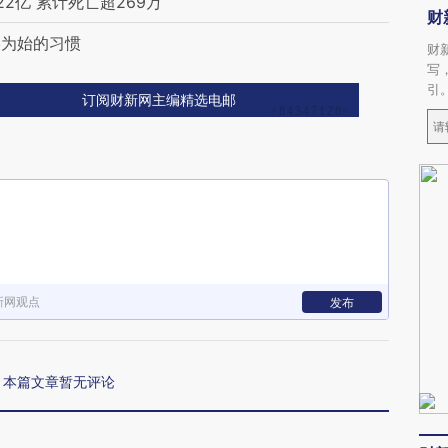
2亿 累计死亡超269万
财
终为始的习惯
财
写
引
订阅财新网主编精选电邮
新网观点
发布
本篇文章暂无评论