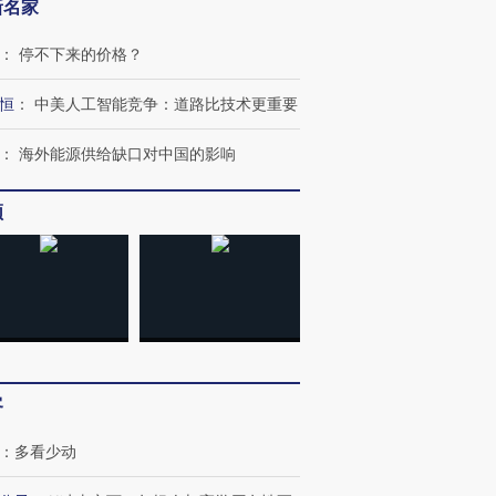
新名家
：
停不下来的价格？
跨国走私7万
视线｜被称为“蟑螂”的印
视线｜“入侵”还是“人道危
检体内含3种
度Z世代 用街头抗争将教
机”？难民潮撕裂西班牙
秘鲁纳斯
育部长拱下台
飞地休达
13人遇难
恒
：
中美人工智能竞争：道路比技术更重要
：
海外能源供给缺口对中国的影响
频
进第四届链博
【商旅对话】华住集团
技“链”接产
【特别呈现】寻找100种
CFO：不靠规模取胜，华
【特别呈
有意思的生活方式·第三对
住三大增长引擎是什么？
有意思的
客
：
多看少动