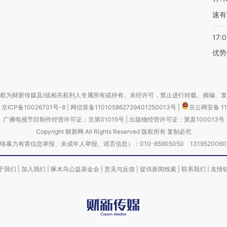
速有
17:
优势
权为财新传媒及/或相关权利人专属所有或持有。未经许可，禁止进行转载、摘编、
京ICP备10026701号-8
|
网信算备110105862729401250013号
|
京公网安备 11
广播电视节目制作经营许可证：京第01015号
|
出版物经营许可证：第直100013号
Copyright 财新网 All Rights Reserved 版权所有 复制必究
害信息举报、未成年人举报、谣言信息）：010-85905050 13195200605 举报邮
于我们
|
加入我们
|
啄木鸟公益基金会
|
意见与反馈
|
提供新闻线索
|
联系我们
|
友情