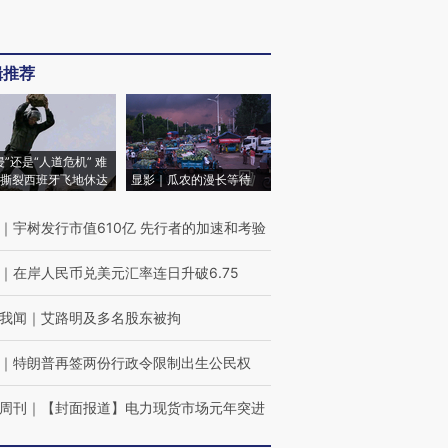
辑推荐
侵”还是“人道危机” 难
撕裂西班牙飞地休达
显影｜瓜农的漫长等待
｜
宇树发行市值610亿 先行者的加速和考验
｜
在岸人民币兑美元汇率连日升破6.75
我闻
｜
艾路明及多名股东被拘
｜
特朗普再签两份行政令限制出生公民权
周刊
｜
【封面报道】电力现货市场元年突进