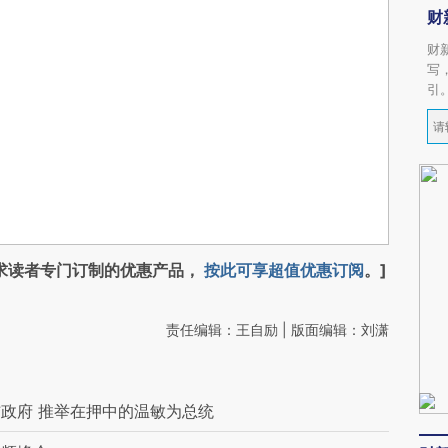
财
财
写
引
求读者专门订制的优惠产品，
按此可享超值优惠订阅
。]
责任编辑：王自励 | 版面编辑：刘潇
政府 推举在押中的温敏为总统