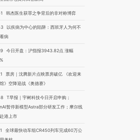
51
韩杰医生获罪之争背后的非对称博弈
43
以疾病为中心的陷阱：西班牙人为何不
看病
29
今日开盘：沪指报3943.82点 涨幅
0%
21
票房｜沈腾新片点映票房破亿 《欢迎来
馆》空降迎战《奥德赛》
58
T早报｜宇树科技今日开启申购；
enAI暂停新模型Astra部分研发工作；摩尔线
赴港上市
1
全球最快动车组CR450列车完成60万公
用考核