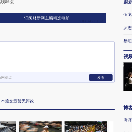
视频峰会
财
伍戈
订阅财新网主编精选电邮
罗志
易峘
视
新网观点
发布
本篇文章暂无评论
博
唐涯