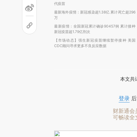
代疫苗
最新海外疫情：新冠感染超1.38亿 累计死亡超296
万
最新疫情：全国新冠累计确诊90457例 累计接种
新冠疫苗超1.79亿剂次
【市场动态】强生新冠疫苗继续暂停接种 美国
CDC顾问寻求更多不良反应数据
本文共计
登录
后
财新通会
可畅读全