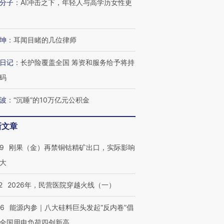
分子
：
AI冲击之下，年轻人与高学历女性更
”还是“人道危
湖北宜昌局部短时降雨
哈尔滨遭遇短时极端强降
一周天下
撕裂西班牙
128毫米 紧急转移近
雨 3小时累计雨量超80毫
枪杀8人
4000人
米
民涌入西
坤
：
耳闻目睹的几位律师
日记
：
长护险覆盖全国 筹资和服务给予将持
码
进第四届链博
【商旅对话】华住集团
技“链”接产
【特别呈现】寻找100种
CFO：不靠规模取胜，华
【特别呈
波
：
“沉睡”的10万亿元公积金
有意思的生活方式·第三对
住三大增长引擎是什么？
有意思的
新文章
09
刚果（金）再禁铜钴精矿出口，实际影响
大
2
2026年，民营医院穿越火线（一）
06
能源内参｜八大硅料巨头发起“反内卷”倡
全国用电负荷四创新高