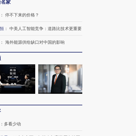
新名家
：
停不下来的价格？
恒
：
中美人工智能竞争：道路比技术更重要
：
海外能源供给缺口对中国的影响
频
客
：
多看少动