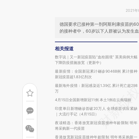
2021年
德国要求已接种第一剂阿斯利康疫苗的6
的接种者中，60岁以下人群被认为发生
相关报道
数字说｜又一新冠疫苗陷“血栓困境” 英美病例大幅
下降防疫措施放宽（更新中）
最新疫情：全国新冠累计确诊90468例 累计接种
新冠疫苗超1.83亿剂次
最新海外疫情：新冠感染近1.39亿 累计死亡超298
万
4月15日全国新增新冠11例 本土1例在云南瑞丽
印度单日新增确诊首破20万人 全球疫苗供应紧缺
｜大流行手记（4月15日）
夜读精选：香港放宽新冠疫苗接种年龄限制 明年
将采购新一代疫苗
香港放宽新冠疫苗接种年龄限制 明年将采购新一