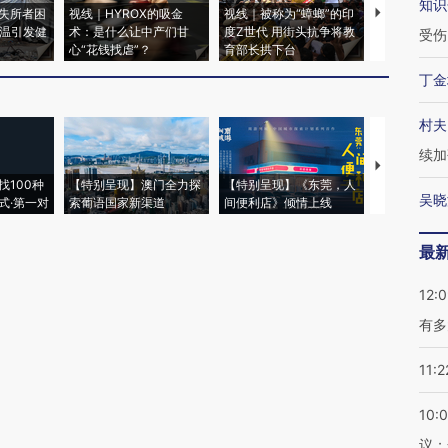
知识
失所者困
视线｜HYROX的吸金
视线｜被称为“蟑螂”的印
视线｜“入侵
高温引发健
术：是什么让中产们甘
度Z世代 用街头抗争将教
机”？难民潮
受伤
心“花钱找虐”？
育部长拱下台
飞地休达
丁金
村夫
续加
【推广】走
找100种
【特别呈现】澳门全力探
【特别呈现】《东莞，人
会，让数智科
吴晓
式·第一对
索葡语国家新渠道
间便利店》倾情上线
业
最
12:
有多
11:2
10:
议；