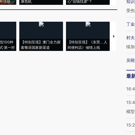
知识
外活动
康危机
心“花钱找虐”？
毒品
受伤
丁金
【推广】走
村夫
找100种
【特别呈现】澳门全力探
【特别呈现】《东莞，人
会，让数智科
续加
式·第一对
索葡语国家新渠道
间便利店》倾情上线
业
吴晓
最
16:
15:
模型
15:2