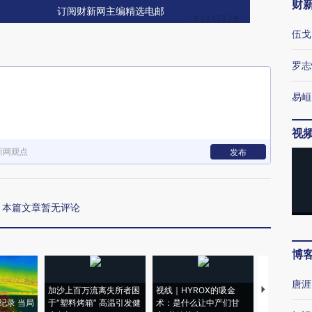
财
订阅财新网主编精选电邮
伍戈
罗志
易峘
视
新网观点
发布
本篇文章暂无评论
博
唐涯
加沙上百万流离失所者困
视线｜HYROX的吸金
马航飞行员
纪录 当局
于“塑料烤箱” 高温引发健
术：是什么让中产们甘
粒摇头丸 尿