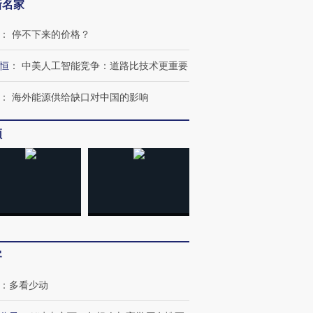
新名家
：
停不下来的价格？
恒
：
中美人工智能竞争：道路比技术更重要
：
海外能源供给缺口对中国的影响
频
客
：
多看少动
跨国走私7万
视线｜被称为“蟑螂”的印
视线｜“入侵”还是“人道危
检体内含3种
度Z世代 用街头抗争将教
机”？难民潮撕裂西班牙
秘鲁纳斯