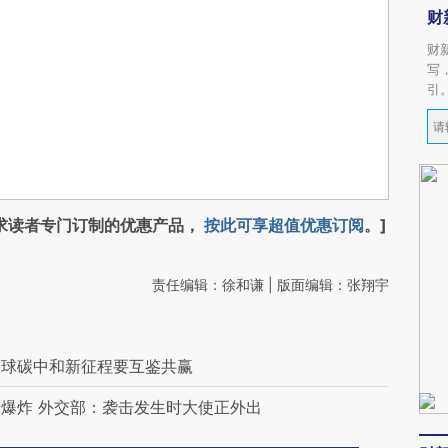
财
财
写
引
求读者专门订制的优惠产品，
按此可享超值优惠订阅
。]
责任编辑：徐和谦 | 版面编辑：张翔宇
全球碳中和新征程要互鉴共赢
爆炸 外交部：袭击发生时大使正外出