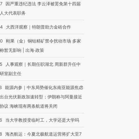
07
因严重违纪违法 李云泽被罢免第十四届
人大代表职务
44
大西洋观察｜特朗普助力金砖合作
40
刚果（金）铜钴精矿禁令扰动市场 多家
称暂无影响 | 出海·政策
25
人事观察｜长期任职湖北 周新群升任中
研室副主任
3
能源内参｜中东局势催化东南亚能源焦虑
出台光伏新政加速转型；伊朗称与阿曼接近
协议 海峡现有两条航道将关闭
6
当大学教授变临时工，大学还是大学吗
8
海杰航运：今夏北极航道运营将扩大至7