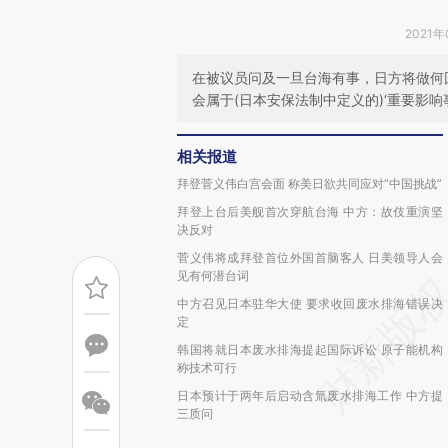
2021年
在被议员问及一旦台海有事，日方将做何
会属于(日本安保法制中定义的)‘重要影响事
相关报道
拜登菅义伟白宫会面 称美日欲共同应对“中国挑战”
拜登上台后美舰首次穿航台海 中方：故伎重演坚
决反对
菅义伟将成拜登首位外国首脑客人 日美领导人会
见有何潜台词
中方召见日本驻华大使 要求收回废水排海错误决
定
韩国将就日本废水排海提起国际诉讼 原子能机构
称技术可行
日本预计于两年后启动含氚废水排海工作 中方提
三质问