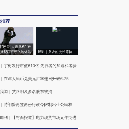
辑推荐
侵”还是“人道危机” 难
撕裂西班牙飞地休达
显影｜瓜农的漫长等待
｜
宇树发行市值610亿 先行者的加速和考验
｜
在岸人民币兑美元汇率连日升破6.75
我闻
｜
艾路明及多名股东被拘
｜
特朗普再签两份行政令限制出生公民权
周刊
｜
【封面报道】电力现货市场元年突进