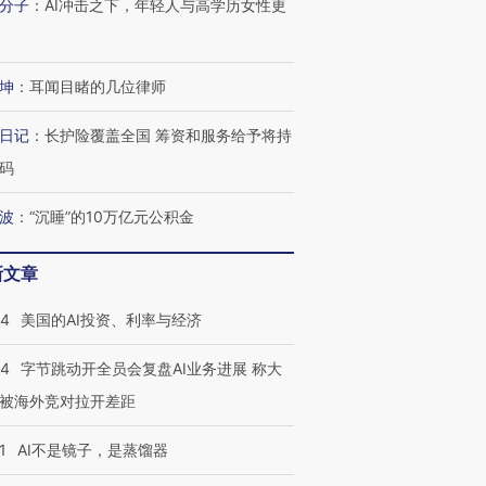
分子
：
AI冲击之下，年轻人与高学历女性更
育部长拱下台
飞地休达
13人遇难
坤
：
耳闻目睹的几位律师
进第四届链博
【商旅对话】华住集团
日记
：
长护险覆盖全国 筹资和服务给予将持
技“链”接产
【特别呈现】寻找100种
CFO：不靠规模取胜，华
【特别呈
码
有意思的生活方式·第三对
住三大增长引擎是什么？
有意思的
波
：
“沉睡”的10万亿元公积金
新文章
44
美国的AI投资、利率与经济
44
字节跳动开全员会复盘AI业务进展 称大
被海外竞对拉开差距
1
AI不是镜子，是蒸馏器