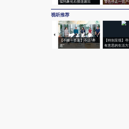
猛犸象化石接连露出
警告停止一切户
视听推荐
【不唯一答案】不止“养
【特别呈现】寻
老”
有意思的生活方