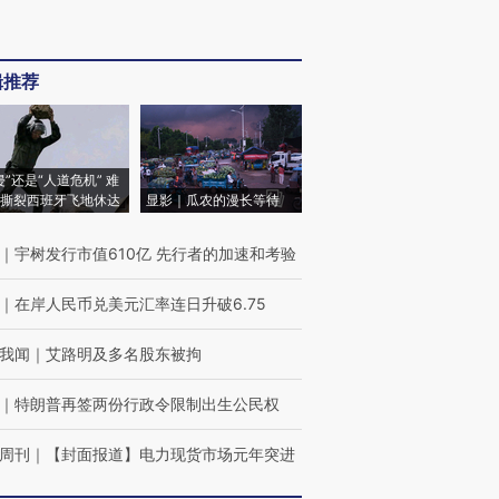
辑推荐
侵”还是“人道危机” 难
撕裂西班牙飞地休达
显影｜瓜农的漫长等待
｜
宇树发行市值610亿 先行者的加速和考验
｜
在岸人民币兑美元汇率连日升破6.75
我闻
｜
艾路明及多名股东被拘
｜
特朗普再签两份行政令限制出生公民权
周刊
｜
【封面报道】电力现货市场元年突进