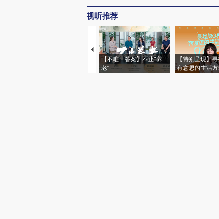
视听推荐
【不唯一答案】不止“养
【特别呈现】寻
老”
有意思的生活方