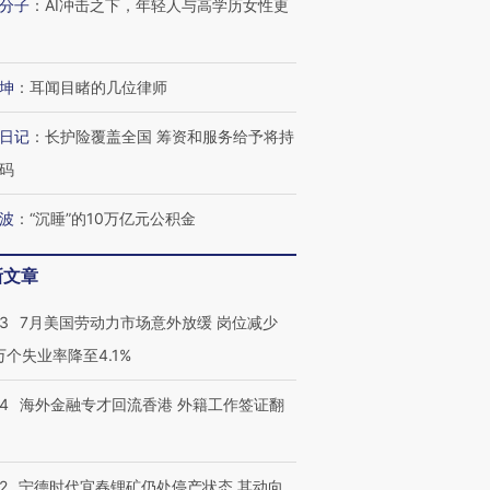
分子
：
AI冲击之下，年轻人与高学历女性更
坤
：
耳闻目睹的几位律师
进第四届链博
【商旅对话】华住集团
技“链”接产
【特别呈现】寻找100种
CFO：不靠规模取胜，华
【特别呈
日记
：
长护险覆盖全国 筹资和服务给予将持
有意思的生活方式·第三对
住三大增长引擎是什么？
有意思的
码
波
：
“沉睡”的10万亿元公积金
新文章
43
7月美国劳动力市场意外放缓 岗位减少
3万个失业率降至4.1%
14
海外金融专才回流香港 外籍工作签证翻
2
宁德时代宜春锂矿仍处停产状态 其动向