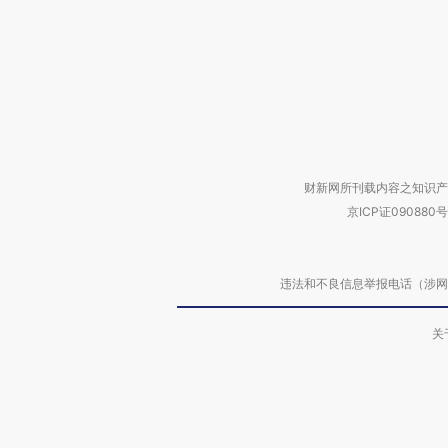
财新网所刊载内容之知识产
京ICP证090880号
违法和不良信息举报电话（涉网络暴力有
关