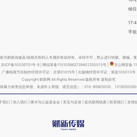
候任
17:
手祖
权为财新传媒及/或相关权利人专属所有或持有。未经许可，禁止进行转载、摘编、
京ICP备10026701号-8
|
网信算备110105862729401250013号
|
京公网安备 11
广播电视节目制作经营许可证：京第01015号
|
出版物经营许可证：第直100013号
Copyright 财新网 All Rights Reserved 版权所有 复制必究
害信息举报、未成年人举报、谣言信息）：010-85905050 13195200605 举报邮
于我们
|
加入我们
|
啄木鸟公益基金会
|
意见与反馈
|
提供新闻线索
|
联系我们
|
友情