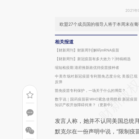
2021年
欧盟27个成员国的领导人将于本周末在
相关报道
【财新周刊】财新周刊|解码mRNA疫苗
【财新周刊】新冠疫苗有多大效力？|特稿精选
缩短检疫期 港府推新政优待疫苗接种者
中美市场对新冠疫苗专利豁免态度分化 美股已现
反弹
豁免疫苗专利保护，一场关于什么的博弈？
数字说｜国药疫苗获WHO紧急使用授权 新冠疫苗
知识产权开放障碍何来？（更新中）
发言人称，她并不认同美国总统
默克尔在一份声明中说，“限制疫