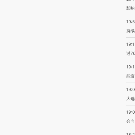
影响
19:5
持续
19:1
过7
19:1
能否
19:
大选
19:0
会向
18: