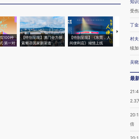
知识
受伤
丁金
【推广】走
找100种
【特别呈现】澳门全力探
【特别呈现】《东莞，人
会，让数智科
村夫
式·第一对
索葡语国家新渠道
间便利店》倾情上线
业
续加
吴晓
最
21:
2.
20:
倍
20:1