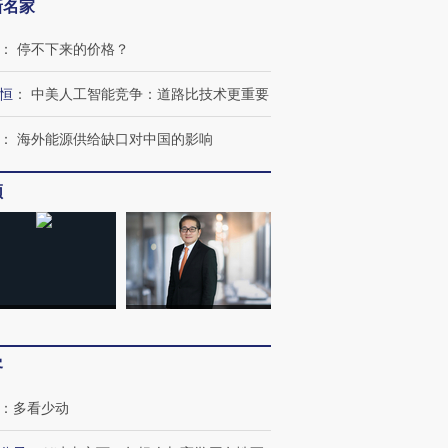
新名家
：
停不下来的价格？
恒
：
中美人工智能竞争：道路比技术更重要
：
海外能源供给缺口对中国的影响
频
客
跨国走私7万
视线｜被称为“蟑螂”的印
视线｜“入侵”还是“人道危
：
多看少动
检体内含3种
度Z世代 用街头抗争将教
机”？难民潮撕裂西班牙
秘鲁纳斯
育部长拱下台
飞地休达
13人遇难