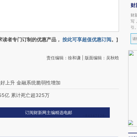
财
财
写
引
求读者专门订制的优惠产品，
按此可享超值优惠订阅
。]
责任编辑：徐和谦 | 版面编辑：吴秋晗
好上升 金融系统脆弱性增加
5亿 累计死亡超325万
订阅财新网主编精选电邮