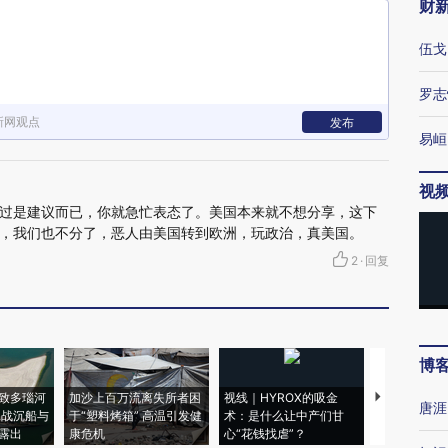
财
伍戈
罗志
新网观点
发布
易峘
视
过是建议而已，你就急忙表态了。美国本来就不想分享，这下
，我们也不分了，恶人由美国转到欧洲，玩政治，真美国。
2
·
回复
博
致多瑙河
加沙上百万流离失所者困
视线｜HYROX的吸金
马航飞行员
唐涯
二战沉船与
于“塑料烤箱” 高温引发健
术：是什么让中产们甘
粒摇头丸 尿
露出
康危机
心“花钱找虐”？
毒品