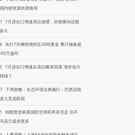
国内锂资源供需格局
1
7月进出口增速高位放缓，价格驱动还能
多久
8
央行7月继续增持近20吨黄金 累计储备超
600万盎司
5
7月进出口增速从高位略有回落 涨价动力
持续？
07
下周前瞻：生态环境法典施行；巴西总统
进入竞选阶段
1
特朗普坚称美国防空弹药库存充足 但不
乌克兰提供更多
24
人事观察｜上海55岁女副市长解冬进京