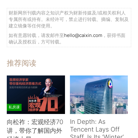
财新网所刊载内容之知识产权为财新传媒及/或相关权利人
专属所有或持有。未经许可，禁止进行转载、摘编、复制及
建立镜像等任何使用。
如有意愿转载，请发邮件至
hello@caixin.com
，获得书面
确认及授权后，方可转载。
推荐阅读
私房课
In Depth: As
向松祚：宏观经济70
Tencent Lays Off
讲，带你了解国内外
Staff, Is Its ‘Winter’