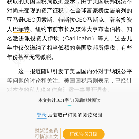
获取的美国国税局数据显示，由于美国联邦税法不
对尚未变现的资产征税，在全球富豪榜位居前列的
亚马逊
CEO
贝索斯
、
特斯拉
CEO
马斯克
、著名投资
人
巴菲特
、纽约市前市长及媒体大亨布隆伯格、知
名激进派投资人伊坎（Carl Icahn）等人，过去几
年中仅仅缴纳了相当低额的美国联邦所得税，有些
年份甚至无需缴税。
这一报道随即引发了美国国内外对于纳税公平
等问题的讨论和关注。美国国税局则表示，已经针
对本次的私人税务信息泄露一事展开调查。
本文共计1631字 订阅后继续阅读
登录
后获取已订阅的阅读权限
财新通会员
订阅/会员升级
可畅读全文