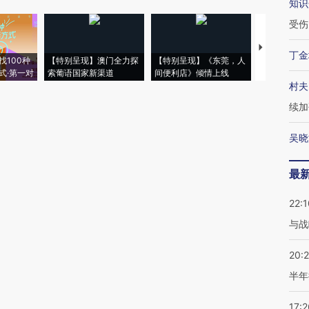
知识
受伤
【推广】走
丁金
找100种
【特别呈现】澳门全力探
【特别呈现】《东莞，人
会，让数智科
式·第一对
索葡语国家新渠道
间便利店》倾情上线
业
村夫
续加
吴晓
最
22:1
与战
20:
半年
17:2