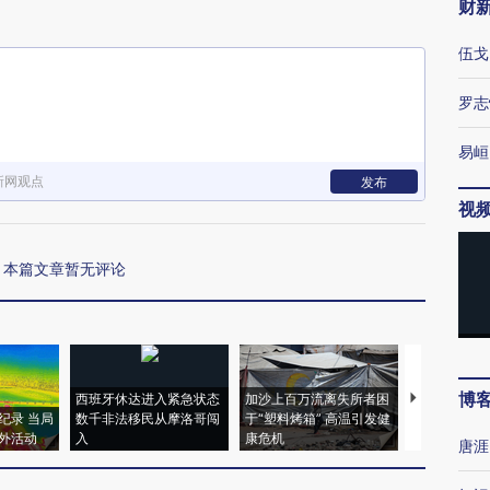
财
伍戈
罗志
易峘
新网观点
发布
视
本篇文章暂无评论
博
西班牙休达进入紧急状态
加沙上百万流离失所者困
视线｜HYR
纪录 当局
数千非法移民从摩洛哥闯
于“塑料烤箱” 高温引发健
术：是什么
外活动
入
康危机
心“花钱找虐
唐涯