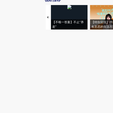
【不唯一答案】不止“养
【特别呈现】寻
老”
有意思的生活方