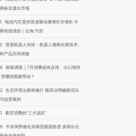
商标后退出市场
6
电动汽车需求高涨驱动澳洲车市增长 中
牌表现强劲｜出海·汽车
00
普渡机器人张涛：机器人规模化靠技术、
和产品共同突破
56
财新调查｜7月消费或有反弹、出口维持
 受哪些因素带动？
42
生态环境法典将施行 最高法明确新旧法
与追责规则
0
看空消费的“三大误区”
59
中东局势催化东南亚能源焦虑 多国出台
新政加速转型