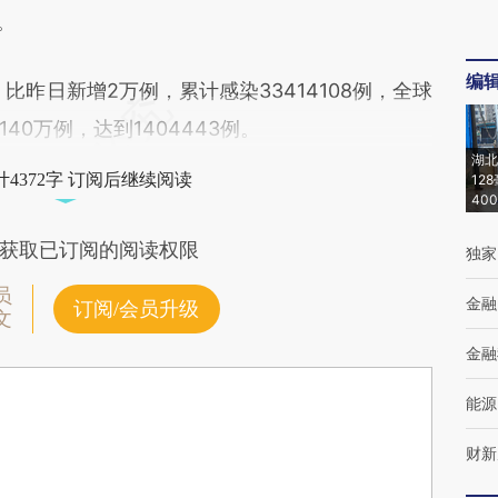
%。
编
昨日新增2万例，累计感染33414108例，全球
0万例，达到1404443例。
湖北
4372字 订阅后继续阅读
12
40
获取已订阅的阅读权限
独家
员
金融
订阅/会员升级
文
金融
能源
财新