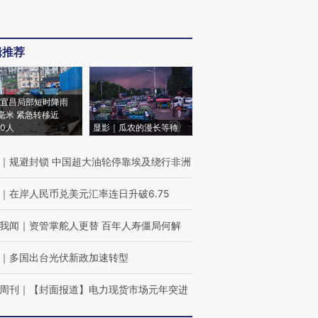
辑推荐
宜昌局部短时降雨
8毫米 紧急转移近
00人
显影｜瓜农的漫长等待
｜
规避封锁 中国超大油轮停靠埃及绕行非洲
｜
在岸人民币兑美元汇率连日升破6.75
我闻
｜
资管掌舵人更替 百年人寿僵局何解
｜
多国出台光伏新政加速转型
周刊
｜
【封面报道】电力现货市场元年突进