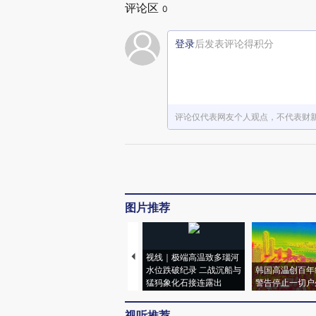
评论区
0
登录
后发表评论得积分
评论仅代表网友个人观点，不代表财
图片推荐
视线｜极端高温致多瑙河
水位跌破纪录 二战沉船与
韩国高温创百年
猛犸象化石接连露出
警告停止一切户
视听推荐