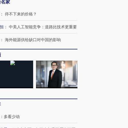
新名家
：
停不下来的价格？
恒
：
中美人工智能竞争：道路比技术更重要
：
海外能源供给缺口对中国的影响
频
客
OX的吸金
马航飞行员跨国走私7万
视线｜被称为“蟑螂”的印
让中产们甘
粒摇头丸 尿检体内含3种
度Z世代 用街头抗争将教
秘鲁纳斯
”？
毒品
育部长拱下台
13人遇难
：
多看少动