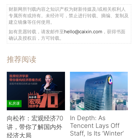
财新网所刊载内容之知识产权为财新传媒及/或相关权利人
专属所有或持有。未经许可，禁止进行转载、摘编、复制及
建立镜像等任何使用。
如有意愿转载，请发邮件至
hello@caixin.com
，获得书面
确认及授权后，方可转载。
推荐阅读
私房课
In Depth: As
向松祚：宏观经济70
Tencent Lays Off
讲，带你了解国内外
Staff, Is Its ‘Winter’
经济大局