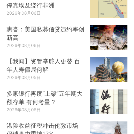
停靠埃及绕行非洲
2026年08月06日
惠誉：美国私募信贷违约率创
新高
2026年08月06日
【我闻】资管掌舵人更替 百
年人寿僵局何解
2026年08月05日
多家银行再度“上架”五年期大
额存单 有何考量？
2026年08月06日
港险收益征税冲击伦敦市场
保诚盘中重挫13%