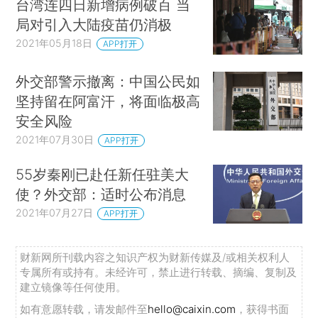
台湾连四日新增病例破百 当
局对引入大陆疫苗仍消极
2021年05月18日
APP打开
外交部警示撤离：中国公民如
坚持留在阿富汗，将面临极高
安全风险
2021年07月30日
APP打开
55岁秦刚已赴任新任驻美大
使？外交部：适时公布消息
2021年07月27日
APP打开
财新网所刊载内容之知识产权为财新传媒及/或相关权利人
专属所有或持有。未经许可，禁止进行转载、摘编、复制及
建立镜像等任何使用。
如有意愿转载，请发邮件至
hello@caixin.com
，获得书面