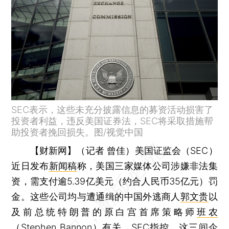
SEC表示，这些未充分披露信息的募资活动损害了
投资者利益，违反美国证券法，SEC将采取措施帮
助投资者挽回损失。图/视觉中国
【财新网】（记者 曾佳）
美国证监会（SEC）
近日发布
新闻稿
称，美国三家媒体公司涉嫌非法集
资，需支付逾5.39亿美元（约合人民币35亿元）罚
金。这些公司均与遭通缉的中国外逃商人
郭文贵
以
及前总统特朗普的原白宫首席策略师
班农
（Stephen Bannon）有关。SEC指控，这三间企