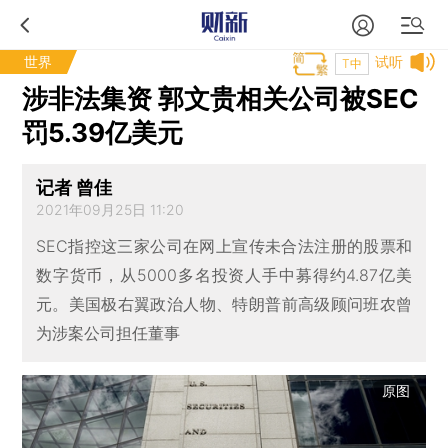
世界
试听
T中
涉非法集资 郭文贵相关公司被SEC
罚5.39亿美元
记者 曾佳
2021年09月25日 11:20
SEC指控这三家公司在网上宣传未合法注册的股票和
数字货币，从5000多名投资人手中募得约4.87亿美
元。美国极右翼政治人物、特朗普前高级顾问班农曾
为涉案公司担任董事
原图