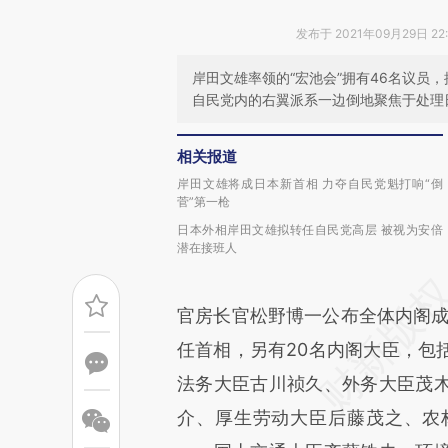
发布于 2021年09月29日 22
岸田文雄率领的“宏池会”拥有46名议员
自民党内的右翼派系一边倒地聚焦于处理
相关报道
岸田文雄将成日本新首相 力夺自民党魁打响“倒
菅”第一枪
日本外相岸田文雄拟转任自民党高层 被视为安倍
潜在接班人
官房长官松野博一公布全体内阁成
任首相，另有20名内阁大臣，包
法务大臣古川祯久、外务大臣茂
介、厚生劳动大臣后藤茂之、农