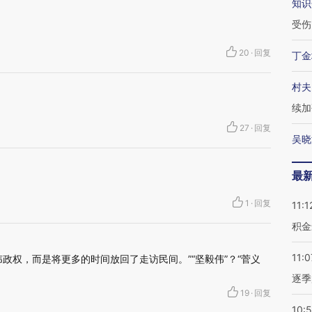
知识
受伤
20
·
回复
丁金
村夫
续加
27
·
回复
吴晓
最
1
·
回复
11:1
积金
11:0
政权，而是将更多的时间放回了走访民间。”“坚毅伟”？“菅义
逐季
19
·
回复
10: