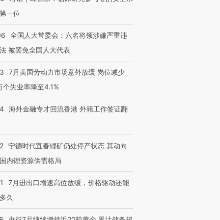
第一位
06
全国人大常委会：六名将领涉嫌严重违
法 被罢免全国人大代表
43
7月美国劳动力市场意外放缓 岗位减少
3万个失业率降至4.1%
14
海外金融专才回流香港 外籍工作签证翻
2
宁德时代宜春锂矿仍处停产状态 其动向
跨国走私7万
国内锂资源供需格局
视线｜被称为“蟑螂”的印
视线｜“入侵”还是“人道危
检体内含3种
度Z世代 用街头抗争将教
机”？难民潮撕裂西班牙
秘鲁纳斯
育部长拱下台
飞地休达
13人遇难
1
7月进出口增速高位放缓，价格驱动还能
多久
8
央行7月继续增持近20吨黄金 累计储备超