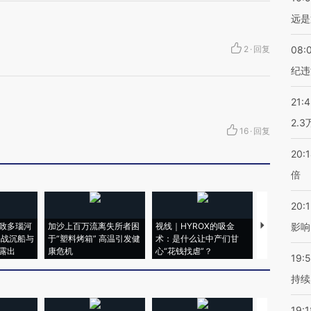
远是
2
·
回复
08:
纪违
21:
2.
16
·
回复
20:
倍
20:1
致多瑙河
加沙上百万流离失所者困
视线｜HYROX的吸金
马航飞行员
影响
二战沉船与
于“塑料烤箱” 高温引发健
术：是什么让中产们甘
粒摇头丸 尿
露出
康危机
心“花钱找虐”？
毒品
19:5
持续
19:1