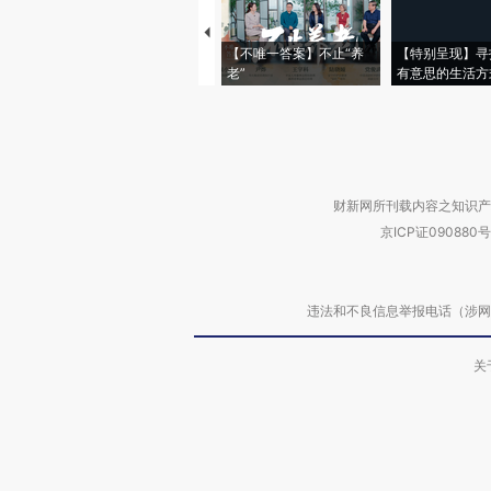
【不唯一答案】不止“养
【特别呈现】寻
老”
有意思的生活方
财新网所刊载内容之知识产
京ICP证090880号
违法和不良信息举报电话（涉网络暴力有
关