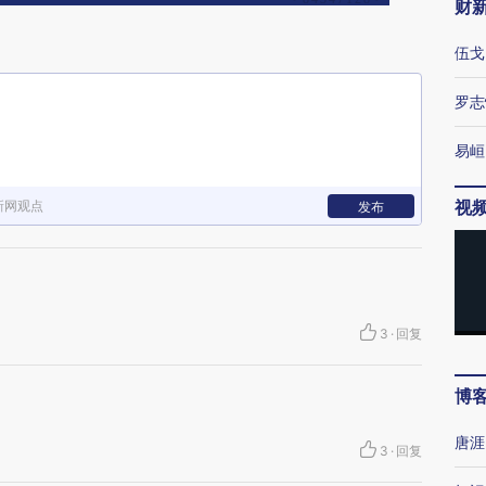
财
伍戈
罗志
易峘
视
新网观点
发布
3
·
回复
博
唐涯
3
·
回复