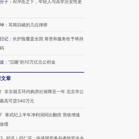
分子
：
AI冲击之下，年轻人与高学历女性更
坤
：
耳闻目睹的几位律师
日记
：
长护险覆盖全国 筹资和服务给予将持
码
波
：
“沉睡”的10万亿元公积金
新文章
2
非京籍五环内购房社保降至一年 北京市公
最高可贷340万元
7
寒武纪上半年净利润同比翻倍 营收增速
放缓
53
对话｜邱仁宗：临床研究参与者的安全永