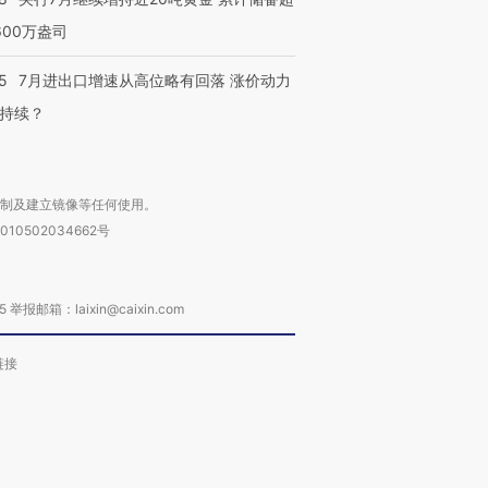
600万盎司
进第四届链博
【商旅对话】华住集团
技“链”接产
【特别呈现】寻找100种
CFO：不靠规模取胜，华
【特别呈
有意思的生活方式·第三对
住三大增长引擎是什么？
有意思的
5
7月进出口增速从高位略有回落 涨价动力
持续？
复制及建立镜像等任何使用。
010502034662号
箱：laixin@caixin.com
链接