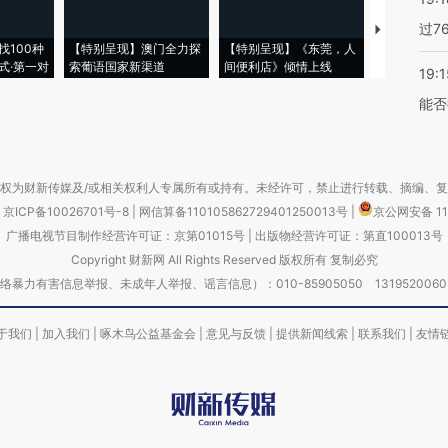
过7
【推广】走
找100种
【特别呈现】澳门全力探
【特别呈现】《东莞，人
会，让数智科
式·第一对
索葡语国家新渠道
间便利店》倾情上线
业
19:1
能否
权为财新传媒及/或相关权利人专属所有或持有。未经许可，禁止进行转载、摘编、
京ICP备10026701号-8
|
网信算备110105862729401250013号
|
京公网安备 11
广播电视节目制作经营许可证：京第01015号
|
出版物经营许可证：第直100013号
Copyright 财新网 All Rights Reserved 版权所有 复制必究
害信息举报、未成年人举报、谣言信息）：010-85905050 13195200605 举报邮
于我们
|
加入我们
|
啄木鸟公益基金会
|
意见与反馈
|
提供新闻线索
|
联系我们
|
友情