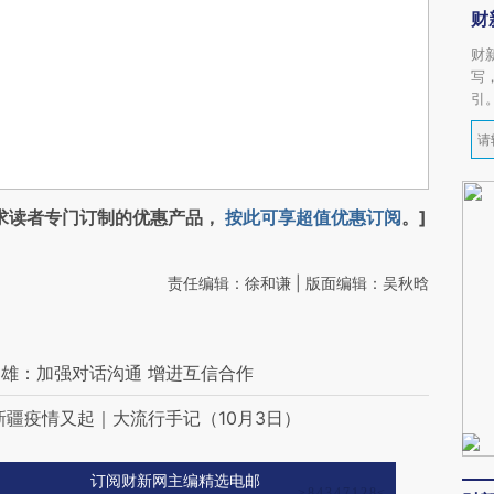
财
财
写
引
求读者专门订制的优惠产品，
按此可享超值优惠订阅
。]
责任编辑：徐和谦 | 版面编辑：吴秋晗
雄：加强对话沟通 增进互信合作
新疆疫情又起｜大流行手记（10月3日）
订阅财新网主编精选电邮