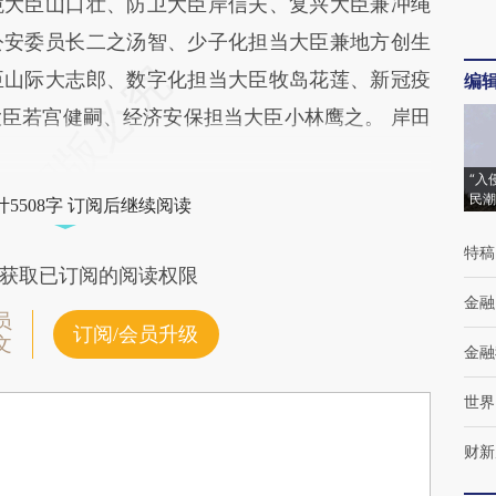
境大臣山口壮、防卫大臣岸信夫、复兴大臣兼冲绳
公安委员长二之汤智、少子化担当大臣兼地方创生
臣山际大志郎、数字化担当大臣牧岛花莲、新冠疫
编
臣若宫健嗣、经济安保担当大臣小林鹰之。 岸田
“入
民潮
5508字 订阅后继续阅读
特稿
获取已订阅的阅读权限
金融
员
订阅/会员升级
文
金融
世界
财新