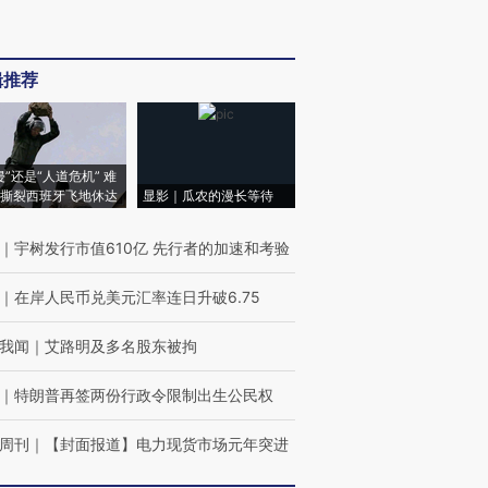
辑推荐
侵”还是“人道危机” 难
撕裂西班牙飞地休达
显影｜瓜农的漫长等待
｜
宇树发行市值610亿 先行者的加速和考验
｜
在岸人民币兑美元汇率连日升破6.75
我闻
｜
艾路明及多名股东被拘
｜
特朗普再签两份行政令限制出生公民权
周刊
｜
【封面报道】电力现货市场元年突进