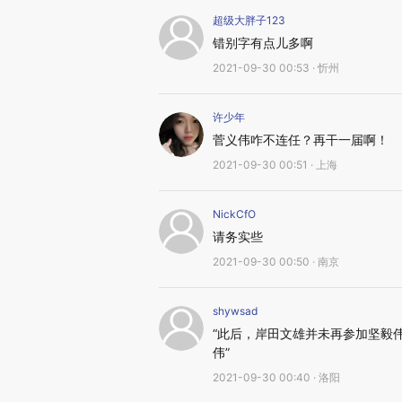
超级大胖子123
错别字有点儿多啊
2021-09-30 00:53 · 忻州
许少年
菅义伟咋不连任？再干一届啊！
2021-09-30 00:51 · 上海
NickCfO
请务实些
2021-09-30 00:50 · 南京
shywsad
“此后，岸田文雄并未再参加坚毅伟
伟”
2021-09-30 00:40 · 洛阳