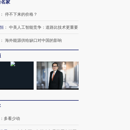
新名家
：
停不下来的价格？
恒
：
中美人工智能竞争：道路比技术更重要
：
海外能源供给缺口对中国的影响
频
客
：
多看少动