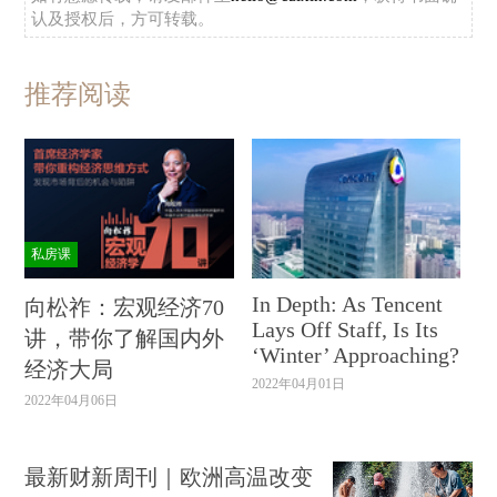
认及授权后，方可转载。
推荐阅读
私房课
In Depth: As Tencent
向松祚：宏观经济70
Lays Off Staff, Is Its
讲，带你了解国内外
‘Winter’ Approaching?
经济大局
2022年04月01日
2022年04月06日
最新财新周刊｜欧洲高温改变