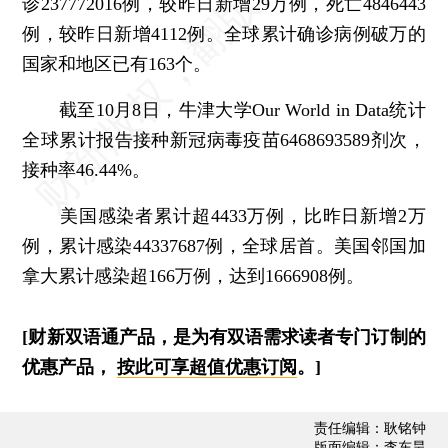
诊237772016例，较昨日新增29万例，死亡4846443
例，较昨日新增4112例。全球累计确诊病例破万的
国家和地区已有163个。
截至10月8日，牛津大学Our World in Data统计
全球累计报告接种新冠病毒疫苗6468693589剂次，
接种率46.44%。
美国感染者累计超4433万例，比昨日新增2万
例，累计感染44337687例，全球居首。美国邻国加
拿大累计感染超166万例，达到1666908例。
[财新双语通产品，是为有双语需求读者专门订制的
优惠产品，
按此可享超值优惠订阅
。]
责任编辑：耿铭钟
版面编辑：李东昊