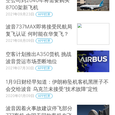
空公司到2040年将需要购买
8700架新飞机
2021年09月23日
APP打开
波音737MAX即将接受民航局
复飞认证 何时能在华复飞？
2021年08月09日
APP打开
空客计划推出A350货机 挑战
波音货运市场垄断地位
2021年07月30日
APP打开
1月9日财经早知道：伊朗称坠机客机黑匣子不
会交给波音 乌克兰未接受“技术故障”定性
2020年01月09日
APP打开
波音因着火事故建议停飞部分